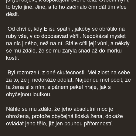
to bylo jiné. Jiné, a to ho začínalo čím dál tím více
děsit.
Od chvíle, kdy Elisu spatřil, jakoby se obrátilo na
ruby vše, v co doposavad věřil. Nedokázal myslet
na nic jiného, než na ní. Stále cítil její vůni, a někdy
se mu zdálo, že se mu zaryla snad až do morku
kostí.
Byl rozmrzelí, z oné skutečnosti. Měl zlost na sebe
za to, že ji nedokáže odolat. Najednou měl pocit, že
ta žena si s ním, s pánem pekel hraje, jak s
obyčejnou loutkou.
Náhle se mu zdálo, že jeho absolutní moc je
ohrožena, protože obyčejná lidská žena, dokáže
ovládat jeho tělo, již jen pouhou přítomností.