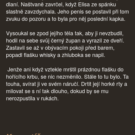
dlaní. Naštvaně zavrčel, když Elisa ze spánku
slastně zavzdychala. Jeho penis se postavil při tom
zvuku do pozoru a to byla pro něj poslední kapka.
Vysoukal se zpod jejího těla tak, aby ji nevzbudil,
hodil na sebe svůj černý župan a vyrazil ze dveří.
Zastavil se až v obývacím pokoji před barem,
popadl flašku whisky a zhluboka se napil.
Jenže ani když vztekle mrštil prázdnou flašku do
hořícího krbu, se nic nezměnilo. Stále to tu bylo. Ta
touha, svírat ji ve svém náručí. Drtit její horké rty a
milovat se s ní tak dlouho, dokud by se mu
nerozpustila v rukách.