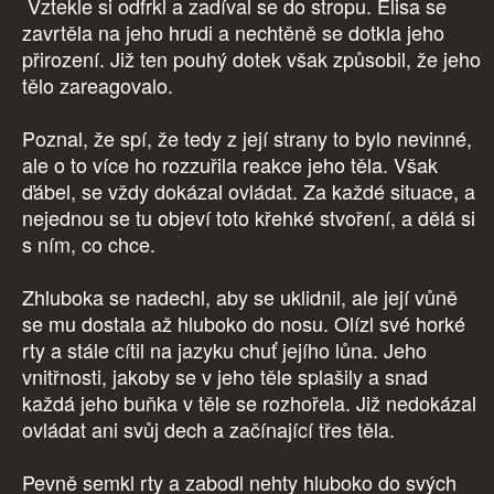
Vztekle si odfrkl a zadíval se do stropu. Elisa se
zavrtěla na jeho hrudi a nechtěně se dotkla jeho
přirození. Již ten pouhý dotek však způsobil, že jeho
tělo zareagovalo.
Poznal, že spí, že tedy z její strany to bylo nevinné,
ale o to více ho rozzuřila reakce jeho těla. Však
ďábel, se vždy dokázal ovládat. Za každé situace, a
nejednou se tu objeví toto křehké stvoření, a dělá si
s ním, co chce.
Zhluboka se nadechl, aby se uklidnil, ale její vůně
se mu dostala až hluboko do nosu. Olízl své horké
rty a stále cítil na jazyku chuť jejího lůna. Jeho
vnitřnosti, jakoby se v jeho těle splašily a snad
každá jeho buňka v těle se rozhořela. Již nedokázal
ovládat ani svůj dech a začínající třes těla.
Pevně semkl rty a zabodl nehty hluboko do svých