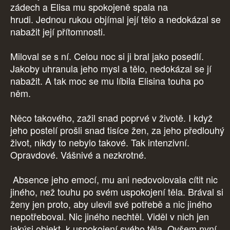
zádech a Elisa mu spokojeně spala na
hrudi. Jednou rukou objímal její tělo a nedokázal se
nabažit její přítomnosti.
Miloval se s ní. Celou noc si ji bral jako posedlí.
Jakoby uhranula jeho mysl a tělo, nedokázal se jí
nabažit. A tak moc se mu líbila Elisina touha po
něm.
Něco takového, zažil snad poprvé v životě. I když
jeho postelí prošli snad tisíce žen, za jeho předlouhý
život, nikdy to nebylo takové. Tak intenzivní.
Opravdové. Vášnivé a nezkrotné.
Absence jeho emocí, mu ani nedovolovala cítit nic
jiného, než touhu po svém uspokojení těla. Brával si
ženy jen proto, aby ulevil své potřebě a nic jiného
nepotřeboval. Nic jiného nechtěl. Viděl v nich jen
jakýsi objekt, k uspokojení svého těla. Ovšem nyní,