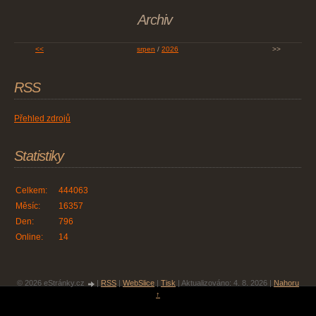
Archiv
<<
srpen
/
2026
>>
RSS
Přehled zdrojů
Statistiky
Celkem:
444063
Měsíc:
16357
Den:
796
Online:
14
© 2026 eStránky.cz
|
RSS
|
WebSlice
|
Tisk
|
Aktualizováno: 4. 8. 2026
|
Nahoru
↑