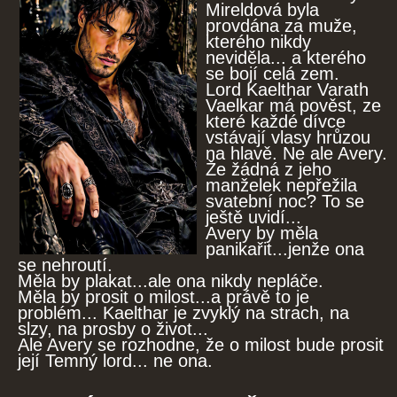
Mireldová byla
provdána za muže,
kterého nikdy
neviděla... a kterého
se bojí celá zem.
Lord Kaelthar Varath
Vaelkar má pověst, ze
které každé dívce
vstávají vlasy hrůzou
na hlavě. Ne ale Avery.
Že žádná z jeho
manželek nepřežila
svatební noc? To se
ještě uvidí...
Avery by měla
panikařit...jenže ona
se nehroutí.
Měla by plakat...ale ona nikdy nepláče.
Měla by prosit o milost...a právě to je
problém... Kaelthar je zvyklý na strach, na
slzy, na prosby o život...
Ale Avery se rozhodne, že o milost bude prosit
její Temný lord... ne ona.