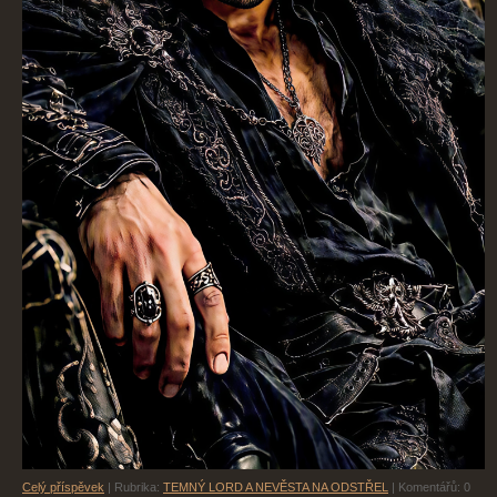
Celý příspěvek
|
Rubrika:
TEMNÝ LORD A NEVĚSTA NA ODSTŘEL
|
Komentářů:
0