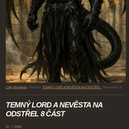
Celý příspěvek
|
Rubrika:
TEMNÝ LORD A NEVĚSTA NA ODSTŘEL
|
Komentářů:
0
TEMNÝ LORD A NEVĚSTA NA
ODSTŘEL 8 ČÁST
31. 7. 2026