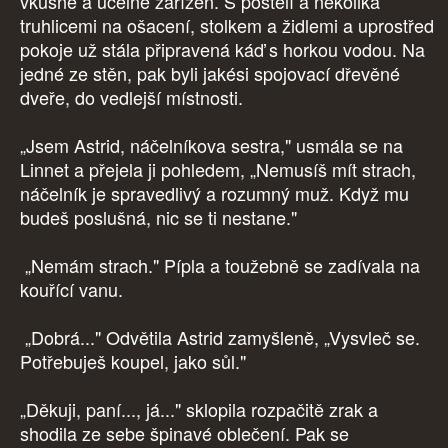
vkusně a účelně zařízen. S postelí a několika
truhlicemi na ošacení, stolkem a židlemi a uprostřed
pokoje už stála připravená káď s horkou vodou. Na
jedné ze stěn, pak byli jakési spojovací dřevěné
dveře, do vedlejší místnosti.
„Jsem Astrid, náčelníkova sestra," usmála se na
Linnet a přejela ji pohledem, „Nemusíš mít strach,
náčelník je spravedlivý a rozumný muž. Když mu
budeš poslušná, nic se ti nestane."
„Nemám strach." Pípla a toužebně se zadívala na
kouřící vanu.
„Dobrá..." Odvětila Astrid zamyšleně, „Vysvleč se.
Potřebuješ koupel, jako sůl."
„Děkuji, paní..., já..." sklopila rozpačitě zrak a
shodila ze sebe špinavé oblečení. Pak se