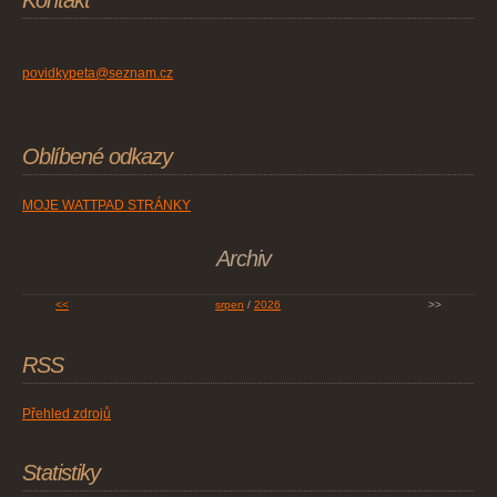
Kontakt
povidkypeta@seznam.cz
Oblíbené odkazy
MOJE WATTPAD STRÁNKY
Archiv
<<
srpen
/
2026
>>
RSS
Přehled zdrojů
Statistiky