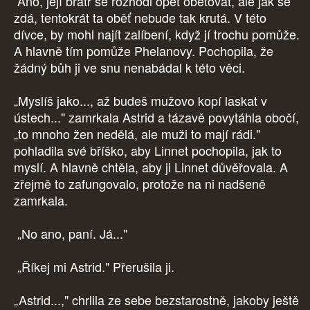
Ano, její bratr se rozhodl opět obětovat, ale jak se
zdá, tentokrát ta oběť nebude tak krutá. V této
dívce, by mohl najít zalíbení, když jí trochu pomůže.
A hlavně tím pomůže Phelanovy. Pochopila, že
žádný bůh ji ve snu nenabádal k této věci.
„Myslíš jako..., až budeš mužovo kopí laskat v
ústech..." zamrkala Astrid a tázavě povytáhla obočí,
„to mnoho žen nedělá, ale muži to mají rádi."
pohladila své bříško, aby Linnet pochopila, jak to
myslí. A hlavně chtěla, aby ji Linnet důvěřovala. A
zřejmě to zafungovalo, protože na ni nadšeně
zamrkala.
„No ano, paní. Já..."
„Říkej mi Astrid." Přerušila ji.
„Astrid...," chrlila ze sebe bezstarostně, jakoby ještě