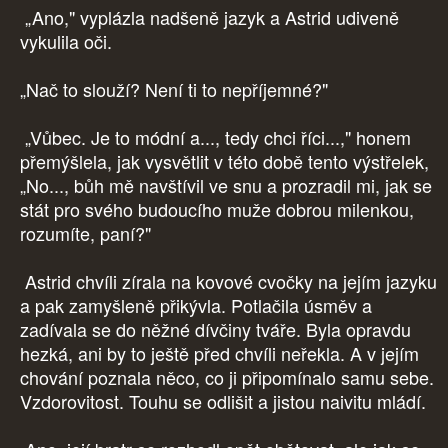
„Ano," vyplázla nadšeně jazyk a Astrid udiveně
vykulila oči.
„Nač to slouží? Není ti to nepříjemné?"
„Vůbec. Je to módní a..., tedy chci říci...," honem
přemýšlela, jak vysvětlit v této době tento výstřelek,
„No..., bůh mě navštívil ve snu a prozradil mi, jak se
stát pro svého budoucího muže dobrou milenkou,
rozumíte, paní?"
Astrid chvíli zírala na kovové cvočky na jejím jazyku
a pak zamyšleně přikývla. Potlačila úsměv a
zadívala se do něžné dívčiny tváře. Byla opravdu
hezká, ani by to ještě před chvíli neřekla. A v jejím
chování poznala něco, co ji připomínalo samu sebe.
Vzdorovitost. Touhu se odlišit a jistou naivitu mládí.