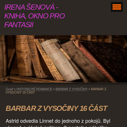
IRENA ŠENOVÁ -
KNIHA, OKNO PRO
FANTASII
Úvod
»
HISTORICKÉ ROMANCE
»
BARBAR Z VYSOČINY
»
BARBAR Z
VYSOČINY 16 ČÁST
BARBAR Z VYSOČINY 16 ČÁST
Astrid odvedla Linnet do jednoho z pokojů. Byl