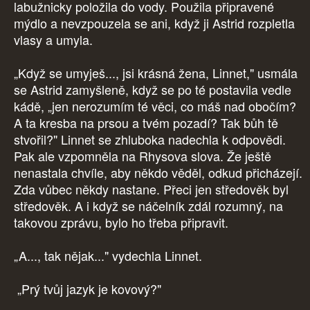
labužnicky položila do vody. Použila připravené
mýdlo a nevzpouzela se ani, když ji Astrid rozpletla
vlasy a umyla.
„Když se umyješ..., jsi krásná žena, Linnet," usmála
se Astrid zamyšleně, když se po té postavila vedle
kádě, „jen nerozumím té věci, co máš nad obočím?
A ta kresba na prsou a tvém pozadí? Tak bůh tě
stvořil?" Linnet se zhluboka nadechla k odpovědi.
Pak ale vzpomněla na Rhysova slova. Že ještě
nenastala chvíle, aby někdo věděl, odkud přicházejí.
Zda vůbec někdy nastane. Přeci jen středověk byl
středověk. A i když se náčelník zdál rozumný, na
takovou zprávu, bylo ho třeba připravit.
„A..., tak nějak..." vydechla Linnet.
„Prý tvůj jazyk je kovový?"