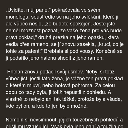
„Uvidíte, můj pane," pokračovala ve svém
monologu, soustředíc se na jeho svlékání, které ji
ale vůbec nešlo, „že budete spokojen. Ještě jste
neměl možnost poznat, že vaše žena pro vás bude
praví poklad," druhá přezka na jeho opasku, která
vedla přes rameno, se jí znovu zasekla, „kruci, co je
tohle za patent!" Brebtala si pod vousy. Konečně se
jí podařilo jeho halenu shodit z jeho ramen.
Phelan znovu potlačil svůj úsměv. Nebyl si totiž
vůbec jist, jestli tato žena, je vážně ten praví poklad
o kterém mluví, nebo hotová pohroma. Za celou
dobu co tady byla, ji totiž nepustil z dohledu. A
vlastně to nebylo ani tak těžké, protože byla všude,
kde byl on, a kde to jen bylo možné.
Nemohl si nevšimnout, jejích toužebných pohledů a
přišli mu vzrušující. Však byla jeho paní a toužila po