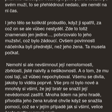
svém muži, to se přehlédnout nedalo, ale neměl na
ni čas.
I jeho tělo se kolikrát probudilo, když ji spatřil, za
což on se ale vůbec nestyděl. Zde to totiž
znamenalo jen jediné..., potvrzovalo to jeho
mužství, což bylo žádoucí. Ovšem povinnosti
náčelníka byli přednější, než jeho žena. Ta musela
počkat.
Nemohl si ale nevšimnout její nemotornosti,
zbrklosti, jisté naivity a nešikovnosti. A o tom, že mu
cosi tají, už vůbec nepochyboval. Všemu se divila,
jakoby to viděla poprvé. Vše pro ni bylo nové a
mnohdy si všiml, že její bratr se snažil její
nevědomost zastřít. Mnoha lidem na jeho hradě,
přivodila jeho žena krušné chvíle když se snažila
pomoci, což se v jejím případě jak si všiml, velice