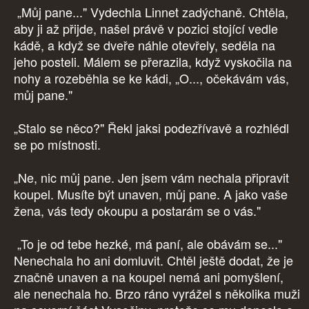
„Můj pane..." Vydechla Linnet zadýchaně. Chtěla,
aby ji až přijde, našel právě v pozici stojící vedle
kádě, a když se dveře náhle otevřely, seděla na
jeho posteli. Málem se přerazila, když vyskočila na
nohy a rozeběhla se ke kádi, „O..., očekávám vás,
můj pane."
„Stalo se něco?" Řekl jaksi podezřívavě a rozhlédl
se po místnosti.
„Ne, nic můj pane. Jen jsem vám nechala připravit
koupel. Musíte být unaven, můj pane. A jako vaše
žena, vás tedy okoupu a postarám se o vás."
„To je od tebe hezké, má paní, ale obávám se..."
Nenechala ho ani domluvit. Chtěl ještě dodat, že je
značně unaven a na koupel nemá ani pomyšlení,
ale nenechala ho. Brzo ráno vyrážel s několika muži