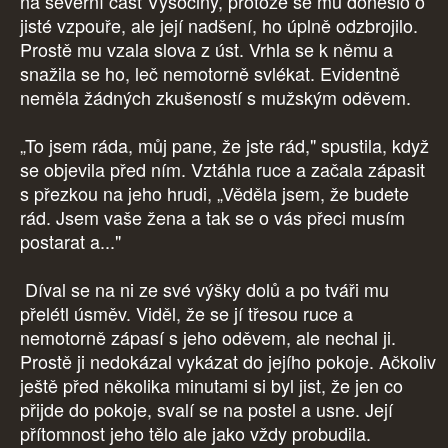
na severní část Vysočiny, protože se mu doneslo o
jisté vzpouře, ale její nadšení, ho úplně odzbrojilo.
Prostě mu vzala slova z úst. Vrhla se k němu a
snažila se ho, leč nemotorně svlékat. Evidentně
neměla žádných zkušeností s mužským oděvem.
„To jsem ráda, můj pane, že jste rád," spustila, když
se objevila před ním. Vztáhla ruce a začala zápasit
s přezkou na jeho hrudi, „Věděla jsem, že budete
rád. Jsem vaše žena a tak se o vás přeci musím
postarat a..."
Díval se na ni ze své výšky dolů a po tváři mu
přelétl úsměv. Viděl, že se jí třesou ruce a
nemotorně zápasí s jeho oděvem, ale nechal ji.
Prostě ji nedokázal vykázat do jejího pokoje. Ačkoliv
ještě před několika minutami si byl jist, že jen co
přijde do pokoje, svalí se na postel a usne. Její
přítomnost jeho tělo ale jako vždy probudila.