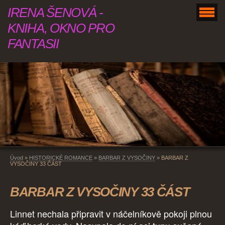
IRENA ŠENOVÁ -
KNIHA, OKNO PRO
FANTASII
Úvod
»
HISTORICKÉ ROMANCE
»
BARBAR Z VYSOČINY
»
BARBAR Z
VYSOČINY 33 ČÁST
BARBAR Z VYSOČINY 33 ČÁST
Linnet nechala připravit v náčelníkově pokoji plnou