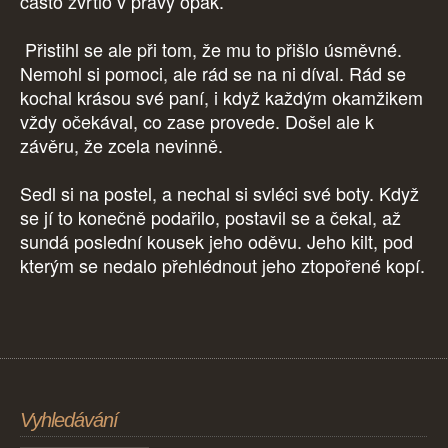
často zvrtlo v pravý opak.
Přistihl se ale při tom, že mu to přišlo úsměvné.
Nemohl si pomoci, ale rád se na ni díval. Rád se
kochal krásou své paní, i když každým okamžikem
vždy očekával, co zase provede. Došel ale k
závěru, že zcela nevinně.
Sedl si na postel, a nechal si svléci své boty. Když
se jí to konečně podařilo, postavil se a čekal, až
sundá poslední kousek jeho oděvu. Jeho kilt, pod
kterým se nedalo přehlédnout jeho ztopořené kopí.
Vyhledávání