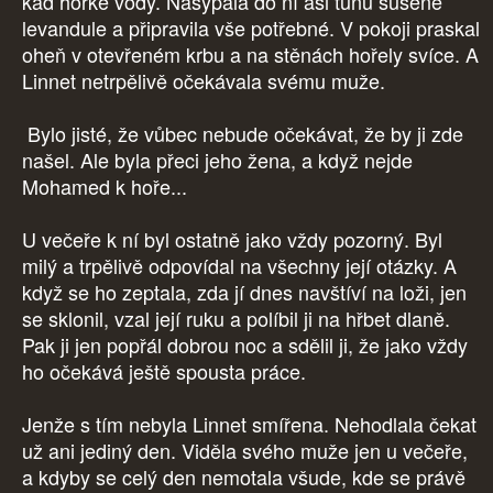
káď horké vody. Nasypala do ní asi tunu sušené
levandule a připravila vše potřebné. V pokoji praskal
oheň v otevřeném krbu a na stěnách hořely svíce. A
Linnet netrpělivě očekávala svému muže.
Bylo jisté, že vůbec nebude očekávat, že by ji zde
našel. Ale byla přeci jeho žena, a když nejde
Mohamed k hoře...
U večeře k ní byl ostatně jako vždy pozorný. Byl
milý a trpělivě odpovídal na všechny její otázky. A
když se ho zeptala, zda jí dnes navštíví na loži, jen
se sklonil, vzal její ruku a políbil ji na hřbet dlaně.
Pak ji jen popřál dobrou noc a sdělil ji, že jako vždy
ho očekává ještě spousta práce.
Jenže s tím nebyla Linnet smířena. Nehodlala čekat
už ani jediný den. Viděla svého muže jen u večeře,
a kdyby se celý den nemotala všude, kde se právě