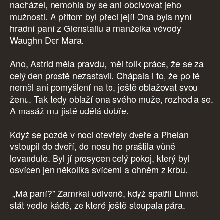
nacházel, nemohla by se ani obdivovat jeho
mužnosti. A přitom byl přeci její! Ona byla nyní
hradní paní z Glenstailu a manželka vévody
Waughn Der Mara.
Ano, Astrid měla pravdu, měl tolik práce, že se za
celý den prostě nezastavil. Chápala i to, že po té
neměl ani pomyšlení na to, ještě oblažovat svou
ženu. Tak tedy oblaží ona svého muže, rozhodla se.
A masáž mu jistě udělá dobře.
Když se pozdě v noci otevřely dveře a Phelan
vstoupil do dveří, do nosu ho praštila vůně
levandule. Byl jí prosycen celý pokoj, který byl
osvícen jen několika svícemi a ohněm z krbu.
„Má paní?" Zamrkal udiveně, když spatřil Linnet
stát vedle kádě, ze které ještě stoupala pára.