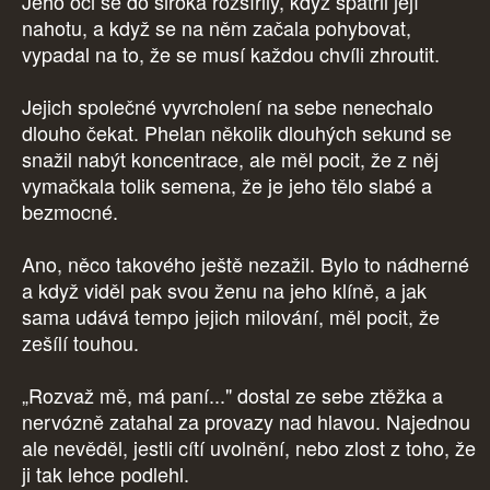
Jeho oči se do široka rozšířily, když spatřil její
nahotu, a když se na něm začala pohybovat,
vypadal na to, že se musí každou chvíli zhroutit.
Jejich společné vyvrcholení na sebe nenechalo
dlouho čekat. Phelan několik dlouhých sekund se
snažil nabýt koncentrace, ale měl pocit, že z něj
vymačkala tolik semena, že je jeho tělo slabé a
bezmocné.
Ano, něco takového ještě nezažil. Bylo to nádherné
a když viděl pak svou ženu na jeho klíně, a jak
sama udává tempo jejich milování, měl pocit, že
zešílí touhou.
„Rozvaž mě, má paní..." dostal ze sebe ztěžka a
nervózně zatahal za provazy nad hlavou. Najednou
ale nevěděl, jestli cítí uvolnění, nebo zlost z toho, že
ji tak lehce podlehl.