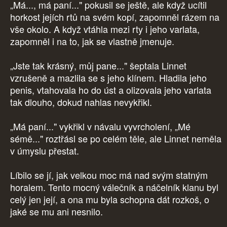
„Má..., má paní..." pokusil se ještě, ale když ucítil
horkost jejích rtů na svém kopí, zapomněl rázem na
vše okolo. A když vtáhla mezi rty i jeho varlata,
zapomněl i na to, jak se vlastně jmenuje.
„Jste tak krásný, můj pane..." šeptala Linnet
vzrušeně a mazlila se s jeho klínem. Hladila jeho
penis, vtahovala ho do úst a olizovala jeho varlata
tak dlouho, dokud nahlas nevykřikl.
„Má paní..." vykřikl v návalu vyvrcholení, „Mé
sémě..." roztřásl se po celém těle, ale Linnet neměla
v úmyslu přestat.
Líbilo se jí, jak velkou moc má nad svým statným
horalem. Tento mocný válečník a náčelník klanu byl
celý jen její, a ona mu byla schopna dát rozkoš, o
jaké se mu ani nesnilo.