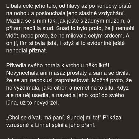
Líbala celé jeho tělo, od hlavy až po konečky prstů
na nohou a poslouchala jeho slastné vzdychání.
Mazlila se s ním tak, jak ještě s žádným mužem, a
přitom necítila stud. Snad to bylo proto, že ji nemohl
vidět, nebo proto, že ho milovala celým srdcem. A
on jí, tím si byla jistá, i když si to evidentně ještě
nehodlal přiznat.
Přivedla svého horala k vrcholu několikrát.
Nevynechala ani masáž prostaty a sama se divila,
že se ani nepokusil zaprotestovat. Možná proto, že
ho vyždímala, jako citrón a neměl na to sílu. Když
ale na něj usedla, a navedla jeho kopí do svého
lůna, už to nevydržel.
„Chci se dívat, má paní. Sundej mi to!" Přikázal
vzrušeně a Linnet splnila jeho přání.