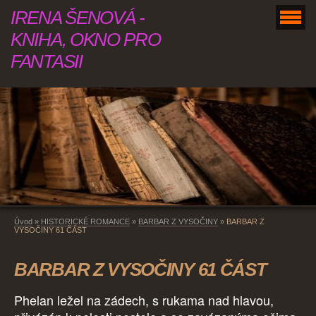
IRENA ŠENOVÁ -
KNIHA, OKNO PRO
FANTASII
Úvod
»
HISTORICKÉ ROMANCE
»
BARBAR Z VYSOČINY
»
BARBAR Z
VYSOČINY 61 ČÁST
BARBAR Z VYSOČINY 61 ČÁST
Phelan ležel na zádech, s rukama nad hlavou,