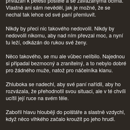
přivázán k pelesti postele a se zavázanýma očima.
Vlastně ani sám nevěděl, jak je možné, že se
nechal tak lehce od své paní přemluvit.
Nikdy by přeci nic takového nedovolil. Nikdy by
nedovolil nikomu, aby nad ním převzal moc, a nyní
tu leží, odkázán do rukou své ženy.
Něco takového, se mu ale vůbec nelíbilo. Najednou
si připadal bezmocný a zranitelný, a to nebylo dobré
pro žádného muže, natož pro náčelníka klanu.
Zhluboka se nadechl, aby své paní nařídil, aby ho
rozvázala, že přehodnotil svou situaci, ale v té chvíli
ucítil její ruce na svém těle.
Zabořil hlavu hlouběji do polštáře a slastně vzdychl,
když něco vlhkého začalo kroužit po jeho hrudi.