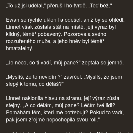
„To už jsi udělal," přerušil ho tvrdě. „Teď běž."
Ewan se rychle uklonil a odešel, aniž by se ohlédl.
Linnet však zůstala stát na místě, její výraz byl
klidný, téměř pobavený. Pozorovala svého
rozzuřeného muže, a jeho hněv byl téměř
hmatatelný.
„Je něco, co ti vadí, můj pane?" zeptala se jemně.
„Myslíš, že to nevidím?" zavrčel. „Myslíš, že jsem
slepý k tomu, co děláš?"
Linnet naklonila hlavu na stranu, její výraz zůstal
stejný. „A co dělám, můj pane? Léčím tvé lidi?
Pomáhám těm, kteří mě potřebují? Pokud to vadí,
pak jsem zřejmě nepochopila svou roli."