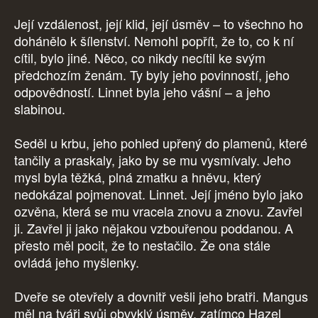
Její vzdálenost, její klid, její úsměv – to všechno ho
dohánělo k šílenství. Nemohl popřít, že to, co k ní
cítil, bylo jiné. Něco, co nikdy necítil ke svým
předchozím ženám. Ty byly jeho povinností, jeho
odpovědností. Linnet byla jeho vášní – a jeho
slabinou.
Seděl u krbu, jeho pohled upřený do plamenů, které
tančily a praskaly, jako by se mu vysmívaly. Jeho
mysl byla těžká, plná zmatku a hněvu, který
nedokázal pojmenovat. Linnet. Její jméno bylo jako
ozvěna, která se mu vracela znovu a znovu. Zavřel
ji. Zavřel ji jako nějakou vzbouřenou poddanou. A
přesto měl pocit, že to nestačilo. Že ona stále
ovládá jeho myšlenky.
Dveře se otevřely a dovnitř vešli jeho bratři. Mangus
měl na tváři svůj obvyklý úsměv, zatímco Hazel