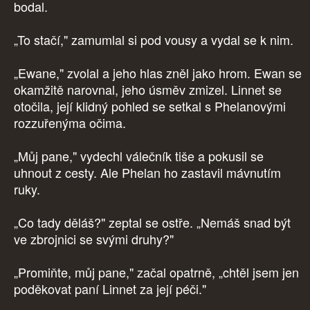
bodal.
„To stačí," zamumlal si pod vousy a vydal se k nim.
„Ewane," zvolal a jeho hlas zněl jako hrom. Ewan se
okamžitě narovnal, jeho úsměv zmizel. Linnet se
otočila, její klidný pohled se setkal s Phelanovými
rozzuřenýma očima.
„Můj pane," vydechl válečník tiše a pokusil se
uhnout z cesty. Ale Phelan ho zastavil mávnutím
ruky.
„Co tady děláš?" zeptal se ostře. „Nemáš snad být
ve zbrojnici se svými druhy?"
„Promiňte, můj pane," začal opatrně, „chtěl jsem jen
poděkovat paní Linnet za její péči."