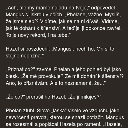
„Ach, ale my máme náladu na tvoje," odpověděl
Mangus s jiskrou v očích. „Phelane, vážně. Myslíš,
že jsme slepí? Vidíme, jak se na ni díváš. Vidíme,
jak tě dohání k šílenství. A teď jsi ji dokonce zavřel.
To je nový rekord, i na tebe."
Hazel si povzdechl. „Mangusi, nech ho. On si to
stejně nepřizná."
„Přiznat co?" zavrčel Phelan a jeho pohled byl jako
blesk. „Že mě provokuje? Že mě dohání k šílenství?
Ano, to přiznávám. Ale to neznamená, že..."
„Že co?" přerušil ho Hazel. „Že ji miluješ?"
Phelan ztuhl. Slovo „láska" viselo ve vzduchu jako
nevyřčená pravda, kterou se snažil potlačit. Mangus
se rozesmál a poplácal Hazela po rameni. „Hazele,