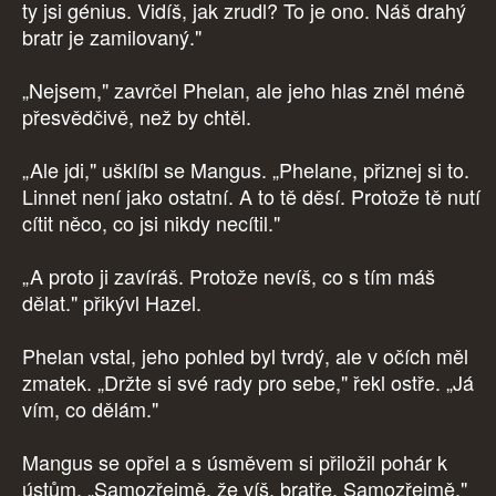
ty jsi génius. Vidíš, jak zrudl? To je ono. Náš drahý
bratr je zamilovaný."
„Nejsem," zavrčel Phelan, ale jeho hlas zněl méně
přesvědčivě, než by chtěl.
„Ale jdi," ušklíbl se Mangus. „Phelane, přiznej si to.
Linnet není jako ostatní. A to tě děsí. Protože tě nutí
cítit něco, co jsi nikdy necítil."
„A proto ji zavíráš. Protože nevíš, co s tím máš
dělat." přikývl Hazel.
Phelan vstal, jeho pohled byl tvrdý, ale v očích měl
zmatek. „Držte si své rady pro sebe," řekl ostře. „Já
vím, co dělám."
Mangus se opřel a s úsměvem si přiložil pohár k
ústům. „Samozřejmě, že víš, bratře. Samozřejmě."