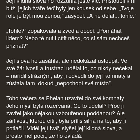
Její klidná slova ho rozzuřila ještě víc. Přistoupil k ní
blíž, jejich tváře teď byly jen kousek od sebe. „Tvoje
role je být mou ženou," zasyčel. „A ne dělat... tohle."
„Tohle?" zopakovala a zvedla obočí. „Pomáhat
lidem? Nebo tě nutit cítit něco, co si sám nechceš
přiznat?"
Její slova ho zasáhla, ale nedokázal ustoupit. Ve
své žárlivosti a frustraci udělal to, co nikdy nečekal
– nařídil strážným, aby ji odvedli do její komnaty a
zůstala tam, dokud „nepochopí své místo".
Toho večera se Phelan uzavřel do své komnaty.
Jeho mysl byla rozervaná. Co to udělal? Proč ji
zavřel jako nějakou vzbouřenou poddanou? Ale
žárlivost, kterou cítil, byla příliš silná na to, aby ji
potlačil. Viděl její tvář, slyšel její klidná slova, a
přesto měl pocit, že ho ovládá.