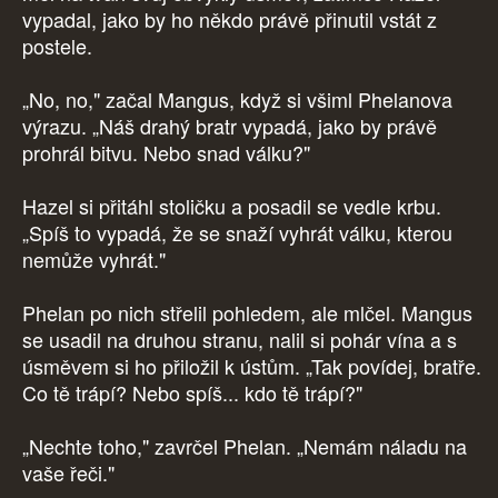
vypadal, jako by ho někdo právě přinutil vstát z
postele.
„No, no," začal Mangus, když si všiml Phelanova
výrazu. „Náš drahý bratr vypadá, jako by právě
prohrál bitvu. Nebo snad válku?"
Hazel si přitáhl stoličku a posadil se vedle krbu.
„Spíš to vypadá, že se snaží vyhrát válku, kterou
nemůže vyhrát."
Phelan po nich střelil pohledem, ale mlčel. Mangus
se usadil na druhou stranu, nalil si pohár vína a s
úsměvem si ho přiložil k ústům. „Tak povídej, bratře.
Co tě trápí? Nebo spíš... kdo tě trápí?"
„Nechte toho," zavrčel Phelan. „Nemám náladu na
vaše řeči."