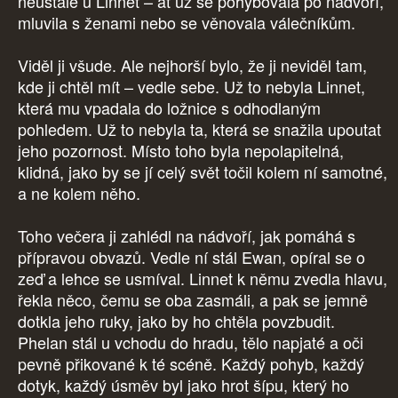
neustále u Linnet – ať už se pohybovala po nádvoří,
mluvila s ženami nebo se věnovala válečníkům.
Viděl ji všude. Ale nejhorší bylo, že ji neviděl tam,
kde ji chtěl mít – vedle sebe. Už to nebyla Linnet,
která mu vpadala do ložnice s odhodlaným
pohledem. Už to nebyla ta, která se snažila upoutat
jeho pozornost. Místo toho byla nepolapitelná,
klidná, jako by se jí celý svět točil kolem ní samotné,
a ne kolem něho.
Toho večera ji zahlédl na nádvoří, jak pomáhá s
přípravou obvazů. Vedle ní stál Ewan, opíral se o
zeď a lehce se usmíval. Linnet k němu zvedla hlavu,
řekla něco, čemu se oba zasmáli, a pak se jemně
dotkla jeho ruky, jako by ho chtěla povzbudit.
Phelan stál u vchodu do hradu, tělo napjaté a oči
pevně přikované k té scéně. Každý pohyb, každý
dotyk, každý úsměv byl jako hrot šípu, který ho