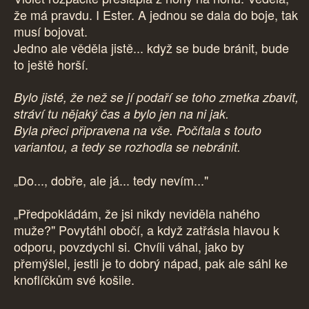
že má pravdu. I Ester. A jednou se dala do boje, tak
musí bojovat.
Jedno ale věděla jistě... když se bude bránit, bude
to ještě horší.
Bylo jisté, že než se jí podaří se toho zmetka zbavit,
stráví tu nějaký čas a bylo jen na ni jak.
Byla přeci připravena na vše. Počítala s touto
variantou, a tedy se rozhodla se nebránit.
„Do..., dobře, ale já... tedy nevím..."
„Předpokládám, že jsi nikdy neviděla nahého
muže?" Povytáhl obočí, a když zatřásla hlavou k
odporu, povzdychl si. Chvíli váhal, jako by
přemýšlel, jestli je to dobrý nápad, pak ale sáhl ke
knoflíčkům své košile.