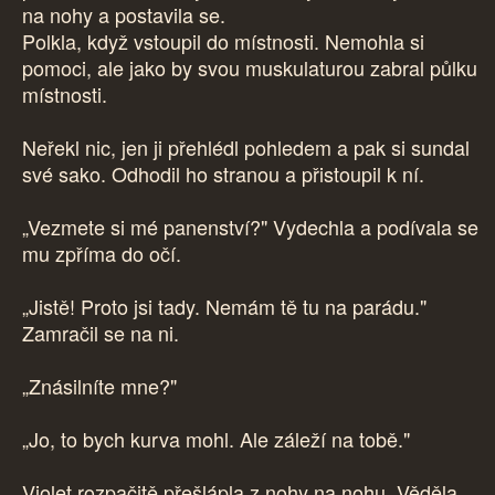
na nohy a postavila se.
Polkla, když vstoupil do místnosti. Nemohla si
pomoci, ale jako by svou muskulaturou zabral půlku
místnosti.
Neřekl nic, jen ji přehlédl pohledem a pak si sundal
své sako. Odhodil ho stranou a přistoupil k ní.
„Vezmete si mé panenství?" Vydechla a podívala se
mu zpříma do očí.
„Jistě! Proto jsi tady. Nemám tě tu na parádu."
Zamračil se na ni.
„Znásilníte mne?"
„Jo, to bych kurva mohl. Ale záleží na tobě."
Violet rozpačitě přešlápla z nohy na nohu. Věděla,