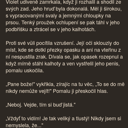
Violet udiveně zamrkala, když ji rozhalil a shodil ze
svých zad. Jeho hruď byla dokonalá. Měl ji širokou,
s vypracovanými svaly a jemnými chloupky na
prsou. Tenký proužek ochlupení se pak táhl v jeho
podbřišku a ztrácel se v jeho kalhotách.
Proti své vůli pocítila vzrušení. Její oči sklouzly do
míst, kde se dotkl přezky opasku a ani na vteřinu z
ní nespustila zrak. Dívala se, jak opasek rozepnul a
když mírně stáhl kalhoty a ven vystřelil jeho penis,
pomalu uskočila.
„Pane bože!" vykřikla, zírajíc na tu věc, „To se do mě
nikdy nemůže vejít!" Pomalu ji přeskočil hlas.
„Neboj. Vejde, tím si buď jistá."
„Vždyť to vidím! Je tak veliký a tlustý! Nikdy jsem si
nemyslela, že..."