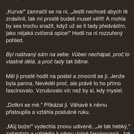
„Kurva!" zamračil se na ni, „Jestli nechceš abych tě
znásilnil, tak mi prostě budeš muset věřit! A mohla
by ses trochu snažit, když už se ti tady předvádím,
jako nějaká cvičená opice!" Hodil na ni rozzuřený
pohled.
Byl naštvaný sám na sebe. Vůbec nechápal, proč to
vlastně dělá, a proč tady tak blbne.
Měl ji prostě hodit na postel a zmocnit se jí. Jenže
byla panna. Nevěděl proč, ale právě to ho přímo
fascinovalo. Vzrušovalo víc než by si, kdy myslel.
„Dotkni se mě." Přikázal ji. Váhavě k němu
přistoupila a vztáhla poslušně ruku.
„Můj bože!" vydechla znovu udiveně, „Je tak hebký,"
zašeptala a vzhlédla k němu úplně fascinovaná, „tak