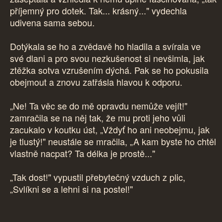
příjemný pro dotek. Tak... krásný..." vydechla
udivena sama sebou.
Dotýkala se ho a zvědavě ho hladila a svírala ve
své dlani a pro svou nezkušenost si nevšimla, jak
ztěžka sotva vzrušením dýchá. Pak se ho pokusila
obejmout a znovu zatřásla hlavou k odporu.
„Ne! Ta věc se do mě opravdu nemůže vejít!"
zamračila se na něj tak, že mu proti jeho vůli
zacukalo v koutku úst, „Vždyť ho ani neobejmu, jak
je tlustý!" neustále se mračila, „A kam byste ho chtěl
vlastně nacpat? Ta délka je prostě..."
„Tak dost!" vypustil přebytečný vzduch z plic,
„Svlíkni se a lehni si na postel!"