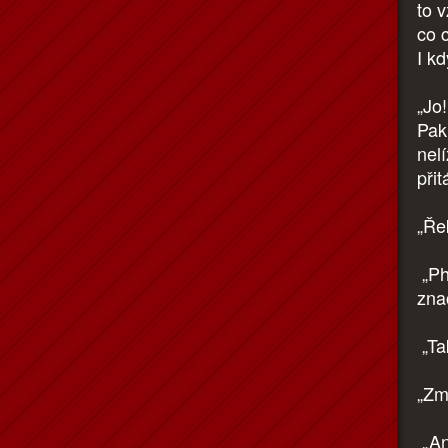
to 
co c
I kd
„Jo
Pak 
nel
při
„Řek
„Phe
znač
„Ta
„Zm
„Ani