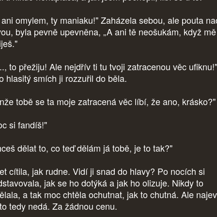
 ani omylem, ty maniaku!" Zaházela sebou, ale pouta nad
vou, byla pevně upevněna, „A ani tě neošukám, když mě
iješ."
.., to přežiju! Ale nejdřív ti tu tvoji zatracenou věc ufiknu!
 hlasitý smích ji rozzuřil do běla.
nže tobě se ta moje zatracená věc líbí, že ano, krásko?"
c si fandíš!"
ceš dělat to, co teď dělám já tobě, je to tak?"
et cítila, jak rudne. Vidí ji snad do hlavy? Po nocích si
dstavovala, jak se ho dotýká a jak ho olizuje. Nikdy to
ělala, a tak moc chtěla ochutnat, jak to chutná. Ale naje
to tedy nedá. Za žádnou cenu.