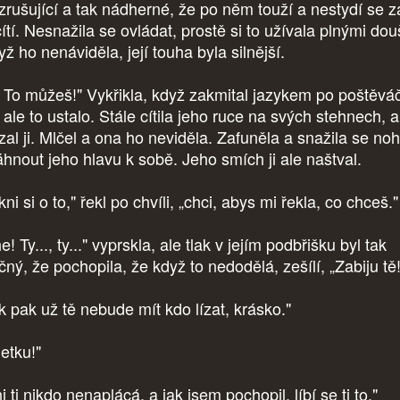
vzrušující a tak nádherné, že po něm touží a nestydí se za
ítí. Nesnažila se ovládat, prostě si to užívala plnými dou
yž ho nenáviděla, její touha byla silnější.
! To můžeš!" Vykřikla, když zakmital jazykem po poštěvá
ale to ustalo. Stále cítila jeho ruce na svých stehnech, a
ízal ji. Mlčel a ona ho neviděla. Zafuněla a snažila se no
táhnout jeho hlavu k sobě. Jeho smích ji ale naštval.
ni si o to," řekl po chvíli, „chci, abys mi řekla, co chceš."
! Ty..., ty..." vyprskla, ale tlak v jejím podbřišku byl tak
ný, že pochopila, že když to nedodělá, zešílí, „Zabiju tě!
k pak už tě nebude mít kdo lízat, krásko."
etku!"
 ti nikdo nenaplácá, a jak jsem pochopil, líbí se ti to."