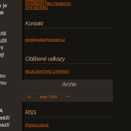
y je
STVOŘENÝ PRO TEMNOTU
SYN SEVERU
ak
Kontakt
til
žil
povidkypeta@seznam.cz
hl
jí
Oblíbené odkazy
MOJE WATTPAD STRÁNKY
vou
vou
Archiv
<<
srpen
/
2026
>>
 A
RSS
ešílí
mazlí
Přehled zdrojů