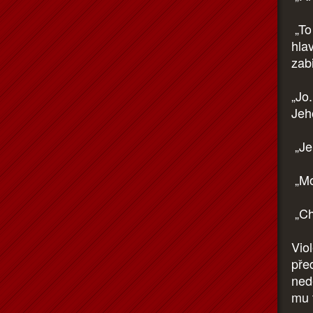
„To
hla
zab
„Jo.
Jeho
„Je
„Mo
„Ch
Viol
pře
ned
mu 