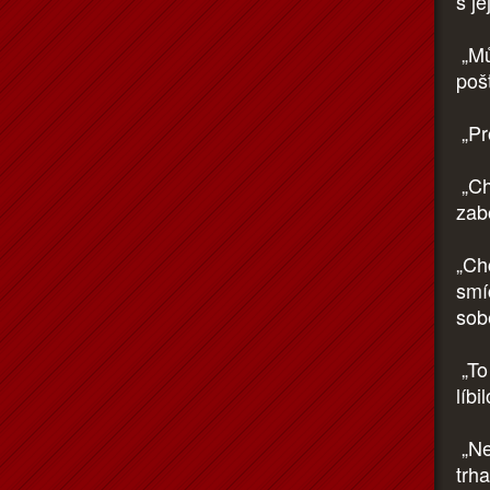
s je
„Mů
poš
„Pr
„Ch
zabo
„Chc
smí
sob
„To 
líb
„Nen
trha