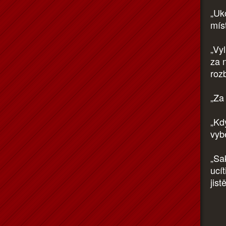
„Uko
mís
„Vy
za n
roz
„Za 
„Kdy
vyb
„Sak
ucít
jist