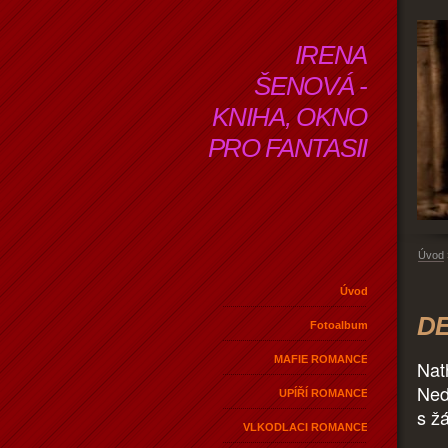
IRENA
ŠENOVÁ -
KNIHA, OKNO
PRO FANTASII
Úvod
Úvod
DE
Fotoalbum
MAFIE ROMANCE
Nath
Ned
UPÍŘÍ ROMANCE
s ž
VLKODLACI ROMANCE