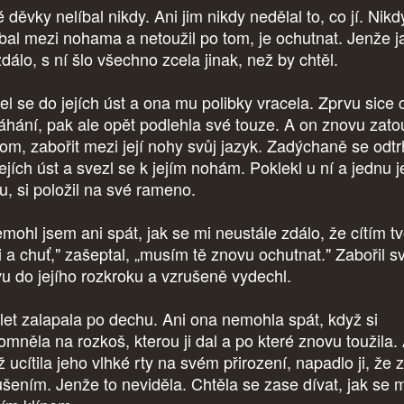
děvky nelíbal nikdy. Ani jim nikdy nedělal to, co jí. Nikd
íbal mezi nohama a netoužil po tom, je ochutnat. Jenže j
zdálo, s ní šlo všechno zcela jinak, než by chtěl.
el se do jejích úst a ona mu polibky vracela. Zprvu sice cí
áhání, pak ale opět podlehla své touze. A on znovu zatou
tom, zabořit mezi její nohy svůj jazyk. Zadýchaně se odtr
ejích úst a svezl se k jejím nohám. Poklekl u ní a jednu je
u, si položil na své rameno.
mohl jsem ani spát, jak se mi neustále zdálo, že cítím t
i a chuť," zašeptal, „musím tě znovu ochutnat." Zabořil s
vu do jejího rozkroku a vzrušeně vydechl.
let zalapala po dechu. Ani ona nemohla spát, když si
omněla na rozkoš, kterou ji dal a po které znovu toužila.
 ucítila jeho vlhké rty na svém přirození, napadlo ji, že z
ušením. Jenže to neviděla. Chtěla se zase dívat, jak se 