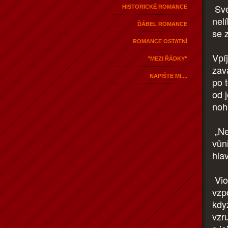
Své 
HISTORICKÉ ROMANCE
nel
ĎÁBEL ROMANCE
se 
ROMANCE OSTATNÍ
Vpíj
"MEZI ŘÁDKY"
zav
NAPIŠTE MI....
po 
od j
noh
„Ne
vůn
hla
Vio
vzp
když
vzr