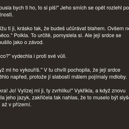
usla bych ti ho, to si piš!" Jeho smích se opět rozlehl po
tnosti.
lížu ti ji, krásko tak, že budeš učůrávat blahem. Ovšem 
ěco." Polkla. To určitě, pomyslela si. Ale její srdce se
bušilo jako o závod.
co?" vydechla i proti své vůli.
ž mi ho vykouříš." V tu chvíli pochopila, že její srdce
ěhlo napřed, protože jí slabostí málem pojímaly mdloby.
ra! Jo! Vylízej mi ji, ty zvrhlíku!" Vykřikla, a když znovu
ila jeho jazyk, zakřičela tak nahlas, že to muselo být slyš
ě až v přízemí.