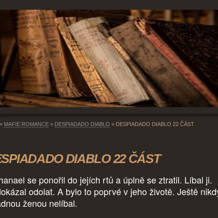
»
MAFIE ROMANCE
»
DESPIADADO DIABLO
»
DESPIADADO DIABLO 22 ČÁST
SPIADADO DIABLO 22 ČÁST
anael se ponořil do jejích rtů a úplně se ztratil. Líbal ji.
okázal odolat. A bylo to poprvé v jeho životě. Ještě nikd
ádnou ženou nelíbal.