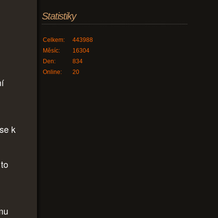
Statistiky
Celkem:
443988
Měsíc:
16304
Den:
834
Online:
20
ní
se k
 to
 mu