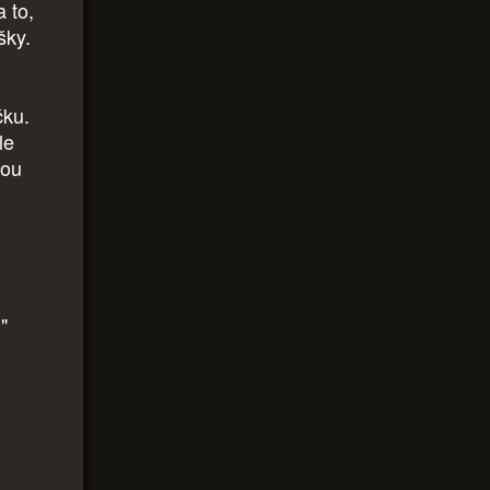
 to,
šky.
čku.
le
hou
"