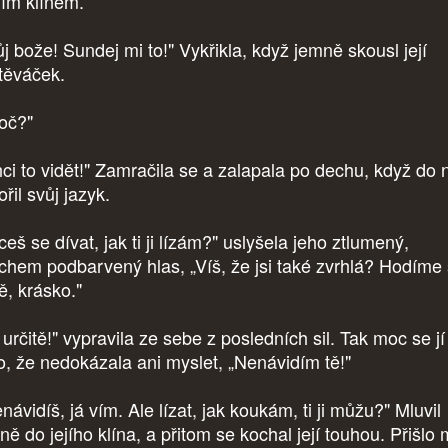
jím klínem.
j bože! Sundej mi to!" Vykřikla, když jemně skousl její
těváček.
oč?"
ci to vidět!" Zamračila se a zalapala po dechu, když do 
řil svůj jazyk.
eš se dívat, jak ti ji lízám?" uslyšela jeho ztlumený,
chem podbarvený hlas, „Víš, že jsi také zvrhlá? Hodíme 
ě, krásko."
určitě!" vypravila ze sebe z posledních sil. Tak moc se jí
ilo, že nedokázala ani myslet, „Nenávidím tě!"
ávidíš, já vím. Ale lízat, jak koukám, ti ji můžu?" Mluvil
ně do jejího klína, a přitom se kochal její touhou. Přišlo