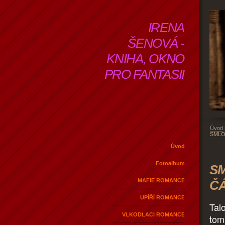
IRENA
ŠENOVÁ -
KNIHA, OKNO
PRO FANTASII
Úvod
SMLO
Úvod
Fotoalbum
SM
MAFIE ROMANCE
Č
UPÍŘÍ ROMANCE
Tal
VLKODLACI ROMANCE
tomu