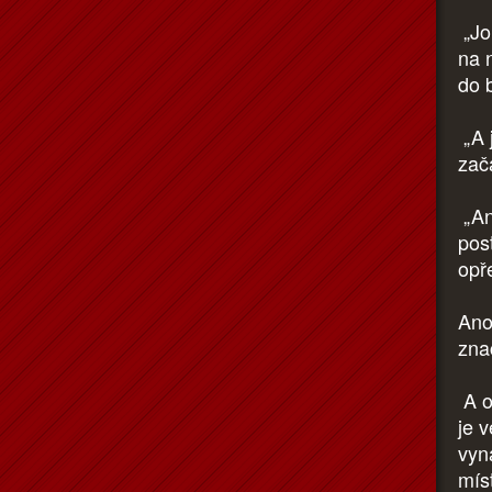
„Jo
na 
do b
„A 
zač
„An
post
opř
Ano
zna
A o
je 
vyna
mís