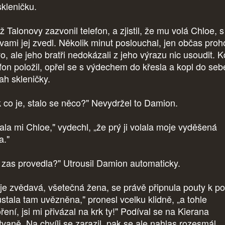
skleničku.
 Talonovy zazvonil telefon, a zjistil, že mu volá Chloe, s
vami jej zvedl. Několik minut poslouchal, jen občas proh
vo, ale jeho bratři nedokázali z jeho výrazu nic usoudit. 
efon položil, opřel se s výdechem do křesla a kopl do seb
ah skleničky.
k co je, stalo se něco?" Nevydržel to Damion.
lala mi Chloe," vydechl, „že prý ji volala moje vyděšená
a."
 zas provedla?" Utrousil Damion automaticky.
je zvědavá, všetečná žena, se právě připnula pouty k pos
ůstala tam uvězněna," pronesl vcelku klidně, „a tohle
ření, jsi mi přivázal na krk ty!" Podíval se na Kierana
tvaně. Na chvíli se zarazil, pak se ale nahlas rozesmál.