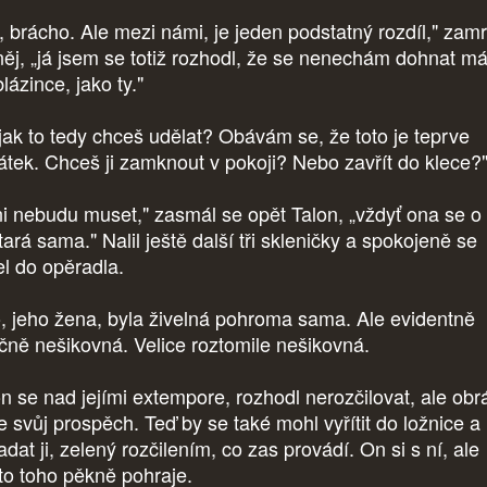
, brácho. Ale mezi námi, je jeden podstatný rozdíl," zamr
něj, „já jsem se totiž rozhodl, že se nenechám dohnat m
lázince, jako ty."
jak to tedy chceš udělat? Obávám se, že toto je teprve
átek. Chceš ji zamknout v pokoji? Nebo zavřít do klece?
i nebudu muset," zasmál se opět Talon, „vždyť ona se o 
ará sama." Nalil ještě další tři skleničky a spokojeně se
el do opěradla.
, jeho žena, byla živelná pohroma sama. Ale evidentně
čně nešikovná. Velice roztomile nešikovná.
n se nad jejími extempore, rozhodl nerozčilovat, ale obrá
ve svůj prospěch. Teď by se také mohl vyřítit do ložnice a
dat ji, zelený rozčilením, co zas provádí. On si s ní, ale
to toho pěkně pohraje.