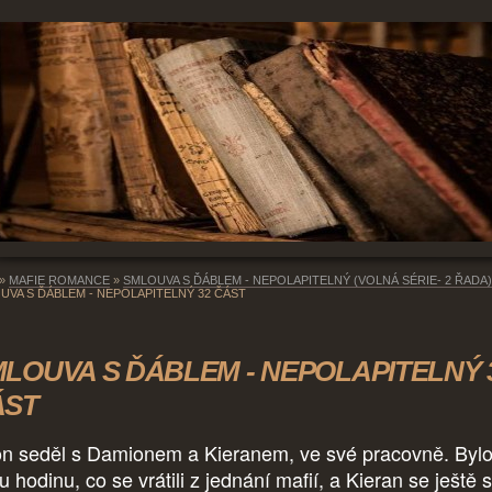
»
MAFIE ROMANCE
»
SMLOUVA S ĎÁBLEM - NEPOLAPITELNÝ (VOLNÁ SÉRIE- 2 ŘADA)
UVA S ĎÁBLEM - NEPOLAPITELNÝ 32 ČÁST
LOUVA S ĎÁBLEM - NEPOLAPITELNÝ 
ÁST
on seděl s Damionem a Kieranem, ve své pracovně. Byl
 hodinu, co se vrátili z jednání mafií, a Kieran se ještě s