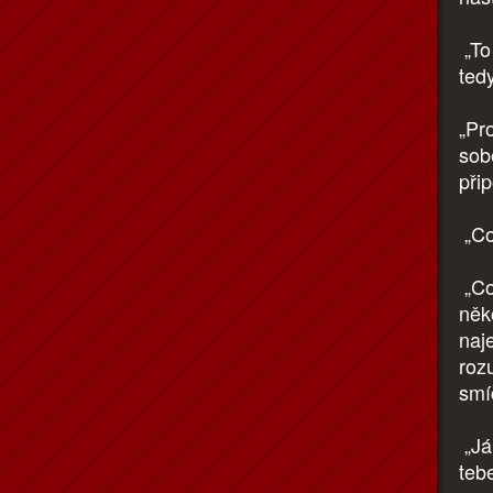
„To
ted
„Pr
sobě
přip
„Co
„Co
něk
naje
roz
smíc
„Já
teb