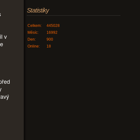
Statistiky
s
Celkem:
445028
Měsíc:
16992
l v
Den:
900
oe
Online:
18
 před
y
ravý