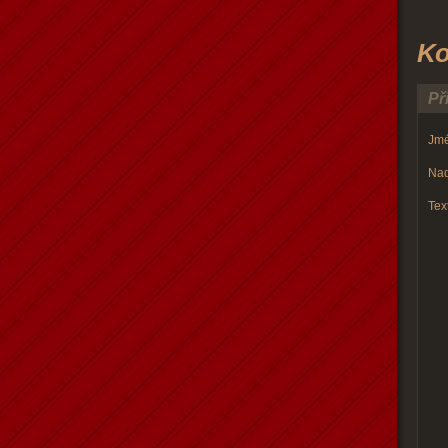
Ko
Př
Jmé
Nad
Text