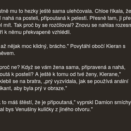
stně mu to hezky ještě sama ulehčovala. Chloe říkala, že
 nahá na posteli, připoutaná k pelesti. Přesně tam, ji pře
ěl mít. Tak proč by se rozčiloval? Znovu se nahlas rozes
tři k němu překvapeně vzhlédli.
i až nějak moc klidný, brácho." Povytáhl obočí Kieran s
měvem.
proč ne? Když se vám žena sama, připravená a nahá,
poutá k posteli? A ještě k tomu od tvé ženy, Kierane,"
lebil se na bratra, „prý vyzvídala, jak se používá anální
rikant, aby byla prý v obraze."
k to máš štěstí, že je připoutaná," vyprskl Damion smíchy
al bys Venušiny kuličky z jiného otvoru."