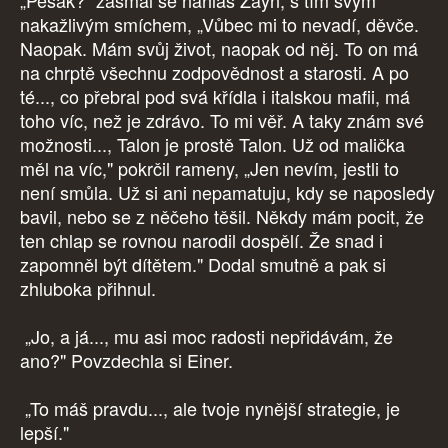
„Pěšák?" zasmál se nahlas Zayn, s tím svým
nakažlivým smíchem, „Vůbec mi to nevadí, děvče.
Naopak. Mám svůj život, naopak od něj. To on má
na chrptě všechnu zodpovědnost a starosti. A po
té..., co přebral pod svá křídla i italskou mafii, má
toho víc, než je zdrávo. To mi věř. A taky znám své
možnosti..., Talon je prostě Talon. Už od malička
měl na víc," pokrčil rameny, „Jen nevím, jestli to
není smůla. Už si ani nepamatuju, kdy se naposledy
bavil, nebo se z něčeho těšil. Někdy mám pocit, že
ten chlap se rovnou narodil dospělí. Že snad i
zapomněl být dítětem." Dodal smutně a pak si
zhluboka přihnul.
„Jo, a já..., mu asi moc radosti nepřidávám, že
ano?" Povzdechla si Einer.
„To máš pravdu..., ale tvoje nynější strategie, je
lepší."