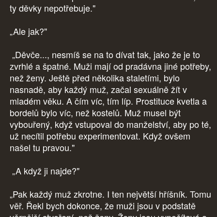
ty děvky nepotřebuje."
„Ale jak?"
„Děvče..., nesmíš se na to dívat tak, jako že je to
zvrhlé a špatné. Muži mají od pradávna jiné potřeby,
než ženy. Ještě před několika staletími, bylo
nasnadě, aby každý muž, začal sexuálně žít v
mladém věku. A čím víc, tím líp. Prostituce kvetla a
bordelů bylo víc, než kostelů. Muž musel být
vybouřený, když vstupoval do manželství, aby po té,
už necítil potřebu experimentovat. Když ovšem
našel tu pravou."
„A když ji najde?"
„Pak každý muž zkrotne. I ten největší hříšník. Tomu
věř. Řekl bych dokonce, že muži jsou v podstatě