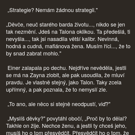
„Strategie? Nemám žádnou strategii."
„Děvče, neuč starého barda životu..., nikdo se jen
tak nezmění. Jdeš na Talona oklikou. Ta předešlá, ti
nevyšla..., tak jsi nasadila větší kalibr. Nevinná,
hodná a cudná, mafiánova žena. Musím říci..., že to
by snad zabrat mohlo."
Einer zalapala po dechu. Nejdříve nevěděla, jestli
se má na Zayna zlobit, ale pak usoudila, že mluví
pravdu. Je vlastně stejný, jako Talon. Taky zcela
upřímný, a pak poznala, že to nemyslí zle.
„To ano, ale něco si stejně neodpustí, viď?"
„Myslíš děvky?" povytáhl obočí, „Proč by to dělal?
Takhle on žije. Nechce ženu, a jestli ty chceš jeho,
musíš ho o tom přesvědčit. Přesvědčit ho o tom, že