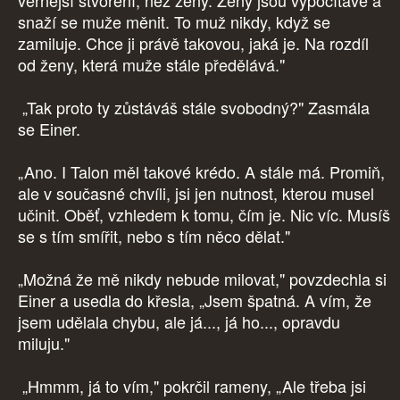
věrnější stvoření, než ženy. Ženy jsou vypočítavé a
snaží se muže měnit. To muž nikdy, když se
zamiluje. Chce ji právě takovou, jaká je. Na rozdíl
od ženy, která muže stále předělává."
„Tak proto ty zůstáváš stále svobodný?" Zasmála
se Einer.
„Ano. I Talon měl takové krédo. A stále má. Promiň,
ale v současné chvíli, jsi jen nutnost, kterou musel
učinit. Oběť, vzhledem k tomu, čím je. Nic víc. Musíš
se s tím smířit, nebo s tím něco dělat."
„Možná že mě nikdy nebude milovat," povzdechla si
Einer a usedla do křesla, „Jsem špatná. A vím, že
jsem udělala chybu, ale já..., já ho..., opravdu
miluju."
„Hmmm, já to vím," pokrčil rameny, „Ale třeba jsi