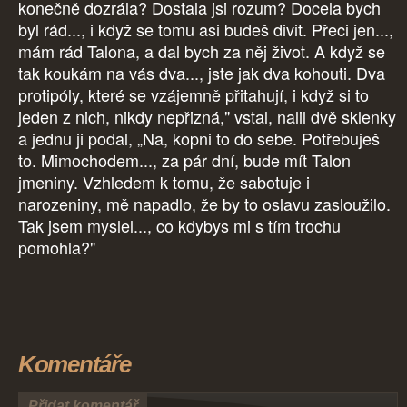
konečně dozrála? Dostala jsi rozum? Docela bych
byl rád..., i když se tomu asi budeš divit. Přeci jen...,
mám rád Talona, a dal bych za něj život. A když se
tak koukám na vás dva..., jste jak dva kohouti. Dva
protipóly, které se vzájemně přitahují, i když si to
jeden z nich, nikdy nepřizná," vstal, nalil dvě sklenky
a jednu ji podal, „Na, kopni to do sebe. Potřebuješ
to. Mimochodem..., za pár dní, bude mít Talon
jmeniny. Vzhledem k tomu, že sabotuje i
narozeniny, mě napadlo, že by to oslavu zasloužilo.
Tak jsem myslel..., co kdybys mi s tím trochu
pomohla?"
Komentáře
Přidat komentář