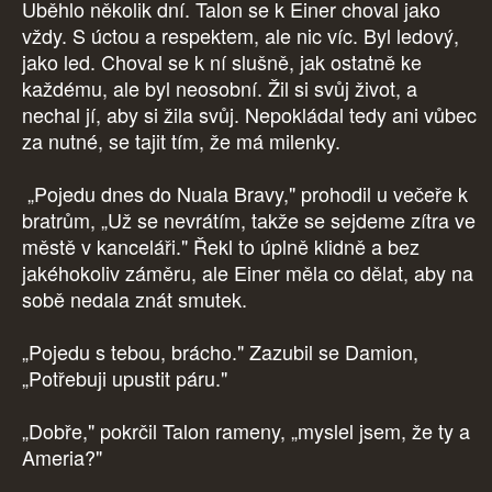
Uběhlo několik dní. Talon se k Einer choval jako
vždy. S úctou a respektem, ale nic víc. Byl ledový,
jako led. Choval se k ní slušně, jak ostatně ke
každému, ale byl neosobní. Žil si svůj život, a
nechal jí, aby si žila svůj. Nepokládal tedy ani vůbec
za nutné, se tajit tím, že má milenky.
„Pojedu dnes do Nuala Bravy," prohodil u večeře k
bratrům, „Už se nevrátím, takže se sejdeme zítra ve
městě v kanceláři." Řekl to úplně klidně a bez
jakéhokoliv záměru, ale Einer měla co dělat, aby na
sobě nedala znát smutek.
„Pojedu s tebou, brácho." Zazubil se Damion,
„Potřebuji upustit páru."
„Dobře," pokrčil Talon rameny, „myslel jsem, že ty a
Ameria?"