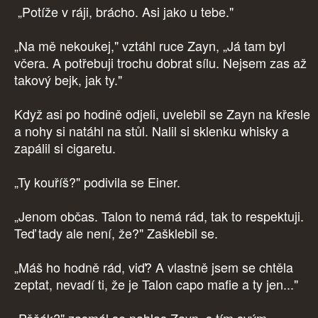
„Potíže v ráji, brácho. Asi jako u tebe."
„Na mě nekoukej," vztáhl ruce Zayn, „Já tam byl
včera. A potřebuji trochu dobrat sílu. Nejsem zas až
takový bejk, jak ty."
Když asi po hodině odjeli, uvelebil se Zayn na křesle
a nohy si natáhl na stůl. Nalil si sklenku whisky a
zapálil si cigaretu.
„Ty kouříš?" podivila se Einer.
„Jenom občas. Talon to nemá rád, tak to respektuji.
Teď tady ale není, že?" Zašklebil se.
„Máš ho hodně rád, viď? A vlastně jsem se chtěla
zeptat, nevadí ti, že je Talon capo mafie a ty jen..."