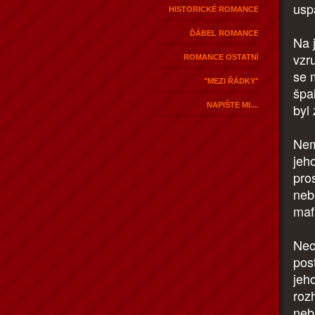
uspa
HISTORICKÉ ROMANCE
ĎÁBEL ROMANCE
Na 
vzr
ROMANCE OSTATNÍ
se 
"MEZI ŘÁDKY"
špa
NAPIŠTE MI....
byl
Nem
jeh
pro
neb
maf
Nec
post
jeh
rozh
neb