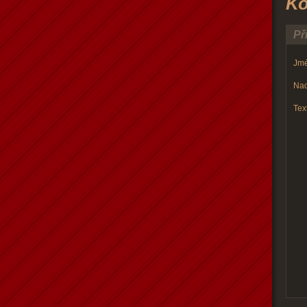
Ko
Př
Jmé
Nad
Text