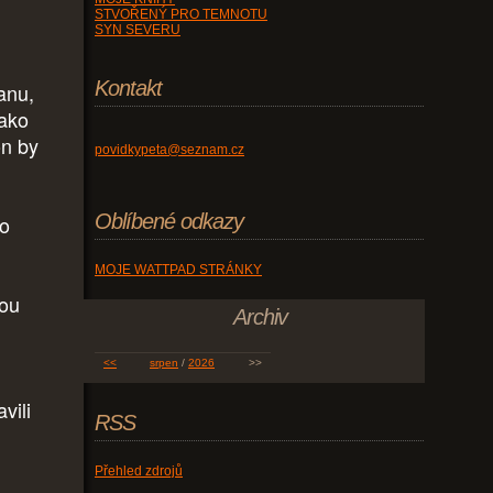
STVOŘENÝ PRO TEMNOTU
SYN SEVERU
Kontakt
anu,
jako
on by
povidkypeta@seznam.cz
Oblíbené odkazy
to
MOJE WATTPAD STRÁNKY
kou
Archiv
<<
srpen
/
2026
>>
vili
RSS
Přehled zdrojů