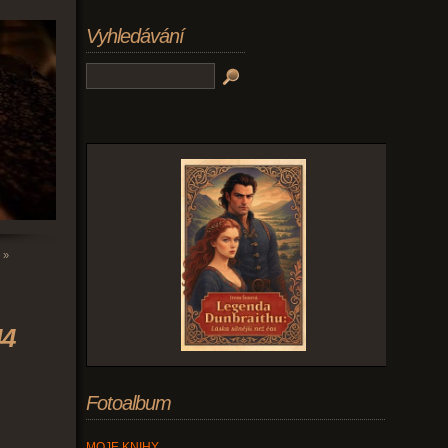
Vyhledávání
»
44
Fotoalbum
MOJE KNIHY