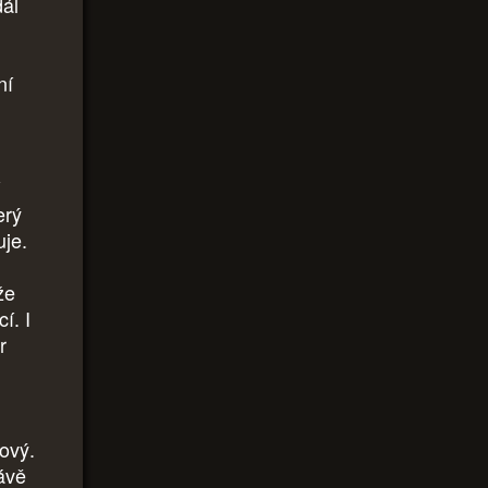
dál
ní
erý
uje.
že
í. I
r
dový.
rávě