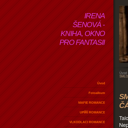
IRENA
ŠENOVÁ -
KNIHA, OKNO
PRO FANTASII
Úvod
SMLO
Úvod
Fotoalbum
SM
MAFIE ROMANCE
Č
UPÍŘÍ ROMANCE
Tal
VLKODLACI ROMANCE
Nep