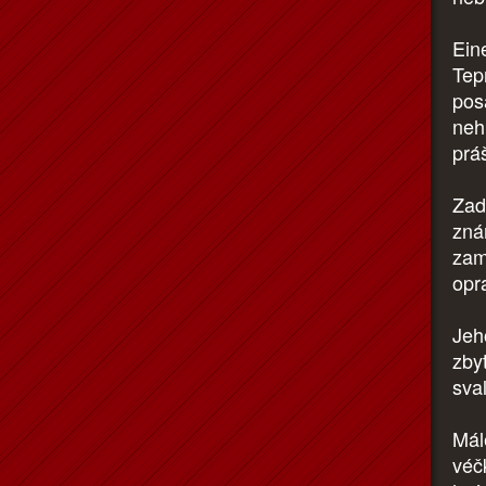
Eine
Tep
pos
nehn
prá
Zad
zná
zam
opr
Jeh
zby
sva
Mál
véč