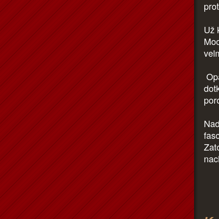
pro
Už k
Moc
vel
Opa
dot
por
Nad
fasc
Zat
nac