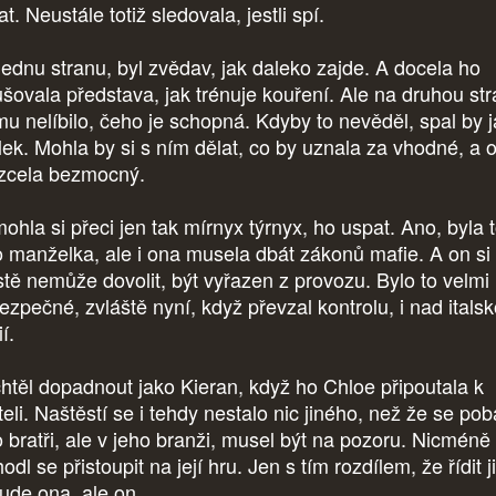
t. Neustále totiž sledovala, jestli spí.
jednu stranu, byl zvědav, jak daleko zajde. A docela ho
ušovala představa, jak trénuje kouření. Ale na druhou str
mu nelíbilo, čeho je schopná. Kdyby to nevěděl, spal by 
lek. Mohla by si s ním dělat, co by uznala za vhodné, a 
 zcela bezmocný.
ohla si přeci jen tak mírnyx týrnyx, ho uspat. Ano, byla 
o manželka, ale i ona musela dbát zákonů mafie. A on si
stě nemůže dovolit, být vyřazen z provozu. Bylo to velmi
ezpečné, zvláště nyní, když převzal kontrolu, i nad itals
ií.
htěl dopadnout jako Kieran, když ho Chloe připoutala k
eli. Naštěstí se i tehdy nestalo nic jiného, než že se poba
o bratři, ale v jeho branži, musel být na pozoru. Nicméně
odl se přistoupit na její hru. Jen s tím rozdílem, že řídit ji
ude ona, ale on.