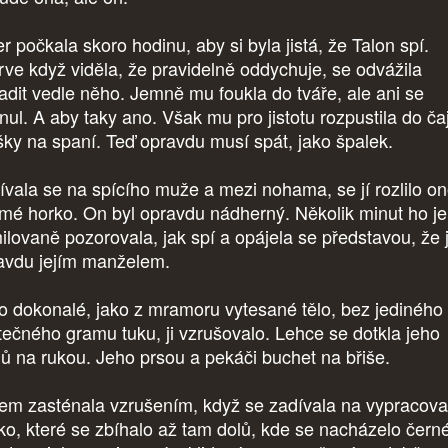
r počkala skoro hodinu, aby si byla jistá, že Talon spí.
rve když viděla, že pravidelně oddychuje, se odvážila
adit vedle něho. Jemně mu foukla do tváře, ale ani se
ul. A aby taky ano. Však mu pro jistotu rozpustila do čaj
šky na spaní. Teď opravdu musí spát, jako špalek.
ívala se na spícího muže a mezi nohama, se jí rozlilo o
mé horko. On byl opravdu nádherný. Několik minut ho j
ilovaně pozorovala, jak spí a opájela se představou, že 
avdu jejím manželem.
o dokonalé, jako z mramoru vytesané tělo, bez jediného
tečného gramu tuku, ji vzrušovalo. Lehce se dotkla jeho
lů na rukou. Jeho prsou a pekáči buchet na břiše.
em zasténala vzrušením, když se zadívala na vypracov
ko, které se zbíhalo až tam dolů, kde se nacházelo čern