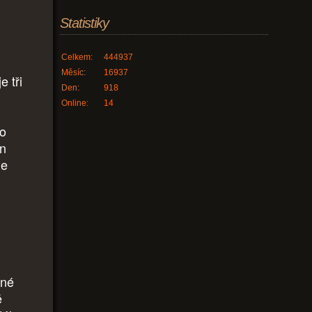
Statistiky
Celkem:
444937
Měsíc:
16937
e tři
Den:
918
Online:
14
no
en
je
ané
é