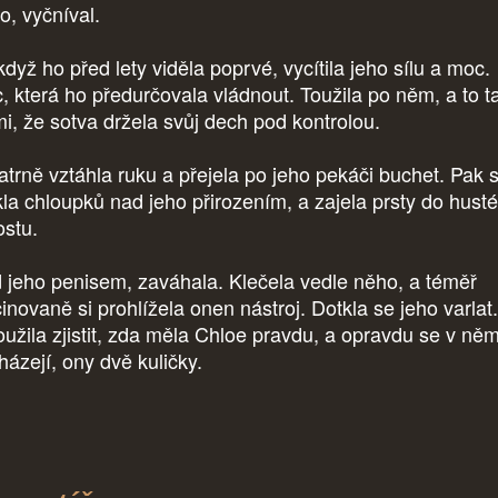
to, vyčníval.
dyž ho před lety viděla poprvé, vycítila jeho sílu a moc.
, která ho předurčovala vládnout. Toužila po něm, a to t
mi, že sotva držela svůj dech pod kontrolou.
trně vztáhla ruku a přejela po jeho pekáči buchet. Pak 
kla chloupků nad jeho přirozením, a zajela prsty do hust
ostu.
 jeho penisem, zaváhala. Klečela vedle něho, a téměř
inovaně si prohlížela onen nástroj. Dotkla se jeho varlat.
oužila zjistit, zda měla Chloe pravdu, a opravdu se v ně
házejí, ony dvě kuličky.