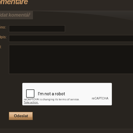
mentáře
idat komentář
no:
pis:
: