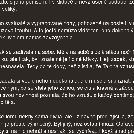
zdo, s jeho penisem. I v klidové a nevzrušené podobě, z
í veliký.
eho svalnaté a vypracované nohy, pohozené na posteli, v 
uzovali touhu. A to ještě nemůže vidět ten jeho dokonalý
ek. Málem nahlas zavzdychala.
ak se zadívala na sebe. Měla na sobě sice krátkou noční
lku, ale i tak, byli znatelné její plné křivky. I její zadek, kt
 nesnášela. Tedy do té doby, než zjistila, že Talona vzruš
padala si vedle něho nedokonalá, ale musela si přiznat, 
ve nyní, co se stala jeho ženou, se cítila krásná a žádouc
s svou nevinnost poznala, že ho vzrušuje každý centimet
ho těla.
se tomu někdy sama divila, ale už dávno přeci zjistila, že
on je prostě výjimečný. Byl jiný, než ostatní muži. Oprav
dy si na nic nehrál a nesnažil se vyčnívat. I když snad p