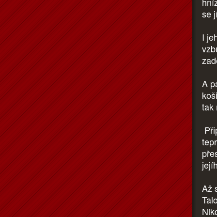
hní
se j
I j
vzb
zad
A p
koši
tak
Při
tepr
pře
její
Až 
Tal
Nik