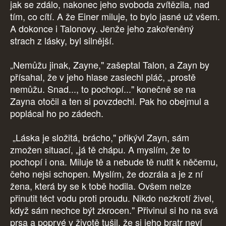
jak se zdálo, nakonec jeho svoboda zvítězila, nad
tím, co cítí. A že Einer miluje, to bylo jasné už všem.
A dokonce i Talonovy. Jenže jeho zakořeněný
strach z lásky, byl silnější.
„Nemůžu jinak, Zayne," zašeptal Talon, a Zayn by
přísahal, že v jeho hlase zaslechl pláč, „prostě
nemůžu. Snad..., to pochopí..." konečně se na
Zayna otočil a ten si povzdechl. Pak ho obejmul a
poplácal ho po zádech.
„Láska je složitá, brácho," přikývl Zayn, sám
zmožen situací, „já tě chápu. A myslím, že to
pochopí i ona. Miluje tě a nebude tě nutit k něčemu,
čeho nejsi schopen. Myslím, že dozrála a je z ní
žena, která by se k tobě hodila. Ovšem nelze
přinutit téct vodu proti proudu. Nikdo nezkrotí živel,
když sám nechce být zkrocen." Přivinul si ho na svá
prsa a poprvé v životě tušil, že si jeho bratr neví