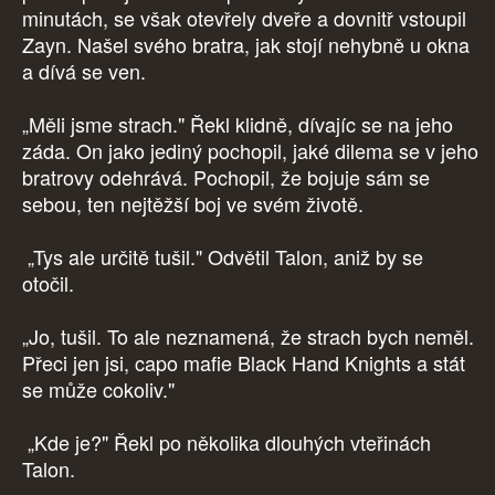
minutách, se však otevřely dveře a dovnitř vstoupil
Zayn. Našel svého bratra, jak stojí nehybně u okna
a dívá se ven.
„Měli jsme strach." Řekl klidně, dívajíc se na jeho
záda. On jako jediný pochopil, jaké dilema se v jeho
bratrovy odehrává. Pochopil, že bojuje sám se
sebou, ten nejtěžší boj ve svém životě.
„Tys ale určitě tušil." Odvětil Talon, aniž by se
otočil.
„Jo, tušil. To ale neznamená, že strach bych neměl.
Přeci jen jsi, capo mafie Black Hand Knights a stát
se může cokoliv."
„Kde je?" Řekl po několika dlouhých vteřinách
Talon.