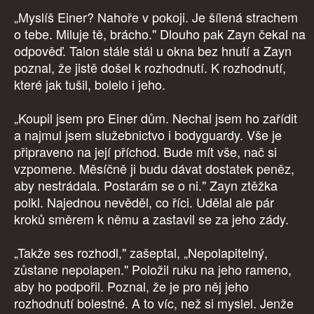
„Myslíš Einer? Nahoře v pokoji. Je šílená strachem
o tebe. Miluje tě, brácho." Dlouho pak Zayn čekal na
odpověď. Talon stále stál u okna bez hnutí a Zayn
poznal, že jistě došel k rozhodnutí. K rozhodnutí,
které jak tušil, bolelo i jeho.
„Koupil jsem pro Einer dům. Nechal jsem ho zařídit
a najmul jsem služebnictvo i bodyguardy. Vše je
připraveno na její příchod. Bude mít vše, nač si
vzpomene. Měsíčně ji budu dávat dostatek peněz,
aby nestrádala. Postarám se o ni." Zayn ztěžka
polkl. Najednou nevěděl, co říci. Udělal ale pár
kroků směrem k němu a zastavil se za jeho zády.
„Takže ses rozhodl," zašeptal, „Nepolapitelný,
zůstane nepolapen." Položil ruku na jeho rameno,
aby ho podpořil. Poznal, že je pro něj jeho
rozhodnutí bolestné. A to víc, než si myslel. Jenže