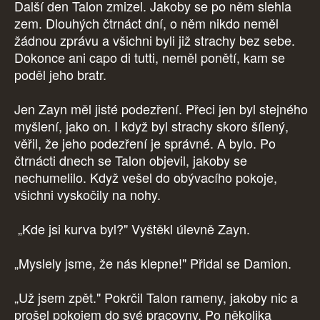
Další den Talon zmizel. Jakoby se po něm slehla
zem. Dlouhých čtrnáct dní, o něm nikdo neměl
žádnou zprávu a všichni byli již strachy bez sebe.
Dokonce ani capo di tutti, neměl ponětí, kam se
poděl jeho bratr.
Jen Zayn měl jisté podezření. Přeci jen byl stejného
myšlení, jako on. I když byl strachy skoro šílený,
věřil, že jeho podezření je správné. A bylo. Po
čtrnácti dnech se Talon objevil, jakoby se
nechumelilo. Když vešel do obývacího pokoje,
všichni vyskočily na nohy.
„Kde jsi kurva byl?" Vyštěkl úlevně Zayn.
„Myslely jsme, že nás klepne!" Přidal se Damion.
„Už jsem zpět." Pokrčil Talon rameny, jakoby nic a
prošel pokojem do své pracovny. Po několika