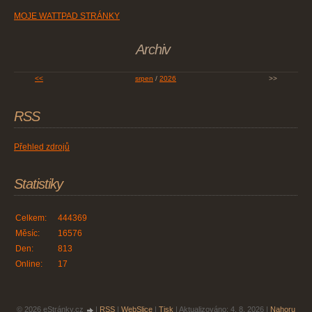
MOJE WATTPAD STRÁNKY
Archiv
<<
srpen
/
2026
>>
RSS
Přehled zdrojů
Statistiky
Celkem:
444369
Měsíc:
16576
Den:
813
Online:
17
© 2026 eStránky.cz
|
RSS
|
WebSlice
|
Tisk
|
Aktualizováno: 4. 8. 2026
|
Nahoru