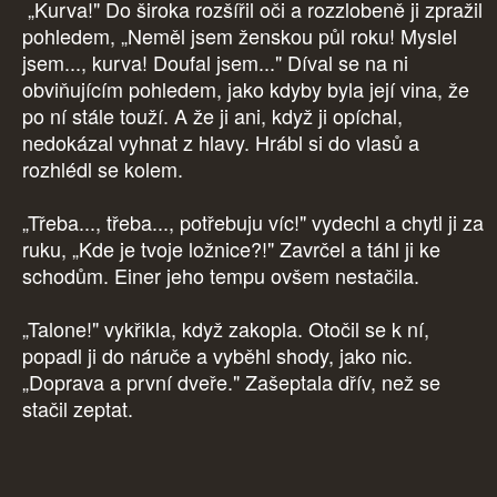
„Kurva!" Do široka rozšířil oči a rozzlobeně ji zpražil
pohledem, „Neměl jsem ženskou půl roku! Myslel
jsem..., kurva! Doufal jsem..." Díval se na ni
obviňujícím pohledem, jako kdyby byla její vina, že
po ní stále touží. A že ji ani, když ji opíchal,
nedokázal vyhnat z hlavy. Hrábl si do vlasů a
rozhlédl se kolem.
„Třeba..., třeba..., potřebuju víc!" vydechl a chytl ji za
ruku, „Kde je tvoje ložnice?!" Zavrčel a táhl ji ke
schodům. Einer jeho tempu ovšem nestačila.
„Talone!" vykřikla, když zakopla. Otočil se k ní,
popadl ji do náruče a vyběhl shody, jako nic.
„Doprava a první dveře." Zašeptala dřív, než se
stačil zeptat.