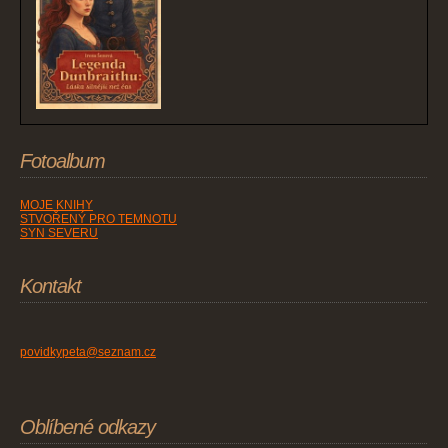
Fotoalbum
MOJE KNIHY
STVOŘENÝ PRO TEMNOTU
SYN SEVERU
Kontakt
povidkypeta@seznam.cz
Oblíbené odkazy