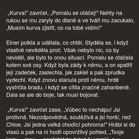
„Kurva!" zavrčel, „Pomalu se otáčej!" Nehty na
rukou se mu zaryly do dlaně a ve tváři mu zacukalo,
„Musím kurva zjistit, co na tobě vidím!"
Einer polkla a udělala, co chtěl. Styděla se, i když
vlastně nevěděla proč. Však nebylo nic, co by
neviděl, ale bylo to onou situací. Pomalu se otáčela
kolem své osy. Když byla zády k němu, a on spatřil
její zadeček, zaslechla, jak zaklel a pak zprudka
vydechl. Když znovu stanula proti němu, hrdě
vystrčila bradu, i když se cítila značně zahanbeně.
Dala se ale do boje, tak musí bojovat.
„Kurva!" zavrčel zase, „Vůbec to nechápu! Jsi
protivná. Nezodpovědná, soutěživá a jsi horší, než
Chloe. Jsi jedna velká chodící pohroma!" Hrábl si do
vlasů a pak na ni hodil opovržlivý pohled, „Tvoje