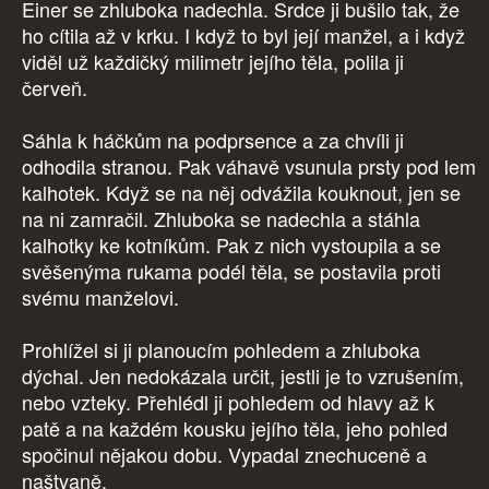
Einer se zhluboka nadechla. Srdce ji bušilo tak, že
ho cítila až v krku. I když to byl její manžel, a i když
viděl už každičký milimetr jejího těla, polila ji
červeň.
Sáhla k háčkům na podprsence a za chvíli ji
odhodila stranou. Pak váhavě vsunula prsty pod lem
kalhotek. Když se na něj odvážila kouknout, jen se
na ni zamračil. Zhluboka se nadechla a stáhla
kalhotky ke kotníkům. Pak z nich vystoupila a se
svěšenýma rukama podél těla, se postavila proti
svému manželovi.
Prohlížel si ji planoucím pohledem a zhluboka
dýchal. Jen nedokázala určit, jestli je to vzrušením,
nebo vzteky. Přehlédl ji pohledem od hlavy až k
patě a na každém kousku jejího těla, jeho pohled
spočinul nějakou dobu. Vypadal znechuceně a
naštvaně.