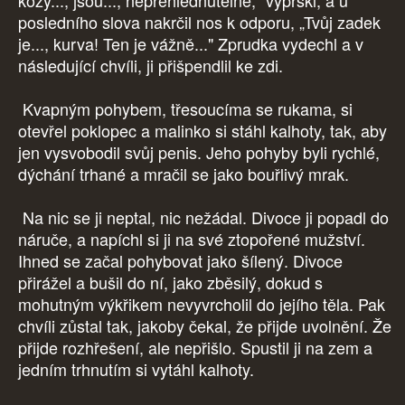
kozy..., jsou..., nepřehlédnutelné," vyprskl, a u
posledního slova nakrčil nos k odporu, „Tvůj zadek
je..., kurva! Ten je vážně..." Zprudka vydechl a v
následující chvíli, ji přišpendlil ke zdi.
Kvapným pohybem, třesoucíma se rukama, si
otevřel poklopec a malinko si stáhl kalhoty, tak, aby
jen vysvobodil svůj penis. Jeho pohyby byli rychlé,
dýchání trhané a mračil se jako bouřlivý mrak.
Na nic se ji neptal, nic nežádal. Divoce ji popadl do
náruče, a napíchl si ji na své ztopořené mužství.
Ihned se začal pohybovat jako šílený. Divoce
přirážel a bušil do ní, jako zběsilý, dokud s
mohutným výkřikem nevyvrcholil do jejího těla. Pak
chvíli zůstal tak, jakoby čekal, že přijde uvolnění. Že
přijde rozhřešení, ale nepřišlo. Spustil ji na zem a
jedním trhnutím si vytáhl kalhoty.