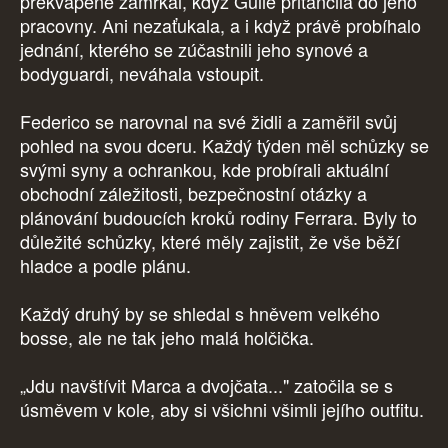
překvapeně zamrkal, když Gulie přitančila do jeho
pracovny. Ani nezaťukala, a i když právě probíhalo
jednání, kterého se zúčastnili jeho synové a
bodyguardi, neváhala vstoupit.
Federico se narovnal na své židli a zaměřil svůj
pohled na svou dceru. Každý týden měl schůzky se
svými syny a ochrankou, kde probírali aktuální
obchodní záležitosti, bezpečnostní otázky a
plánování budoucích kroků rodiny Ferrara. Byly to
důležité schůzky, které měly zajistit, že vše běží
hladce a podle plánu.
Každý druhý by se shledal s hněvem velkého
bosse, ale ne tak jeho malá holčička.
„Jdu navštívit Marca a dvojčata..." zatočila se s
úsměvem v kole, aby si všichni všimli jejího outfitu.