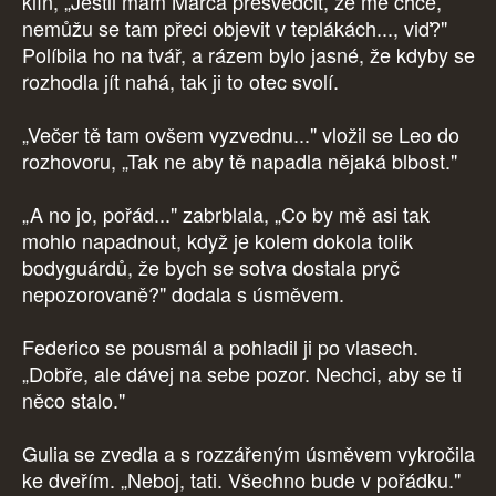
klín, „Jestli mám Marca přesvědčit, že mě chce,
nemůžu se tam přeci objevit v teplákách..., viď?"
Políbila ho na tvář, a rázem bylo jasné, že kdyby se
rozhodla jít nahá, tak ji to otec svolí.
„Večer tě tam ovšem vyzvednu..." vložil se Leo do
rozhovoru, „Tak ne aby tě napadla nějaká blbost."
„A no jo, pořád..." zabrblala, „Co by mě asi tak
mohlo napadnout, když je kolem dokola tolik
bodyguárdů, že bych se sotva dostala pryč
nepozorovaně?" dodala s úsměvem.
Federico se pousmál a pohladil ji po vlasech.
„Dobře, ale dávej na sebe pozor. Nechci, aby se ti
něco stalo."
Gulia se zvedla a s rozzářeným úsměvem vykročila
ke dveřím. „Neboj, tati. Všechno bude v pořádku."