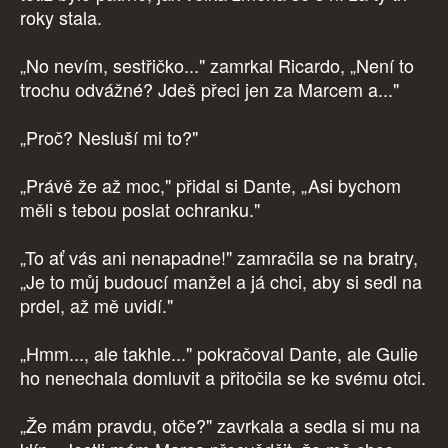
roky stala.
„No nevím, sestřičko..." zamrkal Ricardo, „Není to
trochu odvážné? Jdeš přeci jen za Marcem a..."
„Proč? Nesluší mi to?"
„Právě že až moc," přidal si Dante, „Asi bychom
měli s tebou poslat ochranku."
„To ať vás ani nenapadne!" zamračila se na bratry,
„Je to můj budoucí manžel a já chci, aby si sedl na
prdel, až mě uvidí."
„Hmm..., ale takhle..." pokračoval Dante, ale Gulie
ho nenechala domluvit a přitočila se ke svému otci.
„Že mám pravdu, otče?" zavrkala a sedla si mu na