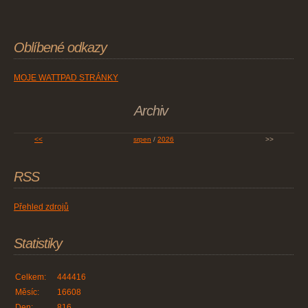
Oblíbené odkazy
MOJE WATTPAD STRÁNKY
Archiv
<<
srpen
/
2026
>>
RSS
Přehled zdrojů
Statistiky
Celkem:
444416
Měsíc:
16608
Den:
816