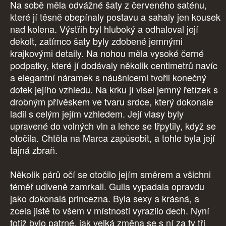
Na sobě měla odvážné šaty z červeného saténu,
které jí těsně obepínaly postavu a sahaly jen kousek
nad kolena. Výstřih byl hluboký a odhaloval její
dekolt, zatímco šaty byly zdobené jemnými
krajkovými detaily. Na nohou měla vysoké černé
podpatky, které jí dodávaly několik centimetrů navíc
a elegantní náramek s náušnicemi tvořil konečný
dotek jejího vzhledu. Na krku jí visel jemný řetízek s
drobným přívěskem ve tvaru srdce, který dokonale
ladil s celým jejím vzhledem. Její vlasy byly
upravené do volných vln a lehce se třpytily, když se
otočila. Chtěla na Marca zapůsobit, a tohle byla její
tajná zbraň.
Několik párů očí se otočilo jejím směrem a všichni
téměř udiveně zamrkali. Gulia vypadala opravdu
jako dokonalá princezna. Byla sexy a krásná, a
zcela jistě to všem v místnosti vyrazilo dech. Nyní
totiž bylo patrné, jak velká změna se s ní za ty tři