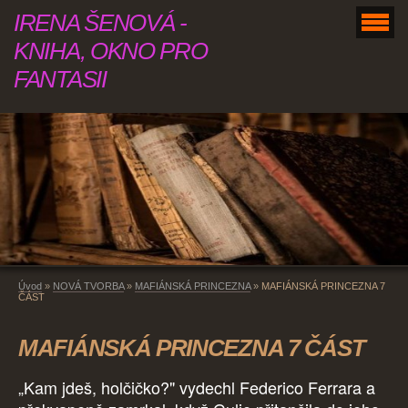
IRENA ŠENOVÁ -
KNIHA, OKNO PRO
FANTASII
Úvod
»
NOVÁ TVORBA
»
MAFIÁNSKÁ PRINCEZNA
»
MAFIÁNSKÁ PRINCEZNA 7
ČÁST
MAFIÁNSKÁ PRINCEZNA 7 ČÁST
„Kam jdeš, holčičko?" vydechl Federico Ferrara a