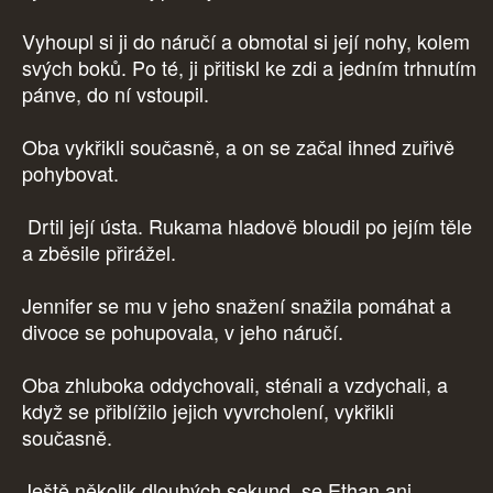
Vyhoupl si ji do náručí a obmotal si její nohy, kolem
svých boků. Po té, ji přitiskl ke zdi a jedním trhnutím
pánve, do ní vstoupil.
Oba vykřikli současně, a on se začal ihned zuřivě
pohybovat.
Drtil její ústa. Rukama hladově bloudil po jejím těle
a zběsile přirážel.
Jennifer se mu v jeho snažení snažila pomáhat a
divoce se pohupovala, v jeho náručí.
Oba zhluboka oddychovali, sténali a vzdychali, a
když se přiblížilo jejich vyvrcholení, vykřikli
současně.
Ještě několik dlouhých sekund, se Ethan ani