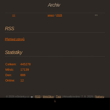
Archiv
<<
srpen
/
2026
>>
RSS
Přehled zdrojů
Statistiky
Celkem:
445278
Měsíc:
17139
Den:
886
Online:
12
© 2026 eStránky.cz
|
RSS
|
WebSlice
|
Tisk
|
Aktualizováno: 7. 8. 2026
|
Nahoru
↑