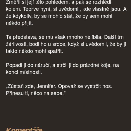
Změřil si její tělo pohledem, a pak se rozhlédl
kolem. Teprve nyní, si uvědomil, kde vlastně jsou. A
že kdykoliv, by se mohlo stát, že by sem mohl
někdo přijít.
Ta představa, se mu však mnoho nelíbila. Další trn
žárlivosti, bodl ho u srdce, když si uvědomil, že by ji
takto někdo mohl spatřit.
Popadl ji do náručí, a strčil ji do prázdné kóje, na
konci místnosti.
„Zůstaň zde, Jennifer. Opovaž se vystrčit nos.
Přinesu ti, něco na sebe."
Komentáře