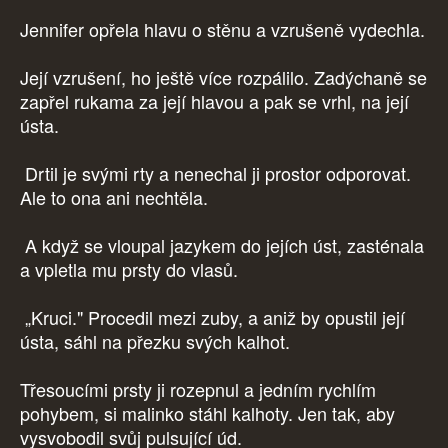
Jennifer opřela hlavu o stěnu a vzrušeně vydechla.
Její vzrušení, ho ještě více rozpálilo. Zadýchaně se
zapřel rukama za její hlavou a pak se vrhl, na její
ústa.
Drtil je svými rty a nenechal ji prostor odporovat.
Ale to ona ani nechtěla.
A když se vloupal jazykem do jejích úst, zasténala
a vpletla mu prsty do vlasů.
„Kruci." Procedil mezi zuby, a aniž by opustil její
ústa, sáhl na přezku svých kalhot.
Třesoucími prsty ji rozepnul a jedním rychlím
pohybem, si malinko stáhl kalhoty. Jen tak, aby
vysvobodil svůj pulsující úd.