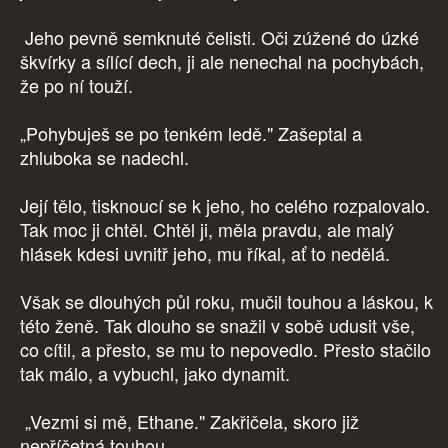
Jeho pevně semknuté čelisti. Oči zúžené do úzké
škvírky a sílící dech, ji ale nenechal na pochybách,
že po ní touží.
„Pohybuješ se po tenkém ledě." Zašeptal a
zhluboka se nadechl.
Její tělo, tisknoucí se k jeho, ho celého rozpalovalo.
Tak moc ji chtěl. Chtěl ji, měla pravdu, ale malý
hlásek kdesi uvnitř jeho, mu říkal, ať to nedělá.
Však se dlouhých půl roku, mučil touhou a láskou, k
této ženě. Tak dlouho se snažil v sobě udusit vše,
co cítil, a přesto, se mu to nepovedlo. Přesto stačilo
tak málo, a vybuchl, jako dynamit.
„Vezmi si mě, Ethane." Zakřičela, skoro již
nepříčetná touhou.