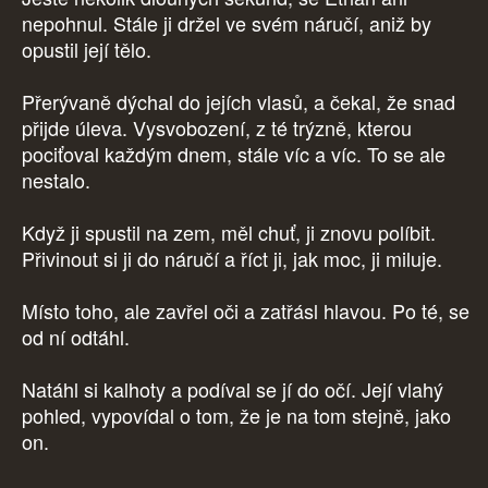
nepohnul. Stále ji držel ve svém náručí, aniž by
opustil její tělo.
Přerývaně dýchal do jejích vlasů, a čekal, že snad
přijde úleva. Vysvobození, z té trýzně, kterou
pociťoval každým dnem, stále víc a víc. To se ale
nestalo.
Když ji spustil na zem, měl chuť, ji znovu políbit.
Přivinout si ji do náručí a říct ji, jak moc, ji miluje.
Místo toho, ale zavřel oči a zatřásl hlavou. Po té, se
od ní odtáhl.
Natáhl si kalhoty a podíval se jí do očí. Její vlahý
pohled, vypovídal o tom, že je na tom stejně, jako
on.