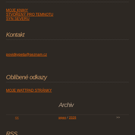
MOJE KNIHY
STVOŘENÝ PRO TEMNOTU
SYN SEVERU
Kontakt
povidkypeta@seznam.cz
Oblíbené odkazy
MOJE WATTPAD STRÁNKY
Archiv
<<
srpen
/
2026
>>
RSS