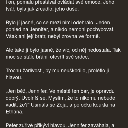
i on, pomalu přestával ovládat své emoce. Jeho
tvář, byla jak zrcadlo, jeho duše.
Bylo jí jasné, co se mezi nimi odehrálo. Jeden
pohled na Jennifer, a nikdo nemohl pochybovat.
Však ani její bratr, nebyl zrovna ve formě.
Ale také jí bylo jasné, že víc, od něj nedostala. Tak
moc se stále bránil otevřít své srdce.
Trochu žárlivosti, by mu neuškodilo, prolétlo ji
hlavou.
„Jen běž, Jennifer. Ve městě ten bar, je opravdu
dobrý. Uvolníš se. Myslím, že to nikomu nebude
vadit, že?" Usmála se Zoja, a po očku koukla na
Ethana.
Peter zuřivě přikývl hlavou. Jennifer zaváhala, a