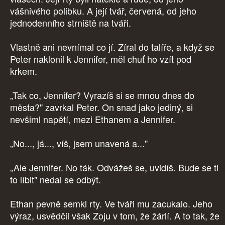
vášnivého polibku. A její tvář, červená, od jeho
jednodenního strniště na tváři.
Vlastně ani nevnímal co jí. Zíral do talíře, a když se
Peter naklonil k Jennifer, měl chuť ho vzít pod
krkem.
„Tak co, Jennifer? Vyrazíš si se mnou dnes do
města?" zavrkal Peter. On snad jako jediný, si
nevšiml napětí, mezi Ethanem a Jennifer.
„No..., já..., víš, jsem unavená a..."
„Ale Jennifer. No ták. Odvážeš se, uvidíš. Bude se ti
to líbit" nedal se odbýt.
Ethan pevně semkl rty. Ve tváři mu zacukalo. Jeho
výraz, usvědčil však Zoju v tom, že žárlí. A to tak, že