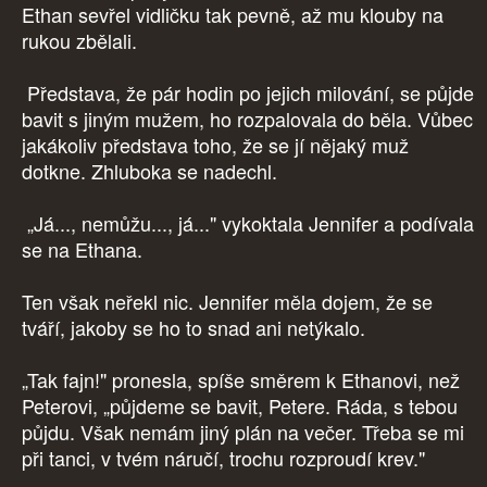
Ethan sevřel vidličku tak pevně, až mu klouby na
rukou zbělali.
Představa, že pár hodin po jejich milování, se půjde
bavit s jiným mužem, ho rozpalovala do běla. Vůbec
jakákoliv představa toho, že se jí nějaký muž
dotkne. Zhluboka se nadechl.
„Já..., nemůžu..., já..." vykoktala Jennifer a podívala
se na Ethana.
Ten však neřekl nic. Jennifer měla dojem, že se
tváří, jakoby se ho to snad ani netýkalo.
„Tak fajn!" pronesla, spíše směrem k Ethanovi, než
Peterovi, „půjdeme se bavit, Petere. Ráda, s tebou
půjdu. Však nemám jiný plán na večer. Třeba se mi
při tanci, v tvém náručí, trochu rozproudí krev."