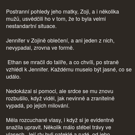
Postranní pohledy jeho matky, Zoji, a i několika
mužů, usvědčili ho v tom, že to byla velmi
nestandartní situace.
Jennifer v Zojině oblečení, a ani jeden z nich,
nevypadal, zrovna ve formě.
Ethan se mračil do talíře, a co chvíli, po straně
vzhlédl k Jennifer. Každému muselo být jasné, co se
událo.
Nedokázal si pomoci, ale srdce se mu znovu
rozbušilo, když viděl, jak nevinně a zranitelně
vypadá, po jejich milování.
Měla rozcuchané vlasy, i když si je evidentně
snažila upravit. Několik málo stébel trávy ve
vlasech. Její rty byli nateklé a rudé, od jeho