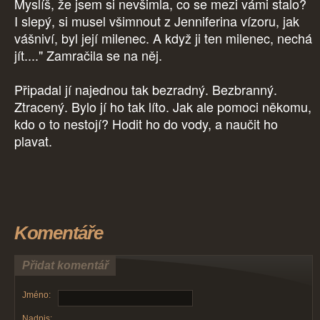
Myslíš, že jsem si nevšimla, co se mezi vámi stalo?
I slepý, si musel všimnout z Jenniferina vízoru, jak
vášniví, byl její milenec. A když ji ten milenec, nechá
jít...." Zamračila se na něj.
Připadal jí najednou tak bezradný. Bezbranný.
Ztracený. Bylo jí ho tak líto. Jak ale pomoci někomu,
kdo o to nestojí? Hodit ho do vody, a naučit ho
plavat.
Komentáře
Přidat komentář
Jméno:
Nadpis: