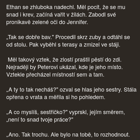
Ethan se zhluboka nadechl. Měl pocit, že se mu
snad i krev, začíná vařit v žilách. Zabodl své
pronikavě zelené oči do Jennifer.
„Tak se dobře bav." Procedil skrz zuby a odtáhl se
od stolu. Pak vyběhl s terasy a zmizel ve stáji.
Měl takový vztek, že zlostí praštil pěstí do zdi.
Nejraději by Peterovi ukázal, kde je jeho místo.
Vztekle přecházel místností sem a tam.
„A ty to tak necháš?" ozval se hlas jeho sestry. Stála
opřena o vrata a měřila si ho pohledem.
„A co myslíš, sestřičko?" vyprskl, jejím směrem,
„není to snad tvoje práce?"
„Ano. Tak trochu. Ale bylo na tobě, to rozhodnout.