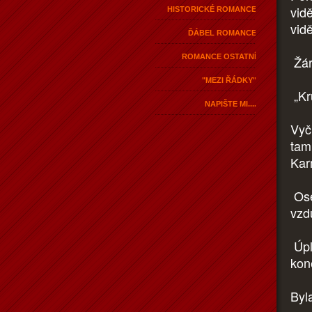
vid
HISTORICKÉ ROMANCE
vid
ĎÁBEL ROMANCE
ROMANCE OSTATNÍ
Žárl
"MEZI ŘÁDKY"
„Kru
NAPIŠTE MI....
Vyč
tam
Kar
Ose
vzdu
Úpl
kon
Byl