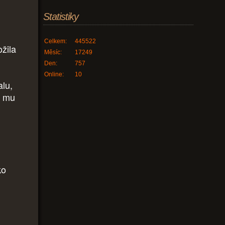
Statistiky
Celkem:
445522
ožila
Měsíc:
17249
Den:
757
Online:
10
alu,
é mu
ko