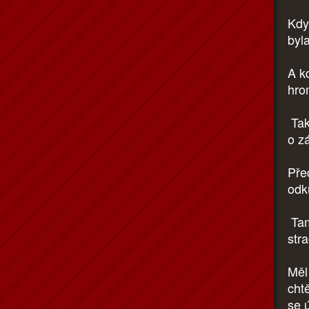
Kdy
byl
A k
hro
Tak
o z
Pře
odk
Tam
str
Měl 
chtě
se 