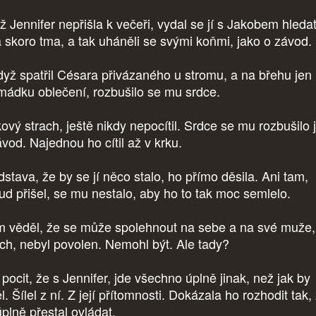
ž Jennifer nepřišla k večeři, vydal se jí s Jakobem hledat
a skoro tma, a tak uháněli se svými koňmi, jako o závod.
dyž spatřil Césara přivázaného u stromu, a na břehu jen
mádku oblečení, rozbušilo se mu srdce.
ový strach, ještě nikdy nepocítil. Srdce se mu rozbušilo 
ávod. Najednou ho cítil až v krku.
dstava, že by se jí něco stalo, ho přímo děsila. Ani tam,
ud přišel, se mu nestalo, aby ho to tak moc semlelo.
 věděl, že se může spolehnout na sebe a na své muže,
ach, nebyl povolen. Nemohl být. Ale tady?
pocit, že s Jennifer, jde všechno úplně jinak, než jak by
l. Šílel z ní. Z její přítomnosti. Dokázala ho rozhodit tak,
úplně přestal ovládat.