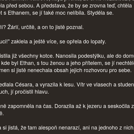
ěla před sebou. A představa, že by se zrovna teď, chtěla
ět s Ethanem, se jí také moc nelíbila. Styděla se.
í? Žárlí, určitě, a on to jistě poznal.
ci!" zaklela a ještě více, se opřela do lopaty.
istila již všechny kotce. Nanosila podestýlku, ale do dom
 kde byl Ethan, s tou ženou a jeho přítelem, se jí nechtěl
men si jistě nenechala obsah jejich rozhovoru pro sebe.
dlala Césara, a vyrazila k lesu. Vítr ve vlasech a stude
ch, jí pročistil hlavu.
ně zapomněla na čas. Dorazila až k jezeru a seskočila z
ě.
a si jistá, že tam alespoň nenarazí, ani na jednoho z nic