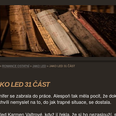
»
ROMANCE OSTATNÍ
»
JAKO LED
»
JAKO LED 31 ČÁST
KO LED 31 ČÁST
nifer se zabrala do práce. Alespoň tak měla pocit, že do
chvíli nemyslet na to, do jak trapné situace, se dostala.
led Karmen Valtrové, když jí řekla, že si ho nezaslouží, s