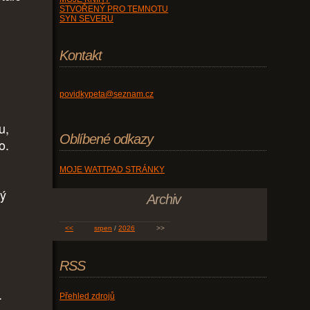
STVOŘENÝ PRO TEMNOTU
SYN SEVERU
Kontakt
povidkypeta@seznam.cz
u,
Oblíbené odkazy
o.
MOJE WATTPAD STRÁNKY
ný
Archiv
<<
srpen
/
2026
>>
RSS
h.
Přehled zdrojů