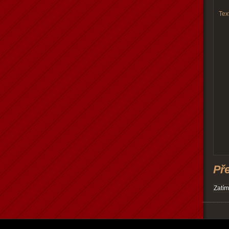
Text
Př
Zatím