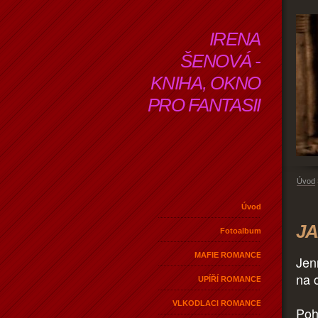
IRENA
ŠENOVÁ -
KNIHA, OKNO
PRO FANTASII
Úvod
Úvod
JA
Fotoalbum
MAFIE ROMANCE
Jen
na 
UPÍŘÍ ROMANCE
VLKODLACI ROMANCE
Poh