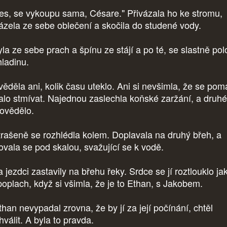
es, se vykoupu sama, Césare." Přivázala ho ke stromu,
ázela ze sebe oblečení a skočila do studené vody.
la ze sebe prach a špínu ze stájí a po té, se slastně pol
hladinu.
ěděla ani, kolik času uteklo. Ani si nevšimla, že se pom
alo stmívat. Najednou zaslechla koňské zaržání, a druh
ovědělo.
rašeně se rozhlédla kolem. Doplavala na druhý břeh, a
ovala se pod skalou, svažující se k vodě.
 jezdci zastavily na břehu řeky. Srdce se jí roztlouklo ja
poplach, když si všimla, že je to Ethan, s Jakobem.
than nevypadal zrovna, že by jí za její počínání, chtěl
hválit. A byla to pravda.