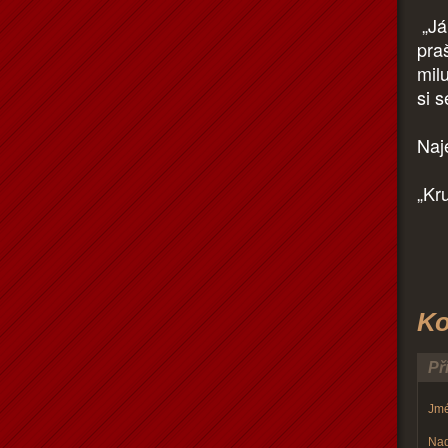
„Já
pra
milu
si 
Naj
„Kru
Ko
Př
Jmé
Nad