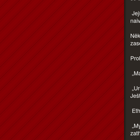
Jej
nai
Někd
zas
Proh
„Má
„Ur
Ješ
Eth
„My
zat