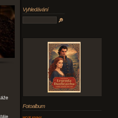
Vyhledávání
káže
Fotoalbum
tále
MOJE KNIHY