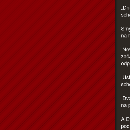
„Dn
sch
Smy
na 
Nev
zač
odp
Ust
sch
Dva
na 
A E
poc