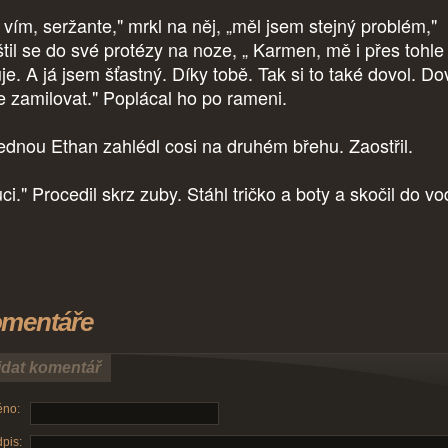
 vím, seržante," mrkl na něj, „měl jsem stejný problém,"
štil se do své protézy na noze, „ Karmen, mě i přes tohle
je. A já jsem šťastný. Díky tobě. Tak si to také dovol. Do
se zamilovat." Poplácal ho po rameni.
ednou Ethan zahlédl cosi na druhém břehu. Zaostřil.
ci." Procedil skrz zuby. Stáhl tričko a boty a skočil do v
mentáře
idat komentář
no:
pis: