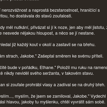
í nerozvážnost a naprostá bezstarostnost, hraničící s
vitou, ho dostávala do stavů zoufalosti.
y měl nutkání, přivázat si jí k noze, jen aby měl jistotu,
e nesvede nějakou hloupost, a něco se jí nestane.
ledal již každý kout v okolí a zastavil se na břehu.
m strach, Jakobe." Zašeptal směrem ke svému příteli.
čitě bude v pořádku, Ethane." Položil mu ruku na ramen
tě nikdy neviděl svého seržanta, v takovém stavu.
an si zoufale prohrábl vlasy a zadíval se na druhý břeh.
slím..., myslím, že jsem se zamiloval, Jakobe." Vydechl
řásl hlavou, jakoby tu myšlenku, chtěl vyvrátit sám sobě.