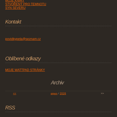
MOJE KNIHY
STVOŘENÝ PRO TEMNOTU
SYN SEVERU
Kontakt
povidkypeta@seznam.cz
Oblíbené odkazy
MOJE WATTPAD STRÁNKY
Archiv
<<
srpen
/
2026
>>
RSS