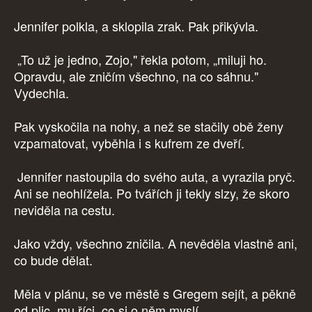
Jennifer polkla, a sklopila zrak. Pak přikývla.
„To už je jedno, Zojo," řekla potom, „miluji ho.
Opravdu, ale zničím všechno, na co sáhnu."
Vydechla.
Pak vyskočila na nohy, a než se stačily obě ženy
vzpamatovat, vyběhla i s kufrem ze dveří.
Jennifer nastoupila do svého auta, a vyrazila pryč.
Ani se neohlížela. Po tvářích ji tekly slzy, že skoro
neviděla na cestu.
Jako vždy, všechno zničila. A nevěděla vlastně ani,
co bude dělat.
Měla v plánu, se ve městě s Gregem sejít, a pěkně
od plic, mu říci, co si o něm myslí.