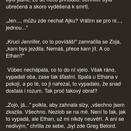
ubrečená a skoro vyděšená k smrti.
„Jen..., můžu zde nechat Ajku? Vrátím se pro ni...,
jednou..."
„Kruci Jennifer, co to povídáš!" zamračila se Zoja,
„kam bys jezdila. Nemáš, přece kam jít. A co
Ethan?"
Vůbec nechápala, co to do ní vjelo. Však ráno,
vypadali oba, zase tak šťastní. Spala u Ethana v
pokoji, a po té, co ji nařezal, to vypadalo, že snad
dostala i rozum. Tak proč takový obrat?
„Zojo, já..." polkla, aby zahnala slzy, „všechno jsem
zkazila. Všechno. Nezlob se na mě. Není to tak, jak
to vypadá, ale Ethan, už mi nikdy neuvěří. A ani se
nedivým," chrlila ze sebe, „byl zde Greg Belord.