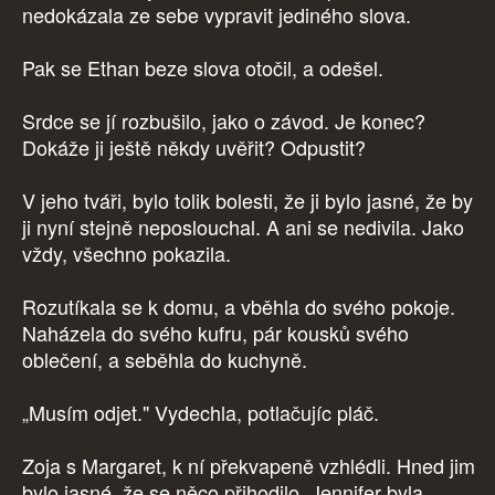
nedokázala ze sebe vypravit jediného slova.
Pak se Ethan beze slova otočil, a odešel.
Srdce se jí rozbušilo, jako o závod. Je konec?
Dokáže ji ještě někdy uvěřit? Odpustit?
V jeho tváři, bylo tolik bolesti, že ji bylo jasné, že by
ji nyní stejně neposlouchal. A ani se nedivila. Jako
vždy, všechno pokazila.
Rozutíkala se k domu, a vběhla do svého pokoje.
Naházela do svého kufru, pár kousků svého
oblečení, a seběhla do kuchyně.
„Musím odjet." Vydechla, potlačujíc pláč.
Zoja s Margaret, k ní překvapeně vzhlédli. Hned jim
bylo jasné, že se něco přihodilo. Jennifer byla