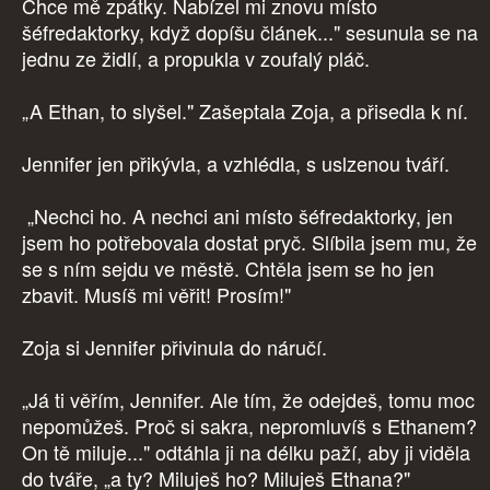
Chce mě zpátky. Nabízel mi znovu místo
šéfredaktorky, když dopíšu článek..." sesunula se na
jednu ze židlí, a propukla v zoufalý pláč.
„A Ethan, to slyšel." Zašeptala Zoja, a přisedla k ní.
Jennifer jen přikývla, a vzhlédla, s uslzenou tváří.
„Nechci ho. A nechci ani místo šéfredaktorky, jen
jsem ho potřebovala dostat pryč. Slíbila jsem mu, že
se s ním sejdu ve městě. Chtěla jsem se ho jen
zbavit. Musíš mi věřit! Prosím!"
Zoja si Jennifer přivinula do náručí.
„Já ti věřím, Jennifer. Ale tím, že odejdeš, tomu moc
nepomůžeš. Proč si sakra, nepromluvíš s Ethanem?
On tě miluje..." odtáhla ji na délku paží, aby ji viděla
do tváře, „a ty? Miluješ ho? Miluješ Ethana?"