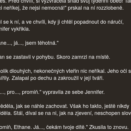
seš. Před chvílí, si vyzvracela snad svůj týdenní oběd! Ta
ci neříkej, že nejsi nemocná!" prskal na ní rozzlobeně.
 se k ní, a ve chvíli, kdy ji chtěl popadnout do náručí,
ifer vykřikla.
ne..., já..., jsem těhotná."
an se zastavil v pohybu. Skoro zamrzl na místě.
olik dlouhých, nekonečných vteřin nic neříkal. Jeho oči 
ířily. Zalapal po dechu a zakroužil v její tváři.
.., pro..., promiň." vypravila ze sebe Jennifer.
ěděla, jak se náhle zachovat. Však ho takto, ještě nikdy
děla. Stál, díval se na ni, jak na zjevení, neschopen slov
omiň, Ethane. Já..., čekám tvoje dítě." Zkusila to znovu.