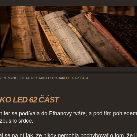
»
ROMANCE OSTATNÍ
»
JAKO LED
»
JAKO LED 62 ČÁST
KO LED 62 ČÁST
nifer se podívala do Ethanovy tváře, a pod tím pohledem
ozbušilo srdce.
al se na ní tak, že nikdy nemohla pochybovat o tom, že ji