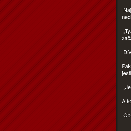
Naj
ned
„Ty.
zača
Dív
Pak 
jes
„Je
A k
Obej