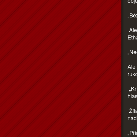
obje
„Bě
Ale
Etha
„Ne
Ale 
ruko
„Kr
hla
Žíl
nad
„Př