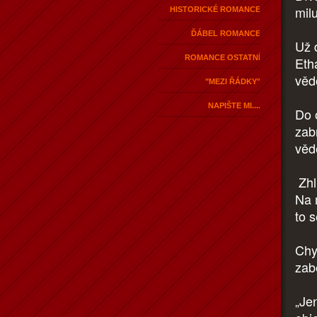
mil
HISTORICKÉ ROMANCE
ĎÁBEL ROMANCE
Už 
ROMANCE OSTATNÍ
Etha
věd
"MEZI ŘÁDKY"
NAPIŠTE MI....
Do 
zabr
vědě
Zhl
Na 
to 
Chy
zab
„Je