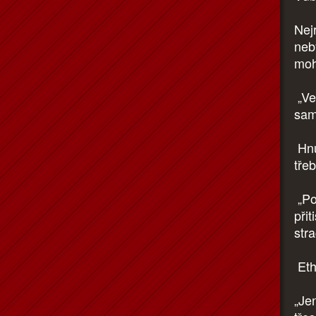
Nejr
neby
moh
„Ve
sam
Hnu
třeb
„Po
při
stra
Eth
„Jen