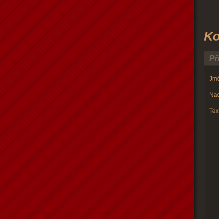
Ko
Př
Jmé
Nad
Text