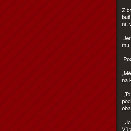
Z b
buš
ní, 
Jenn
mu p
Pod
„Mě
na 
„To
pod
oba
„Jo!
Vůb