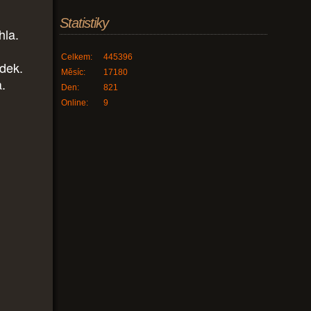
Statistiky
hla.
Celkem:
445396
udek.
Měsíc:
17180
a.
Den:
821
Online:
9