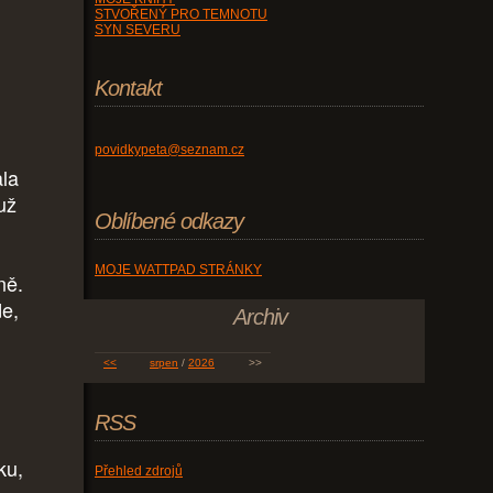
STVOŘENÝ PRO TEMNOTU
SYN SEVERU
Kontakt
povidkypeta@seznam.cz
ala
už
Oblíbené odkazy
MOJE WATTPAD STRÁNKY
ně.
de,
Archiv
<<
srpen
/
2026
>>
RSS
ku,
Přehled zdrojů