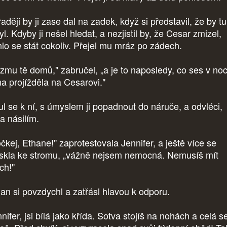
aději by ji zase dal na zadek, když si představil, že by tu
l. Kdyby ji nešel hledat, a nezjistil by, že Cesar zmizel,
lo se stát cokoliv. Přejel mu mráz po zádech.
zmu tě domů," zabručel, „a je to naposledy, co ses v noc
a projížděla na Cesarovi."
l se k ní, s úmyslem ji popadnout do náruče, a odvléci,
a násilím.
čkej, Ethane!" zaprotestovala Jennifer, a ještě více se
tiskla ke stromu, „vážně nejsem nemocná. Nemusíš mít
ch!"
an si povzdychl a zatřásl hlavou k odporu.
nifer, jsi bílá jako křída. Sotva stojíš na nohách a celá s