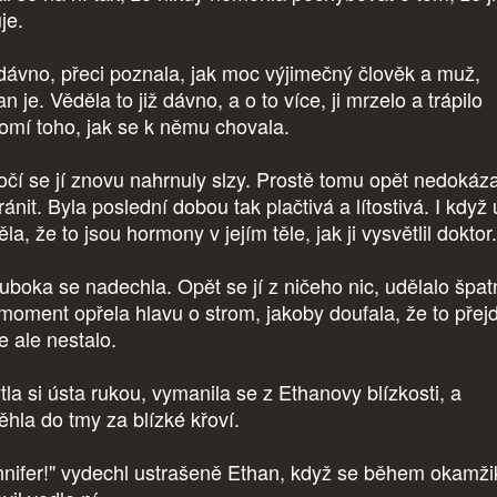
uje.
dávno, přeci poznala, jak moc výjimečný člověk a muž,
n je. Věděla to již dávno, a o to více, ji mrzelo a trápilo
omí toho, jak se k němu chovala.
očí se jí znovu nahrnuly slzy. Prostě tomu opět nedokáz
ánit. Byla poslední dobou tak plačtivá a lítostivá. I když 
la, že to jsou hormony v jejím těle, jak ji vysvětlil doktor.
uboka se nadechla. Opět se jí z ničeho nic, udělalo špat
moment opřela hlavu o strom, jakoby doufala, že to přej
se ale nestalo.
tla si ústa rukou, vymanila se z Ethanovy blízkosti, a
ěhla do tmy za blízké křoví.
nnifer!" vydechl ustrašeně Ethan, když se během okamži