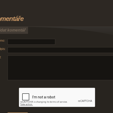
mentáře
idat komentář
no:
pis:
: