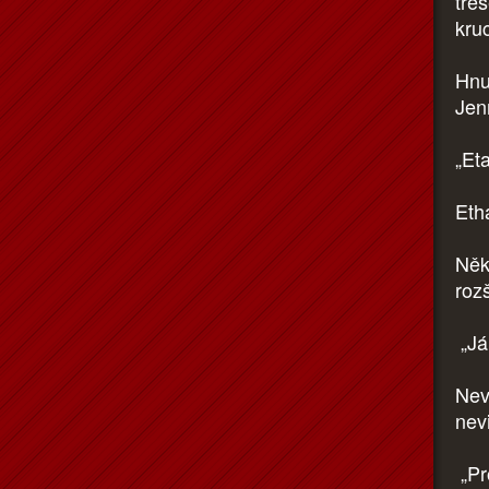
tře
kru
Hnul
Jenn
„Eta
Eth
Něk
rozš
„Já.
Nev
nevi
„Pr