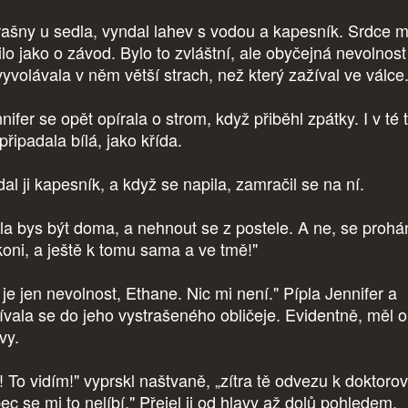
rašny u sedla, vyndal lahev s vodou a kapesník. Srdce 
ilo jako o závod. Bylo to zvláštní, ale obyčejná nevolnost
vyvolávala v něm větší strach, než který zažíval ve válce
ifer se opět opírala o strom, když přiběhl zpátky. I v té 
řipadala bílá, jako křída.
al ji kapesník, a když se napila, zamračil se na ní.
la bys být doma, a nehnout se z postele. A ne, se prohá
koni, a ještě k tomu sama a ve tmě!"
 je jen nevolnost, Ethane. Nic mi není." Pípla Jennifer a
ívala se do jeho vystrašeného obličeje. Evidentně, měl o
vy.
 To vidím!" vyprskl naštvaně, „zítra tě odvezu k doktorov
ec se mi to nelíbí." Přejel ji od hlavy až dolů pohledem.