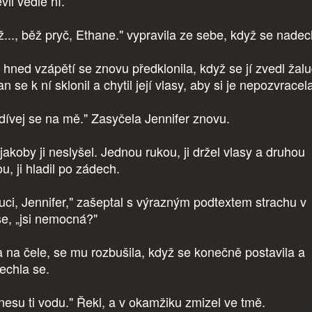
vil vedle ní.
ž..., běž pryč, Ethane." vypravila ze sebe, když se nadec
 hned vzápětí se znovu předklonila, když se jí zvedl žal
n se k ní sklonil a chytil její vlasy, aby si je nepozvracel
dívej se na mě." Zasyčela Jennifer znovu.
jakoby ji neslyšel. Jednou rukou, ji držel vlasy a druhou
u, ji hladil po zádech.
uci, Jennifer," zašeptal s výrazným podtextem strachu v
se, „jsi nemocná?"
a na čele, se mu rozbušila, když se konečně postavila a
echla se.
inesu ti vodu." Řekl, a v okamžiku zmizel ve tmě.