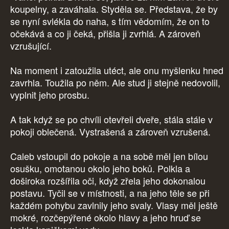
koupelny, a zaváhala. Styděla se. Představa, že by
se nyní svlékla do naha, s tím vědomím, že on to
očekává a co ji čeká, přišla ji zvrhlá. A zároveň
vzrušující.
Na moment i zatoužila utéct, ale onu myšlenku hned
zavrhla. Toužila po něm. Ale stud ji stejně nedovolil,
vyplnit jeho prosbu.
A tak když se po chvíli otevřeli dveře, stála stále v
pokoji oblečená. Vystrašená a zároveň vzrušená.
Caleb vstoupil do pokoje a na sobě měl jen bílou
osušku, omotanou okolo jeho boků. Polkla a
doširoka rozšířila oči, když zřela jeho dokonalou
postavu. Tyčil se v místnosti, a na jeho těle se při
každém pohybu zavlnily jeho svaly. Vlasy měl ještě
mokré, rozčepýřené okolo hlavy a jeho hruď se