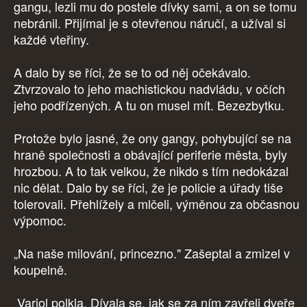
gangu, lezli mu do postele dívky sami, a on se tomu
nebránil. Přijímal je s otevřenou náručí, a užíval si
každé vteřiny.
A dalo by se říci, že se to od něj očekávalo.
Ztvrzovalo to jeho machistickou nadvládu, v očích
jeho podřízených. A tu on musel mít. Bezezbytku.
Protože bylo jasné, že ony gangy, pohybující se na
hraně společnosti a obávající periferie města, byly
hrozbou. A to tak velkou, že nikdo s tím nedokázal
nic dělat. Dalo by se říci, že je policie a úřady tiše
tolerovali. Přehlížely a mlčeli, výměnou za občasnou
výpomoc.
„Na naše milování, princezno." Zašeptal a zmizel v
koupelně.
Variol polkla. Dívala se, jak se za ním zavřeli dveře