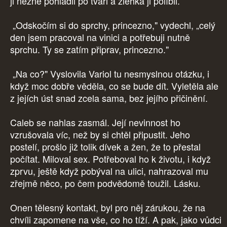
ji něžně pohladil po tváři a zlehka ji políbil.
„Odskočím si do sprchy, princezno," vydechl, „celý
den jsem pracoval na vinici a potřebuji nutně
sprchu. Ty se zatím připrav, princezno."
„Na co?" Vyslovila Variol tu nesmyslnou otázku, i
když moc dobře věděla, co se bude dít. Vyletěla ale
z jejích úst snad zcela sama, bez jejího přičinění.
Caleb se nahlas zasmál. Její nevinnost ho
vzrušovala víc, než by si chtěl připustit. Jeho
postelí, prošlo již tolik dívek a žen, že to přestal
počítat. Miloval sex. Potřeboval ho k životu, i když
zprvu, ještě když pobýval na ulici, nahrazoval mu
zřejmě něco, po čem podvědomě toužil. Lásku.
Onen tělesný kontakt, byl pro něj zárukou, že na
chvíli zapomene na vše, co ho tíží. A pak, jako vůdci