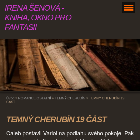
IRENA ŠENOVÁ -
KNIHA, OKNO PRO
FANTASII
Úvod
»
ROMANCE OSTATNÍ
»
TEMNÝ CHERUBÍN
»
TEMNÝ CHERUBÍN 19
ČÁST
TEMNÝ CHERUBÍN 19 ČÁST
Caleb postavil Variol na podlahu svého pokoje. Pak