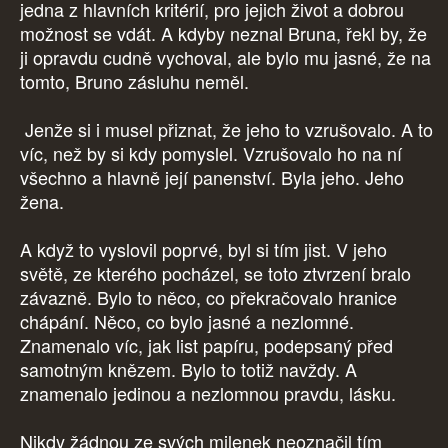
jedna z hlavních kritérií, pro jejich život a dobrou
možnost se vdát. A kdyby neznal Bruna, řekl by, že
ji opravdu cudně vychoval, ale bylo mu jasné, že na
tomto, Bruno zásluhu neměl.
Jenže si i musel přiznat, že jeho to vzrušovalo. A to
víc, než by si kdy pomyslel. Vzrušovalo ho na ní
všechno a hlavně její panenství. Byla jeho. Jeho
žena.
A když to vyslovil poprvé, byl si tím jist. V jeho
světě, ze kterého pocházel, se toto ztvrzení bralo
závazně. Bylo to něco, co překračovalo hranice
chápání. Něco, co bylo jasné a nezlomné.
Znamenalo víc, jak list papíru, podepsaný před
samotným knězem. Bylo to totiž navždy. A
znamenalo jedinou a nezlomnou pravdu, lásku.
Nikdy žádnou ze svých milenek neoznačil tím