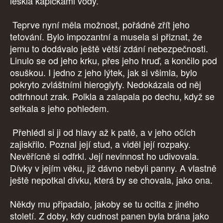
leskla kapičkami vody.
Teprve nyní měla možnost, pořádně zřít jeho
tetování. Bylo impozantní a musela si přiznat, že
jemu to dodávalo ještě větší zdání nebezpečnosti.
Linulo se od jeho krku, přes jeho hruď, a končilo pod
osuškou. I jedno z jeho lýtek, jak si všimla, bylo
pokryto zvláštními hieroglyfy. Nedokázala od něj
odtrhnout zrak. Polkla a zalapala po dechu, když se
setkala s jeho pohledem.
Přehlédl si ji od hlavy až k patě, a v jeho očích
zajiskřilo. Poznal její stud, a viděl její rozpaky.
Nevěřícně si odfrkl. Její nevinnost ho udivovala.
Dívky v jejím věku, již dávno nebyli panny. A vlastně
ještě nepotkal dívku, která by se chovala, jako ona.
Někdy mu připadalo, jakoby se tu ocitla z jiného
století. Z doby, kdy cudnost panen byla brána jako