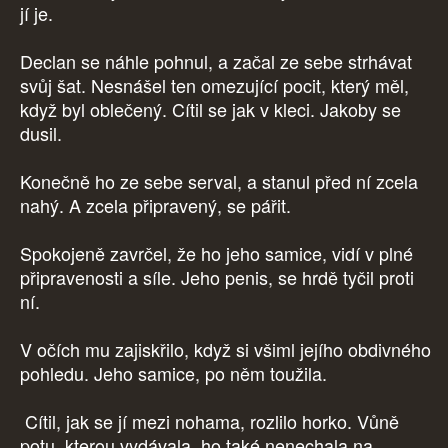
jí je.
Declan se náhle pohnul, a začal ze sebe strhávat
svůj šat. Nesnášel ten omezující pocit, který měl,
když byl oblečený. Cítil se jak v kleci. Jakoby se
dusil.
Konečně ho ze sebe serval, a stanul před ní zcela
nahý. A zcela připravený, se pářit.
Spokojeně zavrčel, že ho jeho samice, vidí v plné
připravenosti a síle. Jeho penis, se hrdě tyčil proti
ní.
V očích mu zajiskřilo, když si všiml jejího obdivného
pohledu. Jeho samice, po něm toužila.
Cítil, jak se jí mezi nohama, rozlilo horko. Vůně
potu, kterou vydávala, ho také nenechala na