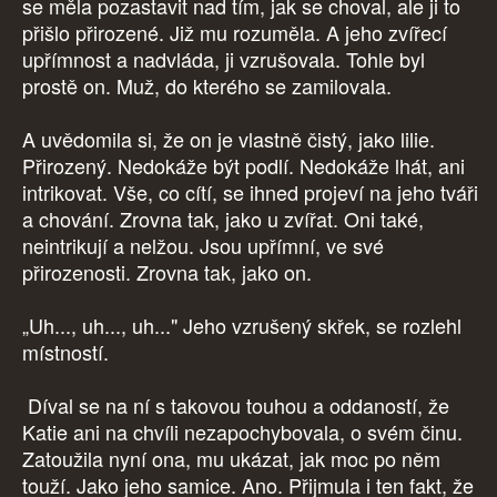
se měla pozastavit nad tím, jak se choval, ale ji to
přišlo přirozené. Již mu rozuměla. A jeho zvířecí
upřímnost a nadvláda, ji vzrušovala. Tohle byl
prostě on. Muž, do kterého se zamilovala.
A uvědomila si, že on je vlastně čistý, jako lilie.
Přirozený. Nedokáže být podlí. Nedokáže lhát, ani
intrikovat. Vše, co cítí, se ihned projeví na jeho tváři
a chování. Zrovna tak, jako u zvířat. Oni také,
neintrikují a nelžou. Jsou upřímní, ve své
přirozenosti. Zrovna tak, jako on.
„Uh..., uh..., uh..." Jeho vzrušený skřek, se rozlehl
místností.
Díval se na ní s takovou touhou a oddaností, že
Katie ani na chvíli nezapochybovala, o svém činu.
Zatoužila nyní ona, mu ukázat, jak moc po něm
touží. Jako jeho samice. Ano. Přijmula i ten fakt, že