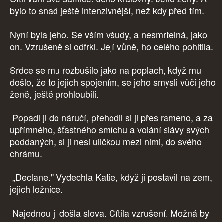
bylo to snad ještě intenzivnější, než kdy před tím.
Nyní byla jeho. Se vším všudy, a nesmrtelná, jako
on. Vzrušeně si odfrkl. Její vůně, ho celého pohltila.
Srdce se mu rozbušilo jako na poplach, když mu
došlo, že to jejich spojením, se jeho smysli vůči jeho
ženě, ještě prohloubili.
Popadl ji do náručí, přehodil si ji přes rameno, a za
upřímného, šťastného smíchu a volání slávy svých
poddaných, si ji nesl uličkou mezi nimi, do svého
chrámu.
„Declane." Vydechla Katie, když ji postavil na zem,
jejich ložnice.
Najednou ji došla slova. Cítila vzrušení. Možná by