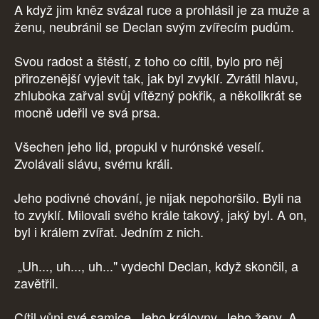
A když jim kněz svázal ruce a prohlásil je za muže a
ženu, neubránil se Declan svým zvířecím pudům.
Svou radost a štěstí, z toho co cítil, bylo pro něj
přirozenější vyjevit tak, jak byl zvyklí. Zvrátil hlavu,
zhluboka zařval svůj vítězný pokřik, a několikrát se
mocně udeřil ve svá prsa.
Všechen jeho lid, propukl v hurónské veselí.
Zvolávali slávu, svému králi.
Jeho podivné chování, je nijak nepohoršilo. Byli na
to zvyklí. Milovali svého krále takový, jaký byl. A on,
byl i králem zvířat. Jedním z nich.
„Uh..., uh..., uh..." vydechl Declan, když skončil, a
zavětřil.
Cítil vůni své samice. Jeho královny. Jeho ženy. A