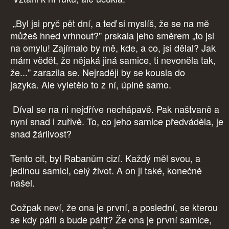
„Byl jsi pryč pět dní, a teď si myslíš, že se na mě
můžeš hned vrhnout?" prskala jeho směrem „to jsi
na omylu! Zajímalo by mě, kde, a co, jsi dělal? Jak
mám vědět, že nějaká jiná samice, ti nevoněla tak,
že..." zarazila se. Nejraději by se kousla do
jazyka. Ale vyletělo to z ní, úplně samo.
Díval se na ni nejdříve nechápavě. Pak naštvaně a
nyní snad i zuřivě. To, co jeho samice předváděla, je
snad žárlivost?
Tento cit, byl Rabanům cizí. Každý měl svou, a
jedinou samici, celý život. A on ji také, konečně
našel.
Cožpak neví, že ona je první, a poslední, se kterou
se kdy pářil a bude pářit? Že ona je první samice,