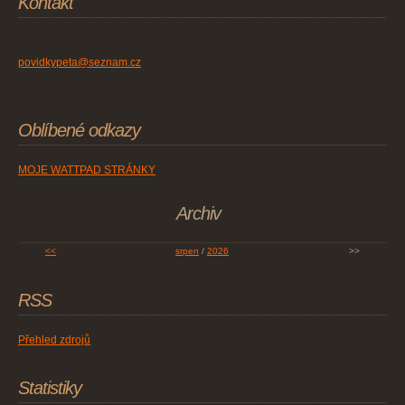
Kontakt
povidkypeta@seznam.cz
Oblíbené odkazy
MOJE WATTPAD STRÁNKY
Archiv
<<
srpen
/
2026
>>
RSS
Přehled zdrojů
Statistiky