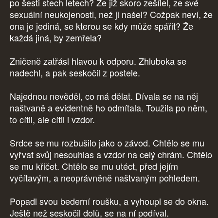
po šesti stech letech? Že již skoro zešílel, ze své
sexuální neukojenosti, než ji našel? Cožpak neví, že
ona je jediná, se kterou se kdy může spářit? Že
každá jiná, by zemřela?
Zničeně zatřásl hlavou k odporu. Zhluboka se
nadechl, a pak seskočil z postele.
Najednou nevěděl, co má dělat. Dívala se na něj
naštvaně a evidentně ho odmítala. Toužila po něm,
to cítil, ale cítil i vzdor.
Srdce se mu rozbušilo jako o závod. Chtělo se mu
vyřvat svůj nesouhlas a vzdor na celý chrám. Chtělo
se mu křičet. Chtělo se mu utéct, před jejím
vyčítavým, a neoprávněně naštvaným pohledem.
Popadl svou bederní roušku, a vyhoupl se do okna.
Ještě než seskočil dolů, se na ní podíval.