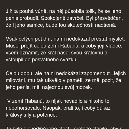
Již ta pouhá vůně, na něj působila tolik, že se jeho
penis probudil. Spokojeně zavrčel. Byl přesvědčen,
že i jeho samice, bude tou skutečností nadšená.
Však celých pět dní, na ni nedokázal přestat myslet.
Musel projít celou zemi Rabanů, a coby její vládce,
všem oznámit, že král našel svou královnu a
vstoupil do posvátného svazku.
Celou dobu, ale na ni nedokázal zapomenout. Jejich
milování, mu tak utkvělo v paměti, že měl pocit, že
jeho penis, měl najednou svůj mozek.
V zemi Rabanů, to nijak nevadilo a nikoho to
nepohoršovalo. Naopak, brali to, i coby důkaz
královy síly a potence.
To bylo ale jediné jeho štěstí, protože stačilo, aby si