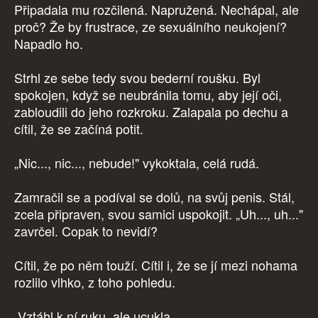
Připadala mu rozčilená. Napružená. Nechápal, ale
proč? Že by frustrace, ze sexuálního neukojení?
Napadlo ho.
Strhl ze sebe tedy svou bederní roušku. Byl
spokojen, když se neubránila tomu, aby její oči,
zabloudili do jeho rozkroku. Zalapala po dechu a
cítil, že se začíná potit.
„Nic..., nic..., nebude!" vykoktala, celá rudá.
Zamračil se a podíval se dolů, na svůj penis. Stál,
zcela připraven, svou samici uspokojit. „Uh..., uh..."
zavrčel. Copak to nevidí?
Cítil, že po něm touží. Cítil i, že se jí mezi nohama
rozlilo vlhko, z toho pohledu.
Vztáhl k ní ruku, ale ucukla.