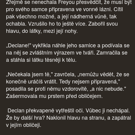
Zřejmě se nenechala Freyou přesvědčit, že musí být
pro svého samce připravena ve vonné lázni. Cítil
pak všechno možné, a její nádherná vůně, tak
ochabla. Vzrušilo ho to ještě více. Zabořil svou
hlavu, do látky, mezi její nohy.
„Declane!" vykřikla náhle jeho samice a podívala se
na něj se zvláštním výrazem ve tváři. Zamračila se
a stáhla si látku těsněji k tělu.
„Nečekala jsem tě," zavrčela, „nemůžu vědět, že se
konečně uráčíš vrátit. Tedy nejsem připravená,"
posadila se proti němu vzdorovitě, „a nic nebude."
Zašermovala mu prstem před obličejem.
Declan překvapeně vytřeštil oči. Vůbec ji nechápal.
Že by další hra? Naklonil hlavu na stranu, a zapátral
v jejím obličeji.