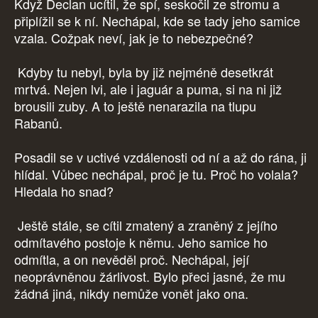
Když Declan ucítil, že spí, seskočil ze stromu a
připlížil se k ní. Nechápal, kde se tady jeho samice
vzala. Cožpak neví, jak je to nebezpečné?
Kdyby tu nebyl, byla by již nejméně desetkrát
mrtvá. Nejen lvi, ale i jaguár a puma, si na ni již
brousili zuby. A to ještě nenarazila na tlupu
Rabanů.
Posadil se v uctivé vzdálenosti od ní a až do rána, ji
hlídal. Vůbec nechápal, proč je tu. Proč ho volala?
Hledala ho snad?
Ještě stále, se cítil zmatený a zraněný z jejího
odmítavého postoje k němu. Jeho samice ho
odmítla, a on nevěděl proč. Nechápal, její
neoprávněnou žárlivost. Bylo přeci jasné, že mu
žádná jiná, nikdy nemůže vonět jako ona.