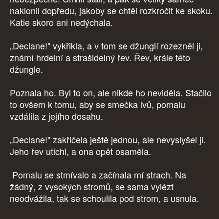
naklonil dopředu, jakoby se chtěl rozkročit ke skoku.
Katie skoro ani nedýchala.
„Declane!" vykřikla, a v tom se džunglí rozezněl ji,
známí hrdelní a strašidelný řev. Řev, krále této
džungle.
Poznala ho. Byl to on, ale nikde ho neviděla. Stačilo
to ovšem k tomu, aby se smečka lvů, pomalu
vzdálila z jejího dosahu.
„Declane!" zakřičela ještě jednou, ale nevyslyšel ji.
Jeho řev utichl, a ona opět osaměla.
Pomalu se stmívalo a začínala mí strach. Na
žádný, z vysokých stromů, se sama vylézt
neodvážila, tak se schoulila pod strom, a usnula.