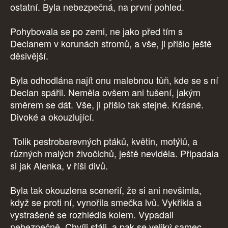
ostatní. Byla nebezpečná, na první pohled.
Pohybovala se po zemi, ne jako před tím s
Declanem v korunách stromů, a vše, ji přišlo ještě
děsivější.
Byla odhodlána najít onu malebnou tůň, kde se s ní
Declan spářil. Neměla ovšem ani tušení, jakým
směrem se dát. Vše, ji přišlo tak stejné. Krásné.
Divoké a okouzlující.
Tolik pestrobarevných ptáků, květin, motýlů, a
různých malých živočichů, ještě neviděla. Připadala
si jak Alenka, v říši divů.
Byla tak okouzlena scenerií, že si ani nevšimla,
když se proti ní, vynořila smečka lvů. Vykřikla a
vystrašeně se rozhlédla kolem. Vypadali
nebezpečně. Chvíli stáli, a pak se veliký samec