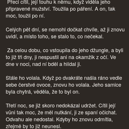
Přeci cítil, její touhu k němu, když viděla jeho
připravené mužství. Toužila po páření. A on, tak
moc, toužil po ní.
Celých pět dní, se nemohl dočkat chvíle, až ji znovu
uvidí, a místo toho, se stalo to, co nečekal.
Za celou dobu, co vstoupila do jeho džungle, a byli
to již tři dny, ji nespustil ani na okamžik z očí. Ve
dne v noci, nad ní bděl a hlídal ji.
Stále ho volala. Když po dvakráte našla ráno vedle
sebe čerstvé ovoce, znovu ho volala. Jeho samice
byla chytrá, věděla, že to byl on.
Třetí noc, se již skoro nedokázal udržet. Cítil její
vůni tak moc, že měl nutkání, ji ze spaní očichat.
Odvahu ale nedostal. Kdyby ho znovu odmítla,
zřejmě by to již neunesl.