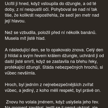
Ucítil ji hned, když vstoupila do džungle, a od té
doby, z ní nespustil oči. Pohyboval se nad ní tak
tiše, že kolikrát nepostřehla, že sedí jen metr nad
její hlavou.
Než se vzbudila, položil před ní několik banánů.
Musela mít jistě hlad.
A následující den, se to opakovalo znova. Celý den
ji hlídal a svým řevem králem džungle, uchránil ji od
další jisté smrti, když se zastavila na břehu řeky,
protékající džunglí. Stáda nebezpečných hrochů, si
vůbec nevšimla.
Hroch, byl jedním z nejnebezpečnějších zvířat
vůbec, a jediný, z koho měli respekt, byl právě on.
Znovu ho volala jménem, když uslyšela jeho řev.
Na moment zaváhal, jestli se ji nemá ukázat, ale