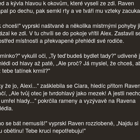
ed a kývla hlavou k okovům, které vyseli ze zdi. Raven
apal po dechu, pak semkl rty a ve tváři mu vzteky zacuka
k chceš!" vyprskl naštvaně a několika mistrnými pohyby j
ázal ke zdi. V tu chvíli se do pokoje vřítil Alex. Zastavil s
ostřed místnosti a překvapeně přehlédl své rodiče.
minko?" vykulil oči, „Ty teď budeš bydlet tady?" udiveně j
hlédl od hlavy až patě, „Ale proč? Já myslel, že chceš, a
 tebe tatínek krmil?"
y že jo, Alexi..." zašklebila se Ciara, hledíc přitom Rave
čí, „Ale tvůj otec je tvrdohlavý jako mezek! A jestli nechc
 umřel hlady..." pokrčila rameny a vyzývavě na Ravena
lédla.
ho se bát nemusíš!" vyprskl Raven rozzlobeně, „Najdu si
ou obětinu! Tebe kruci nepotřebuju!"