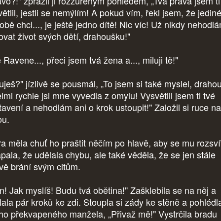
ávo?!" zpražil ji rozzuřeným pohledem, „Tvá práva jsem ti
ětlil, jestli se nemýlím! A pokud vím, řekl jsem, že jediné
obě chci..., je ještě jedno dítě! Nic víc! Už nikdy nehodl
kovat život svých dětí, drahoušku!"
 Ravene..., přeci jsem tvá žena a..., miluji tě!"
luješ?" jízlivě se pousmál, „To jsem si také myslel, draho
lmi rychle jsi mne vyvedla z omylu! Vysvětlil jsem ti tvé
tavení a nehodlám ani o krok ustoupit!" Založil si ruce na
ou.
ra měla chuť ho praštit něčím po hlavě, aby se mu rozsvít
pala, že udělala chybu, ale také věděla, že se jen stále
ivě brání svým citům.
jn! Jak myslíš! Budu tvá obětina!" Zašklebila se na něj a
lala pár kroků ke zdi. Stoupla si zády ke stěně a pohlédl
ho překvapeného manžela, „Přivaž mě!" Vystrčila bradu