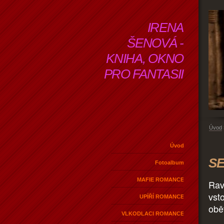
IRENA
ŠENOVÁ -
KNIHA, OKNO
PRO FANTASII
Úvod
Úvod
SE
Fotoalbum
MAFIE ROMANCE
Rav
vst
UPÍŘÍ ROMANCE
obě
VLKODLACI ROMANCE