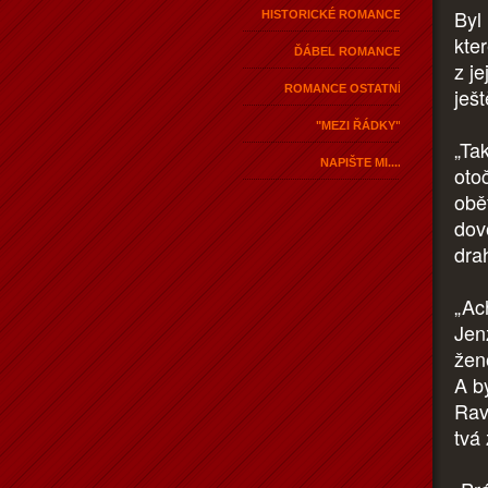
Byl
HISTORICKÉ ROMANCE
kter
ĎÁBEL ROMANCE
z je
ROMANCE OSTATNÍ
ješt
"MEZI ŘÁDKY"
„Ta
NAPIŠTE MI....
oto
obět
dovo
dra
„Ach
Jen
žen
A by
Rav
tvá