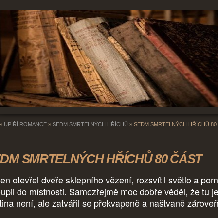
»
UPÍŘÍ ROMANCE
»
SEDM SMRTELNÝCH HŘÍCHŮ
»
SEDM SMRTELNÝCH HŘÍCHŮ 80
DM SMRTELNÝCH HŘÍCHŮ 80 ČÁST
en otevřel dveře sklepního vězení, rozsvítil světlo a po
oupil do místnosti. Samozřejmě moc dobře věděl, že tu j
tina není, ale zatvářil se překvapeně a naštvaně zároveň