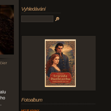
Vyhledávání
 ČÁST
malu
eho
Fotoalbum
.
MOJE KNIHY