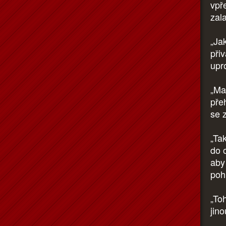
vpř
zal
„Ja
přiv
upr
„Ma
pře
se z
„Tak
do o
aby
poh
„To
jin