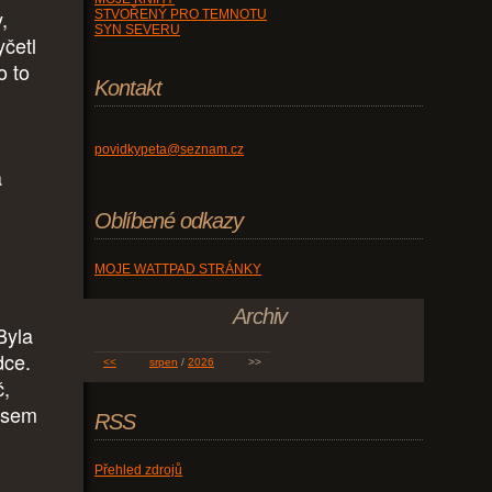
,
STVOŘENÝ PRO TEMNOTU
SYN SEVERU
yčetl
o to
Kontakt
povidkypeta@seznam.cz
á
Oblíbené odkazy
MOJE WATTPAD STRÁNKY
.
Archiv
Byla
dce.
<<
srpen
/
2026
>>
č,
 Jsem
RSS
Přehled zdrojů