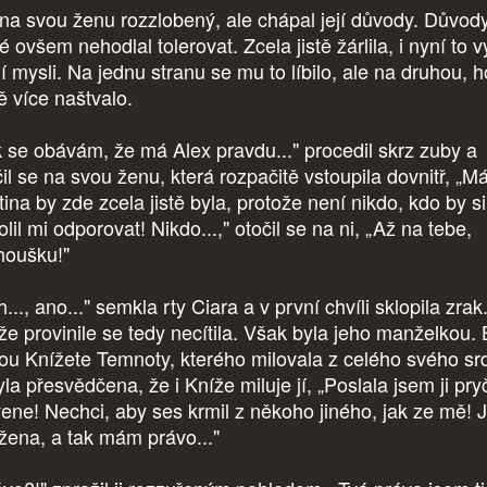
 na svou ženu rozzlobený, ale chápal její důvody. Důvody
é ovšem nehodlal tolerovat. Zcela jistě žárlila, i nyní to v
jí mysli. Na jednu stranu se mu to líbilo, ale na druhou, h
ě více naštvalo.
k se obávám, že má Alex pravdu..." procedil skrz zuby a
čil se na svou ženu, která rozpačitě vstoupila dovnitř, „M
ina by zde zcela jistě byla, protože není nikdo, kdo by si
lil mi odporovat! Nikdo...," otočil se na ni, „Až na tebe,
houšku!"
..., ano..." semkla rty Ciara a v první chvíli sklopila zrak
že provinile se tedy necítila. Však byla jeho manželkou. 
ou Knížete Temnoty, kterého milovala z celého svého sr
la přesvědčena, že i Kníže miluje jí, „Poslala jsem ji pry
ene! Nechci, aby ses krmil z někoho jiného, jak ze mě!
 žena, a tak mám právo..."