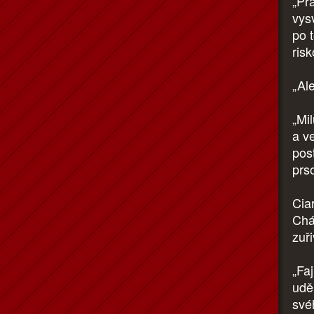
„Pr
vysv
po t
ris
„Ale
„Mi
a ve
pos
prs
Cia
Chá
zuř
„Fa
udě
své