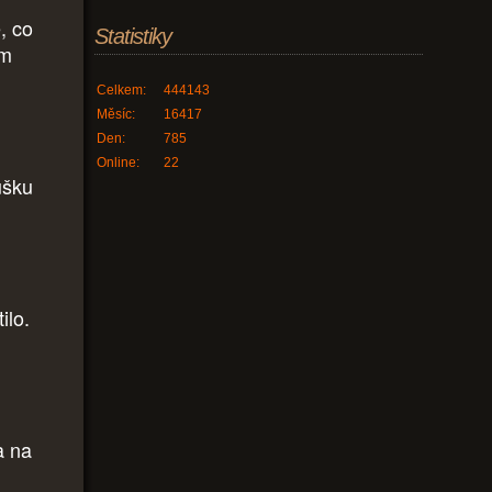
, co
Statistiky
ám
Celkem:
444143
Měsíc:
16417
Den:
785
Online:
22
ušku
ilo.
a na