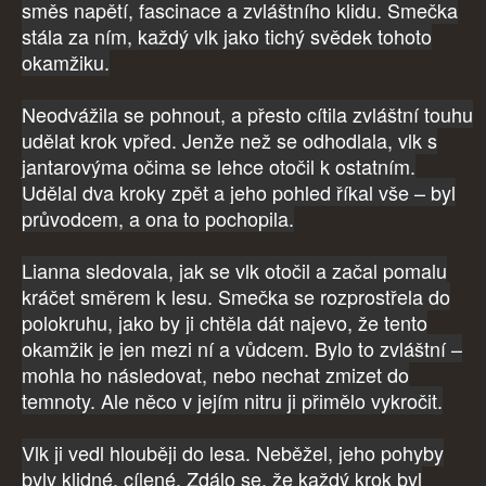
směs napětí, fascinace a zvláštního klidu. Smečka
stála za ním, každý vlk jako tichý svědek tohoto
okamžiku.
Neodvážila se pohnout, a přesto cítila zvláštní touhu
udělat krok vpřed. Jenže než se odhodlala, vlk s
jantarovýma očima se lehce otočil k ostatním.
Udělal dva kroky zpět a jeho pohled říkal vše – byl
průvodcem, a ona to pochopila.
Lianna sledovala, jak se vlk otočil a začal pomalu
kráčet směrem k lesu. Smečka se rozprostřela do
polokruhu, jako by ji chtěla dát najevo, že tento
okamžik je jen mezi ní a vůdcem. Bylo to zvláštní –
mohla ho následovat, nebo nechat zmizet do
temnoty. Ale něco v jejím nitru ji přimělo vykročit.
Vlk ji vedl hlouběji do lesa. Neběžel, jeho pohyby
byly klidné, cílené. Zdálo se, že každý krok byl