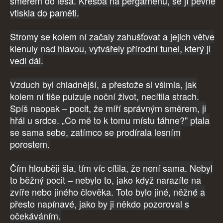
směrem do lesa. Kresba na pergamenu, se jí pevně
vtiskla do paměti.
Stromy se kolem ní začaly zahušťovat a jejich větve
klenuly nad hlavou, vytvářely přírodní tunel, který ji
vedl dál.
Vzduch byl chladnější, a přestože si všimla, jak
kolem ní tiše pulzuje noční život, necítila strach.
Spíš naopak – pocit, že míří správným směrem, ji
hřál u srdce. „Co mě to k tomu místu táhne?" ptala
se sama sebe, zatímco se prodírala lesním
porostem.
Čím hlouběji šla, tím víc cítila, že není sama. Nebyl
to běžný pocit – nebylo to, jako když narazíte na
zvíře nebo jiného člověka. Toto bylo jiné, něžné a
přesto napínavé, jako by ji někdo pozoroval s
očekáváním.