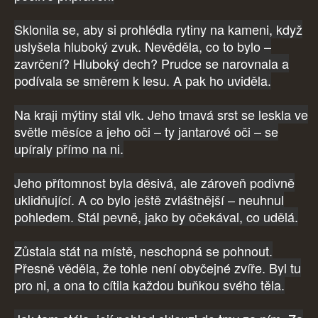
Sklonila se, aby si prohlédla rytiny na kameni, když
uslyšela hluboký zvuk. Nevěděla, co to bylo –
zavrčení? Hluboký dech? Prudce se narovnala a
podívala se směrem k lesu. A pak ho uviděla.
Na kraji mýtiny stál vlk. Jeho tmavá srst se leskla ve
světle měsíce a jeho oči – ty jantarové oči – se
upíraly přímo na ni.
Jeho přítomnost byla děsivá, ale zároveň podivně
uklidňující. A co bylo ještě zvláštnější – neuhnul
pohledem. Stál pevně, jako by očekával, co udělá.
Zůstala stát na místě, neschopná se pohnout.
Přesně věděla, že tohle není obyčejné zvíře. Byl tu
pro ni, a ona to cítila každou buňkou svého těla.