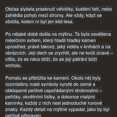
Občas slyšela prasknutí větvičky, šustění listí, nebo
zahlédla pohyb mezi stromy. Ale vždy, když se
otočila, kolem ní byl jen klid lesa.
Po nějaké době došla na mýtinu. Ta byla osvětlena
měsíčním svitem, který hladil hladký kámen
uprostřed, právě takový, jaký viděla v knihách a na
obrázcích. Její dech se zrychlil, ale ne kvůli únavě –
cítila, že se něco blíží, že se její pátrání blíží
vrcholu.
Pomalu se přiblížila ke kameni. Okolo něj byly
rozmístěny malé symboly vyryté do země a
obklopené pečlivě uspořádanými drobnostmi –
peříčky, okvětními lístky, a dokonce malými
kamínky, každý z nich nesl jednoduché runové
znaky. Každý detail na mýtině vypadal, jako by byl
pečlivě připraven.