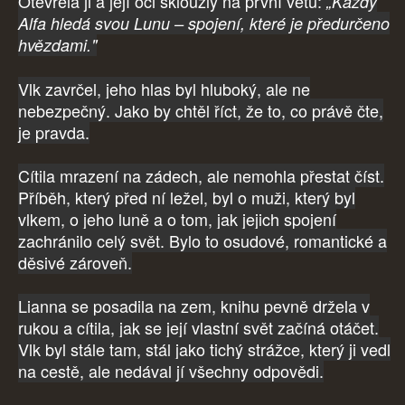
Otevřela ji a její oči sklouzly na první větu:
„Každý
Alfa hledá svou Lunu – spojení, které je předurčeno
hvězdami."
Vlk zavrčel, jeho hlas byl hluboký, ale ne
nebezpečný. Jako by chtěl říct, že to, co právě čte,
je pravda.
Cítila mrazení na zádech, ale nemohla přestat číst.
Příběh, který před ní ležel, byl o muži, který byl
vlkem, o jeho luně a o tom, jak jejich spojení
zachránilo celý svět. Bylo to osudové, romantické a
děsivé zároveň.
Lianna se posadila na zem, knihu pevně držela v
rukou a cítila, jak se její vlastní svět začíná otáčet.
Vlk byl stále tam, stál jako tichý strážce, který ji vedl
na cestě, ale nedával jí všechny odpovědi.