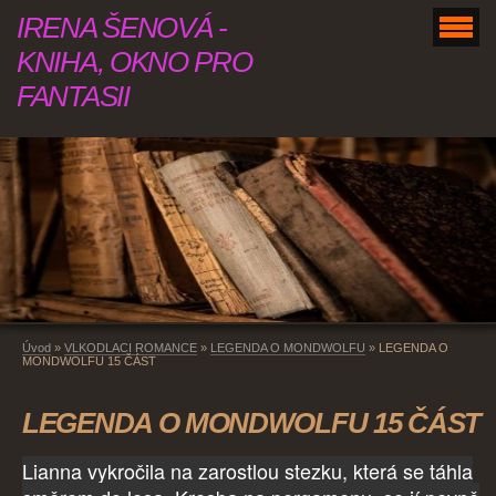
IRENA ŠENOVÁ -
KNIHA, OKNO PRO
FANTASII
Úvod
»
VLKODLACI ROMANCE
»
LEGENDA O MONDWOLFU
»
LEGENDA O
MONDWOLFU 15 ČÁST
LEGENDA O MONDWOLFU 15 ČÁST
Lianna vykročila na zarostlou stezku, která se táhla