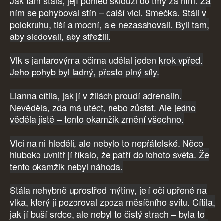
Jak tam stála, její pohled sklouzl do tmy za ním. Za
ním se pohyboval stín – další vlci. Smečka. Stáli v
polokruhu, tiší a mocní, ale nezasahovali. Byli tam,
aby sledovali, aby střežili.
Vlk s jantarovýma očima udělal jeden krok vpřed.
Jeho pohyb byl ladný, přesto plný síly.
Lianna cítila, jak jí v žilách proudí adrenalin.
Nevěděla, zda má utéct, nebo zůstat. Ale jedno
věděla jistě – tento okamžik změní všechno.
Vlci na ni hleděli, ale nebylo to nepřátelské. Něco
hluboko uvnitř jí říkalo, že patří do tohoto světa. Že
tento okamžik nebyl náhoda.
Stála nehybně uprostřed mýtiny, její oči upřené na
vlka, který ji pozoroval zpoza měsíčního svitu. Cítila,
jak jí buší srdce, ale nebyl to čistý strach – byla to