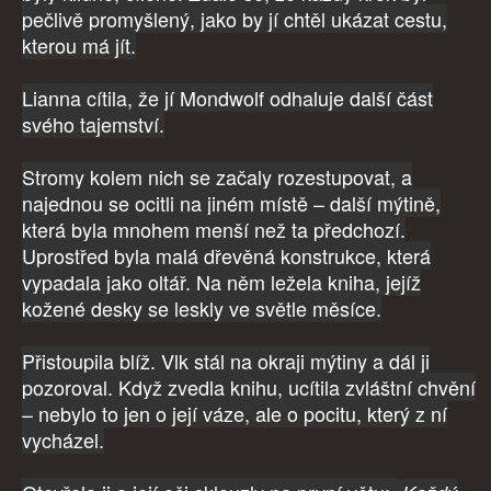
pečlivě promyšlený, jako by jí chtěl ukázat cestu,
kterou má jít.
Lianna cítila, že jí Mondwolf odhaluje další část
svého tajemství.
Stromy kolem nich se začaly rozestupovat, a
najednou se ocitli na jiném místě – další mýtině,
která byla mnohem menší než ta předchozí.
Uprostřed byla malá dřevěná konstrukce, která
vypadala jako oltář. Na něm ležela kniha, jejíž
kožené desky se leskly ve světle měsíce.
Přistoupila blíž. Vlk stál na okraji mýtiny a dál ji
pozoroval. Když zvedla knihu, ucítila zvláštní chvění
– nebylo to jen o její váze, ale o pocitu, který z ní
vycházel.