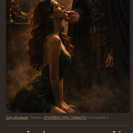
Celý příspěvek
|
Rubrika:
STVOŘENÝ PRO TEMNOTU
|
Komentářů:
0