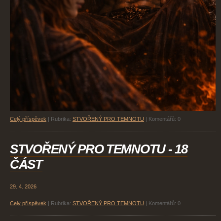
Celý příspěvek
|
Rubrika:
STVOŘENÝ PRO TEMNOTU
|
Komentářů:
0
STVOŘENÝ PRO TEMNOTU - 18
ČÁST
29. 4. 2026
Celý příspěvek
|
Rubrika:
STVOŘENÝ PRO TEMNOTU
|
Komentářů:
0