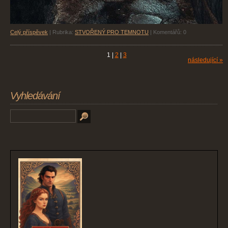
Celý příspěvek
|
Rubrika:
STVOŘENÝ PRO TEMNOTU
|
Komentářů:
0
1
|
2
|
3
následující »
Vyhledávání