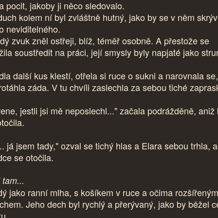
a pocit, jakoby ji něco sledovalo.
uch kolem ní byl zvláštně hutný, jako by se v něm skrýv
o neviditelného.
dý zvuk zněl ostřeji, blíž, téměř osobně. A přestože se
ila soustředit na práci, její smysly byly napjaté jako stru
la další kus klestí, otřela si ruce o sukni a narovnala se
protáhla záda. V tu chvíli zaslechla za sebou tiché zapras
ene, jestli jsi mě neposlechl..." začala podrážděně, aniž
točila.
.. já jsem tady," ozval se tichý hlas a Elara sebou trhla, a
dce se otočila.
 tam...
dý jako ranní mlha, s košíkem v ruce a očima rozšířený
achem. Jeho dech byl rychlý a přerývaný, jako by běžel c
tu.