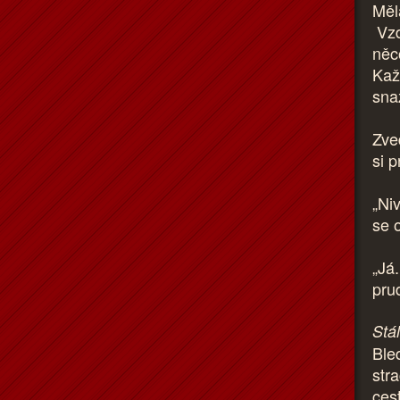
Měl
Vzd
něc
Kaž
snaž
Zved
si 
„Niv
se o
„Já.
pru
Stál
Ble
str
ces