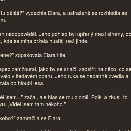
 tu děláš?" vydechla Elara, a ustrašeně se rozhlédla se
em.
en neodpověděl. Jeho pohled byl upřený mezi stromy, d
t, kde se mlha držela hustěji než jinde.
vene?" zopakovala Elara tiše.
apec zamžoural, jako by se snažil zaostřit na něco, co s
ývalo v šedavém oparu. Jeho ruka se nepatrně zvedla a
zala do hloubi lesa.
ěl jsem..." začal, ale hlas se mu zlomil. Polkl a zkusil to
vu. „Viděl jsem tam někoho."
koho?" zamračila se Elara.