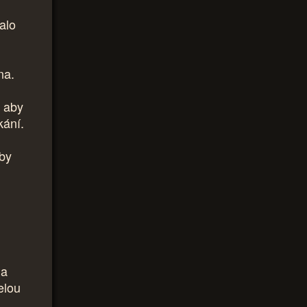
alo
na.
, aby
kání.
 by
ma
elou