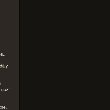
s...
zdály
ě.
k než
tně.