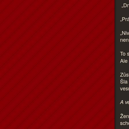
„Dn
„Pr
„Niv
nen
To 
Ale 
Zůs
Šla
ves
A v
Žen
sch