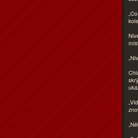
„Co
kol
Niv
mís
„Ni
Chl
skr
uká
„Vid
zno
„Ně