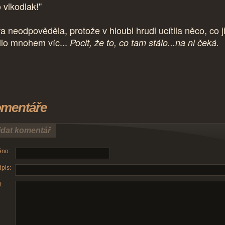
 vlkodlak!"
a neodpověděla, protože v hloubi hrudi ucítila něco, co j
ilo mnohem víc...
Pocit, že to, co tam stálo...na ni čeká.
mentáře
idat komentář
no:
pis:
: