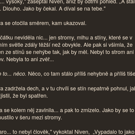
... vysoký," zašeptal Niven, aniž by odtrhl pohled. „A stál
. Dlouho. Jako by čekal. A díval se na tebe."
ra se otočila směrem, kam ukazoval.
átku neviděla nic... jen stromy, mlhu a stíny, které se v
ním světle zdály těžší než obvykle. Ale pak si všimla, že
en ze stínů se nehýbe tak, jak by měl. Nebyl to strom ani
v. Nebyla to ani zvěř...
Něco, co tam stálo příliš nehybně a příliš tiše
 to... něco.
a zadržela dech, a v tu chvíli se stín nepatrně pohnul, j
jistil, že byl spatřen.
a se kolem něj zavlnila... a pak to zmizelo. Jako by se to
pustilo v šeru mezi stromy.
ro... to nebyl člověk," vykoktal Niven, „Vypadalo to jako.