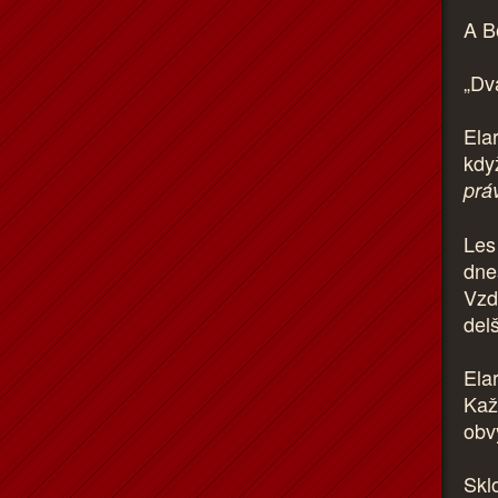
A B
„Dv
Ela
kdy
prá
Les 
dne
Vzd
delš
Elar
Kaž
obv
Sklo