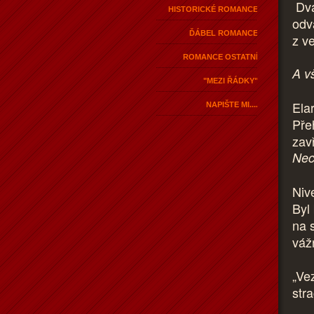
Dva
HISTORICKÉ ROMANCE
odv
ĎÁBEL ROMANCE
z v
ROMANCE OSTATNÍ
A v
"MEZI ŘÁDKY"
Ela
NAPIŠTE MI....
Pře
zav
Nec
Niv
Byl 
na s
váž
„Ve
stra