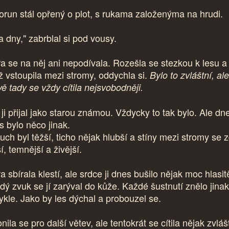
orun stál opřený o plot, s rukama založenýma na hrudi.
a dny," zabrblal si pod vousy.
ra se na něj ani nepodívala. Rozešla se stezkou k lesu a
ž vstoupila mezi stromy, oddychla si.
Bylo to zvláštní, ale
vě tady se vždy cítila nejsvobodněji.
ji přijal jako starou známou. Vždycky to tak bylo. Ale dne
s bylo něco jinak.
uch byl těžší, ticho nějak hlubší a stíny mezi stromy se 
í, temnější a živější.
a sbírala klestí, ale srdce ji dnes bušilo nějak moc hlasit
dý zvuk se jí zarýval do kůže. Každé šustnutí znělo jina
ykle. Jako by les dýchal a probouzel se.
nila se pro další větev, ale tentokrát se cítila nějak zvláš