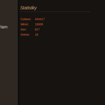
Statistiky
Celkem:
444417
Měsíc:
16609
e tam
Den:
817
Online:
18