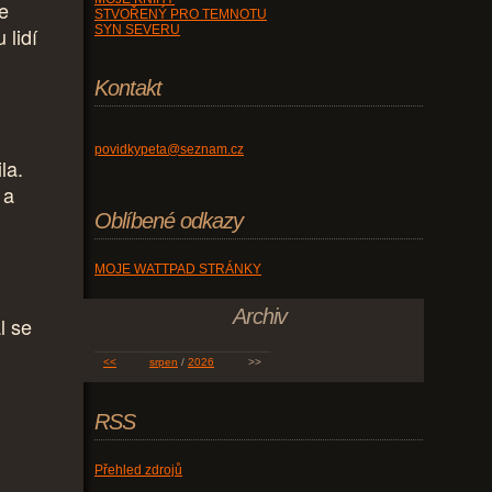
e
STVOŘENÝ PRO TEMNOTU
 lidí
SYN SEVERU
Kontakt
povidkypeta@seznam.cz
la.
 a
Oblíbené odkazy
MOJE WATTPAD STRÁNKY
Archiv
l se
<<
srpen
/
2026
>>
RSS
Přehled zdrojů