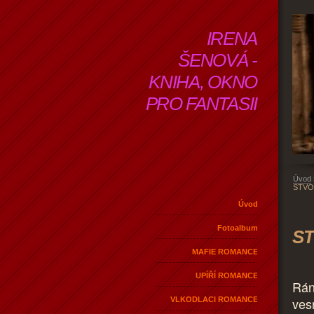
IRENA
ŠENOVÁ -
KNIHA, OKNO
PRO FANTASII
Úvod
STVO
Úvod
Fotoalbum
ST
MAFIE ROMANCE
UPÍŘÍ ROMANCE
Rán
vesn
VLKODLACI ROMANCE