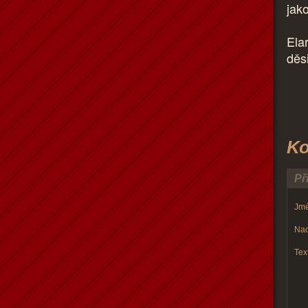
jako
Elar
děs
Ko
Př
Jmé
Nad
Text