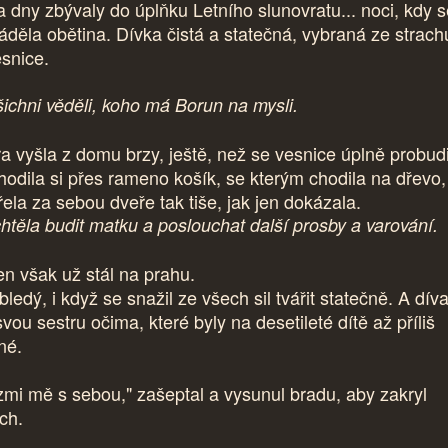
 dny zbývaly do úplňku Letního slunovratu... noci, kdy s
áděla obětina. Dívka čistá a statečná, vybraná ze strachu
esnice.
šichni věděli, koho má Borun na mysli.
ra vyšla z domu brzy, ještě, než se vesnice úplně probudi
hodila si přes rameno košík, se kterým chodila na dřevo,
řela za sebou dveře tak tiše, jak jen dokázala.
htěla budit matku a poslouchat další prosby a varování.
en však už stál na prahu.
bledý, i když se snažil ze všech sil tvářit statečně. A díva
vou sestru očima, které byly na desetileté dítě až příliš
né.
zmi mě s sebou," zašeptal a vysunul bradu, aby zakryl
ch.