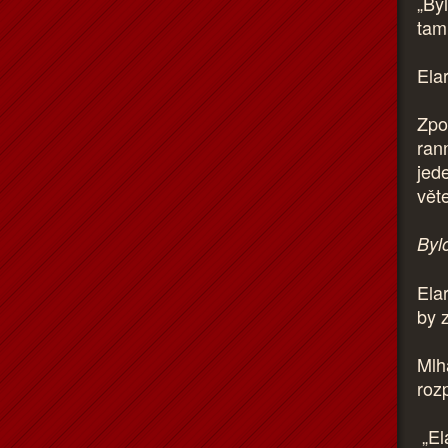
„Byl
tam
Ela
Zpoč
ran
jed
věte
Bylo
Elar
by z
Mlh
roz
„Ela