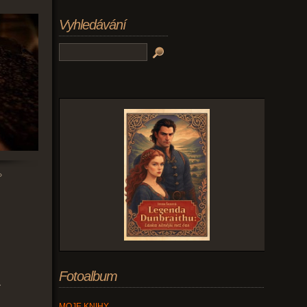
Vyhledávání
»
Fotoalbum
a
MOJE KNIHY