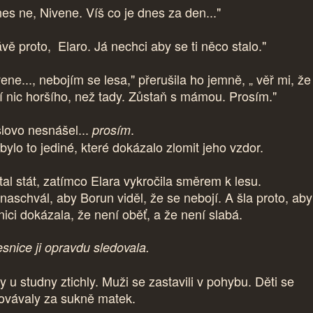
es ne, Nivene. Víš co je dnes za den..."
ávě proto, Elaro. Já nechci aby se ti něco stalo."
ene..., nebojím se lesa," přerušila ho jemně, „ věř mi, ž
í nic horšího, než tady. Zůstaň s mámou. Prosím."
slovo nesnášel...
.
prosím
bylo to jediné, které dokázalo zlomit jeho vzdor.
tal stát, zatímco Elara vykročila směrem k lesu.
 naschvál, aby Borun viděl, že se nebojí. A šla proto, aby
nici dokázala, že není oběť, a že není slabá.
esnice ji opravdu sledovala.
y u studny ztichly. Muži se zastavili v pohybu. Děti se
ovávaly za sukně matek.