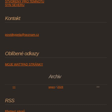
STVOŘENÝ PRO TEMNOTU
SYN SEVERU
Kontakt
povidkypeta@seznam.cz
Oblíbené odkazy
MOJE WATTPAD STRÁNKY
Archiv
<<
srpen
/
2026
>>
RSS
Přehled zdrojů