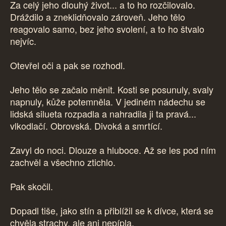
Za celý jeho dlouhý život... a to ho rozčilovalo.
Dráždilo a zneklidňovalo zároveň. Jeho tělo
reagovalo samo, bez jeho svolení, a to ho štvalo
nejvíc.
Otevřel oči a pak se rozhodl.
Jeho tělo se začalo měnit. Kosti se posunuly, svaly
napnuly, kůže potemněla. V jediném nádechu se
lidská silueta rozpadla a nahradila ji ta pravá...
vlkodlačí. Obrovská. Divoká a smrtící.
Zavyl do noci. Dlouze a hluboce. Až se les pod ním
zachvěl a všechno ztichlo.
Pak skočil.
Dopadl tiše, jako stín a přiblížil se k dívce, která se
chvěla strachy, ale ani nepípla.