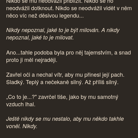
Nikdo se mu neodvážil přiblížit. Nikdo se ho
neodvážil dotknout. Nikdo se neodvážil vidět v něm
něco víc než děsivou legendu...
Nikdy nepoznal, jaké to je být milován. A nikdy
nepoznal, jaké to je milovat.
Ano...tahle podoba byla pro něj tajemstvím, a snad
proto ji měl nejraději.
Zavřel oči a nechal vítr, aby mu přinesl její pach.
Sladký. Teplý a nečekaně silný. Až příliš silný.
„Co to je...?" zavrčel tiše, jako by mu samotný
vzduch lhal.
Ještě nikdy se mu nestalo, aby mu někdo takhle
voněl. Nikdy.