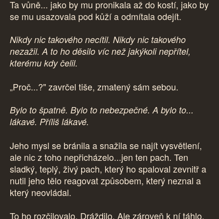
Ta vůně... jako by mu pronikala až do kostí, jako by
se mu usazovala pod kůží a odmítala odejít.
Nikdy nic takového necítil. Nikdy nic takového
nezažil. A to ho děsilo víc než jakýkoli nepřítel,
kterému kdy čelil.
„Proč...?" zavrčel tiše, zmatený sám sebou.
Bylo to špatně. Bylo to nebezpečné. A bylo to...
lákavé. Příliš lákavé.
Jeho mysl se bránila a snažila se najít vysvětlení,
ale nic z toho nepřicházelo...jen ten pach. Ten
sladký, teplý, živý pach, který ho spaloval zevnitř a
nutil jeho tělo reagovat způsobem, který neznal a
který neovládal.
To ho rozčilovalo. Dráždilo. Ale zároveň k ní táhlo.