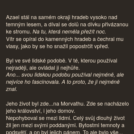
Azael stál na samém okraji hradeb vysoko nad
temným lesem, a díval se dolů na dívku přivázanou
ke stromu.
Na tu, která neměla přežít noc.
Vítr se opíral do kamenných hradeb a čechral mu
vlasy, jako by se ho snažil popostrčit vpřed.
Byl ve své lidské podobě. V té, kterou používal
nejraději, ale ovládal ji nejhůře.
Ano... svou lidskou podobu používal nejméně, ale
nejvíce ho fascinovala. A to proto, že ji nejméně
znal.
Jeho život byl zde...na Morvathu. Zde se nacházelo
jeho království, i jeho domov.
Nepohyboval se mezi lidmi. Celý svůj dlouhý život
žil jen mezi svými poddanými. Bytostmi temnoty a
podsvětí, a on byl jejich pánem. To ale bylo vše...