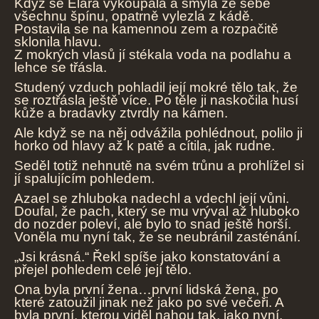
Když se Elara vykoupala a smyla ze sebe
všechnu špínu, opatrně vylezla z kádě.
Postavila se na kamennou zem a rozpačitě
sklonila hlavu.
Z mokrých vlasů jí stékala voda na podlahu a
lehce se třásla.
Studený vzduch pohladil její mokré tělo tak, že
se roztřásla ještě více. Po těle ji naskočila husí
kůže a bradavky ztvrdly na kámen.
Ale když se na něj odvážila pohlédnout, polilo ji
horko od hlavy až k patě a cítila, jak rudne.
Seděl totiž nehnutě na svém trůnu a prohlížel si
jí spalujícím pohledem.
Azael se zhluboka nadechl a vdechl její vůni.
Doufal, že pach, který se mu vrýval až hluboko
do nozder poleví, ale bylo to snad ještě horší.
Voněla mu nyní tak, že se neubránil zasténání.
„Jsi krásná.“ Řekl spíše jako konstatování a
přejel pohledem celé její tělo.
Ona byla první žena…první lidská žena, po
které zatoužil jinak než jako po své večeři. A
byla první, kterou viděl nahou tak, jako nyní.