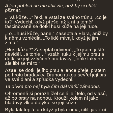
A ten pohled se mu líbil víc, než by si chtěl
přiznat.
„Tvá kůže…“ řekl, a vstal ze svého trůnu, „co je
to?“ Vydechl, když přešel až k ní a téměř
fascinovaně se dotkl husí kůže na její ruce.
„To…husí kůže, pane,“ Zašeptala Elara, aniž by
k němu vzhlédla, „To lidé mívají, když je jim
zima.“
„Husí kůže?“ Zašeptal udiveně, „To jsem ještě
neviděl…a tohle…“ vztáhl ruku k jejímu prsu a
dotkl se její vztyčené bradavky, „tohle taky ne…
ale líbí se mi to.“
Azael se dotkl jejího prsu a lehce přejel prstem
po hrotu bradavky. Druhou rukou sevřel její prs
ve své dlani a zprudka vydechl.
Ta dívka pro něj byla čím dál větší záhadou.
Ohromeně si porozhlížel celé její tělo, od vlasů,
až po prsty na nohou. Kroužil kolem ní jako
hladový vlk a dotýkal se její kůže.
Byla tak teplá, a i když ji byla zima, cítil, jak z ní