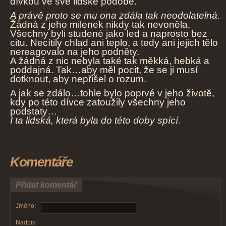
dívkou ve své lidské podobě.
A právě proto se mu ona zdála tak neodolatelná.
Žádná z jeho milenek nikdy tak nevoněla.
Všechny byli studené jako led a naprosto bez
citu. Necítily chlad ani teplo, a tedy ani jejich tělo
nereagovalo na jeho podněty.
A žádná z nic nebyla také tak měkká, hebká a
poddajná. Tak…aby měl pocit, že se ji musí
dotknout, aby nepřišel o rozum.
A jak se zdálo…tohle bylo poprvé v jeho životě,
kdy po této dívce zatoužily všechny jeho
podstaty…
I ta lidská, která byla do této doby spící.
Komentáře
Přidat komentář
Jméno:
Nadpis: