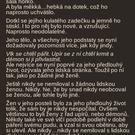
sálá horko.
A byla měkká…hebká na dotek, což ho
naprosto uchvátilo.
Dotkl se jejího kulatého zadečku a jemně ho
stiskl. I to pro něj bylo nové, a vzrušující.
Naprosto neodolatelné.
Jeho tělo, a všechny jeho podstaty se nyní
dožadovaly pozornosti více, jak kdy jindy.
Vlk se chtěl pářit. Upír se z ní chtěl krmit a
démon si ji přivlastnit.
Ale nejvíce se nyní poprvé za jeho předlouhý
život, ozývala jeho lidská stránka. Toužil po ní
tak, jako po žádné jiné ženě.
Ještě nikdy se nemiloval s žádnou lidskou
ženou. Nikdy. Ne, že by snad nikdy neobcoval
se ženou, ale tohle bylo jiné.
Žen v jeho posteli bylo za jeho předlouhý život
tolik, že sám by je nikdy nespočítal. Ovšem
většinou to byli ženy z řad upírů, nebo démonů.
Někdy také ve své vlčí podobě podlehl v době
páření svému pudu, a vzal si svou obětinu, aby
si ulevil. Ale nikdy…nikdy se nemiloval s lidskou