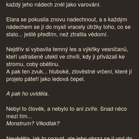
každý jeho nádech zněl jako varování.
Elara se pokusila znovu nadechnout, a s každým
nádechem se jí do mysli vracely útržky toho, co se
stalo... ještě předtím, než ztratila vědomí.
Nejdřív si vybavila temný les a výkřiky vesničanů,
kteří ustrašeně utekli ve chvíli, kdy ji přivázali ke
stromu, coby obětinu.
A pak ten zvuk... hluboké, zlověstné vrčení, které jí
projelo páteří jako ledová čepel.
A pak ho uviděla.
Nebyl to člověk, a nebylo to ani zvíře. Snad něco
mezi tím...
Monstrum? Vlkodlak?
Nevěděla, jak to nazvat, ale jeho obraz se jí vryl do