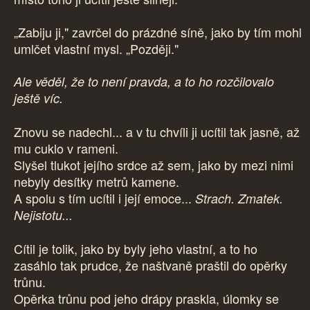
„Zabiju ji," zavrčel do prázdné síně, jako by tím mohl
umlčet vlastní mysl. „Později."
Ale věděl, že to není pravda, a to ho rozčilovalo
ještě víc.
Znovu se nadechl... a v tu chvíli ji ucítil tak jasně, až
mu cuklo v rameni.
Slyšel tlukot jejího srdce až sem, jako by mezi nimi
nebyly desítky metrů kamene.
A spolu s tím ucítil i její emoce...
Strach. Zmatek.
Nejistotu...
Cítil je tolik, jako by byly jeho vlastní, a to ho
zasáhlo tak prudce, že naštvaně praštil do opěrky
trůnu.
Opěrka trůnu pod jeho drápy praskla, úlomky se