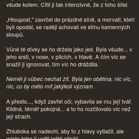
všude kolem. Cítil ji tak intenzivně, že z toho šílel.
„Hloupost," zavrčel do prázdné síně, a morvati, kteří
byli opodál, se raději schovali ve stínu kamenných
sloupů.
Vůně té dívky se ho držela jako jed. Byla všude... v
jeho srsti, v nose, v plicích, v hlavě. A čím víc se
snažil ji ignorovat, tím víc ho dráždila.
Neměl ji vůbec nechat žít. Byla jen obětina, nic víc,
nic, co by mělo mít jakýkoli význam.
A přesto..., když zavřel oči, vybavila se mu její tvář.
Klidná, téměř pokojná... a to ho rozčilovalo víc než
její strach.
Zhluboka se nadechl, aby to z hlavy vytlačil, ale
místo toho ji ucítil ještě silněji.