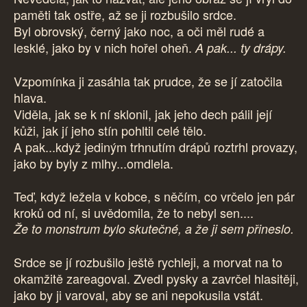
paměti tak ostře, až se ji rozbušilo srdce.
Byl obrovský, černý jako noc, a oči měl rudé a
lesklé, jako by v nich hořel oheň.
A pak... ty drápy.
Vzpomínka ji zasáhla tak prudce, že se jí zatočila
hlava.
Viděla, jak se k ní sklonil, jak jeho dech pálil její
kůži, jak jí jeho stín pohltil celé tělo.
A pak...když jediným trhnutím drápů roztrhl provazy,
jako by byly z mlhy...omdlela.
Teď, když ležela v kobce, s něčím, co vrčelo jen pár
kroků od ní, si uvědomila, že to nebyl sen....
Že to monstrum bylo skutečné, a že ji sem přineslo.
Srdce se jí rozbušilo ještě rychleji, a morvat na to
okamžitě zareagoval. Zvedl pysky a zavrčel hlasitěji,
jako by ji varoval, aby se ani nepokusila vstát.