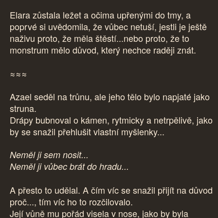
Elara zůstala ležet a očima upřenými do tmy, a
poprvé si uvědomila, že vůbec netuší, jestli je ještě
naživu proto, že měla štěstí...nebo proto, že to
monstrum mělo důvod, který nechce raději znát.
≈≈≈
Azael seděl na trůnu, ale jeho tělo bylo napjaté jako
struna.
Drápy bubnoval o kámen, rytmicky a netrpělivě, jako
by se snažil přehlušit vlastní myšlenky...
Neměl ji sem nosit...
Neměl ji vůbec brát do hradu...
A přesto to udělal. A čím víc se snažil přijít na důvod
proč..., tím víc ho to rozčilovalo.
Její vůně mu pořád visela v nose, jako by byla