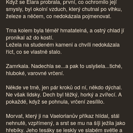
Když se Elara probrala, první, co ochromilo její
smysly, byl okolní vzduch, který chutnal po vlhku,
železe a něčem, co nedokázala pojmenovat.
Tma kolem byla téměř hmatatelná, a ostrý chlad jí
pronikal až do kostí.
Ležela na studeném kameni a chvíli nedokázala
říct, co se vlastně stalo.
Zamrkala. Nadechla se...a pak to uslyšela...tiché,
hluboké, varovné vrčení.
Někde ve tmě, jen pár kroků od ní, někdo dýchal.
Ne však lidsky. Dech byl těžký, horký a zvířecí. A
pokaždé, když se pohnula, vrčení zesílilo.
Morvat, který ji na Vaelorianův příkaz hlídal, stál
nehnutě, vzpřímený, a srst se mu na šíji ježila jako
hřebíky. Jeho tesáky se leskly ve slabém světle a