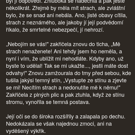
byl jí odpovědí. Zhluboka se nadechla a pak ještě
několikrát. Zřejmě by měla mít strach, ale zvláštní
bylo, že se snad ani nebála. Ano, jisté obavy cítila,
strach z neznámého, ale jakoby jí její podvědomí
říkalo, že smrtelné nebezpečí, jí nehrozí.
„Nebojím se vás!" zakřičela znovu do ticha, „Mě
strach nenaženete! Ani tehdy jsem ho neměla, a
nyní i vím, že ublížit mi nehodláte. Kdyby ano, už
byste to udělal! Tak se mi ukažte..., jestli máte dost
odvahy!" Znovu zamžourala do tmy před sebou, kde
tušila jakýsi temný stín, „Vystupte ze stínu a zjevte
se mi! Necítím strach a nedonutíte mě k němu!"
Zakřičela z plných plic a pak ztuhla, když ze stínu
stromu, vynořila se temná postava.
Její oči se do široka rozšířily a zalapala po dechu.
Nedokázala se však najednou zmoci, ani na
vyděšený výkřik.