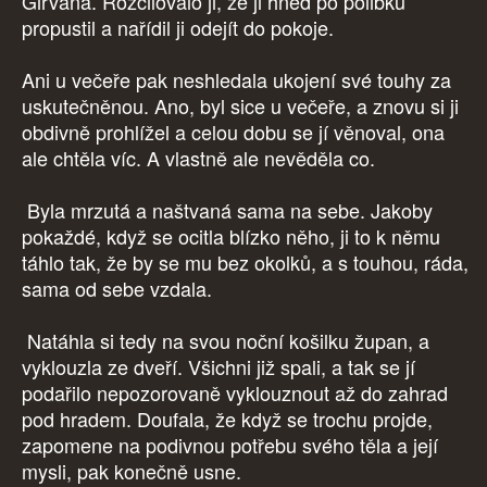
Girvana. Rozčilovalo ji, že ji hned po polibku
propustil a nařídil ji odejít do pokoje.
Ani u večeře pak neshledala ukojení své touhy za
uskutečněnou. Ano, byl sice u večeře, a znovu si ji
obdivně prohlížel a celou dobu se jí věnoval, ona
ale chtěla víc. A vlastně ale nevěděla co.
Byla mrzutá a naštvaná sama na sebe. Jakoby
pokaždé, když se ocitla blízko něho, ji to k němu
táhlo tak, že by se mu bez okolků, a s touhou, ráda,
sama od sebe vzdala.
Natáhla si tedy na svou noční košilku župan, a
vyklouzla ze dveří. Všichni již spali, a tak se jí
podařilo nepozorovaně vyklouznout až do zahrad
pod hradem. Doufala, že když se trochu projde,
zapomene na podivnou potřebu svého těla a její
mysli, pak konečně usne.