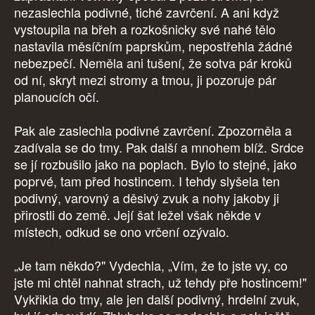
nezaslechla podivné, tiché zavrčení. A ani když
vystoupila na břeh a rozkošnicky své nahé tělo
nastavila měsíčním paprskům, nepostřehla žádné
nebezpečí. Neměla ani tušení, že sotva pár kroků
od ní, skryt mezi stromy a tmou, ji pozoruje pár
planoucích očí.
Pak ale zaslechla podivné zavrčení. Zpozorněla a
zadívala se do tmy. Pak další a mnohem blíž. Srdce
se jí rozbušilo jako na poplach. Bylo to stejné, jako
poprvé, tam před hostincem. I tehdy slyšela ten
podivný, varovný a děsivý zvuk a nohy jakoby ji
přirostli do země. Její šat ležel však někde v
místech, odkud se ono vrčení ozývalo.
„Je tam někdo?" Vydechla, „Vím, že to jste vy, co
jste mi chtěl nahnat strach, už tehdy pře hostincem!"
Vykřikla do tmy, ale jen další podivný, hrdelní zvuk,