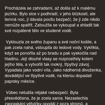
Procházela se zahradami, až došla až k malému
jezírku. Bylo sice v podhradí, v jeho blízkosti, ale
temná noc, jí dávala pocitu bezpečí, že ji zde nikdo
nemůže spatřit. Zatoužila se vykoupat a shladit tak
své rozpálené tělo ve studené vodě.
Vyklouzla ze svého županu a své noční košile, a
pak zcela nahá, vstoupila do ledové vody. Vykřikla,
když se ponořila až po bradu a pak vyskočila nad
hladinu. Její dlouhé vlasy se rozprostřely kolem
jejího těla, a vytvořili tak mokrý, třpytivý závoj.
Vypadala jako vodní víla. Jako nádherná divoženka,
dovádějící ve třpytivé vodě, na kterou dopadali
paprsky měsíce.
Vůbec netušila nějaké nebezpečí. Byla
přesvědčena, že je zcela sama. Nezaslechla
zapraskání větvičky opodál z poza stromů, a