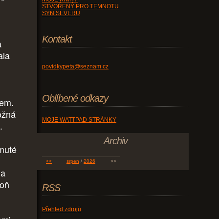
STVOŘENÝ PRO TEMNOTU
SYN SEVERU
Kontakt
a
ala
povidkypeta@seznam.cz
Oblíbené odkazy
dem.
možná
MOJE WATTPAD STRÁNKY
.
Archiv
jmuté
<<
srpen
/
2026
>>
la
poň
RSS
Přehled zdrojů