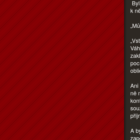
Byl
k n
„Mů
„Vst
Váh
zakl
pocí
obli
Ani
ně m
kon
sou
při
A b
zap