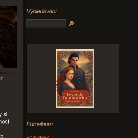
Vyhledávání
ST
y si
nost
Fotoalbum
rb
MOJE KNIHY