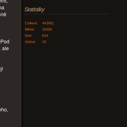
emi,
na
Statistiky
sně
Celkem:
443981
Měsíc:
16300
Den:
834
. Pod
Online:
20
 ale
jí
eho,