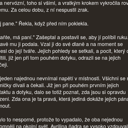
a nervózní, toho si všiml, a vratkým krokem vykročila ro
ěmu. Za celou dobu, z ní nespustil zrak.
j pane." Řekla, když před ním poklekla.
aňte, má paní." Zašeptal a postavil se, aby jí políbil ruku
avě mu ji podala. Vzal ji do své dlaně a na moment se
esl do její tváře. Jejich pohledy se setkali, a pocit, který
tili, již jen při tom pouhém dotyku, odrazil se na jejich
čeji.
 jeden najednou nevnímal napětí v místnosti. Všichni se 
lčky dívali a čekali. Již jen při pouhém prvním jejich
taktu a dotyku, dalo se totiž poznat, zda jsou si opravdu
zeni. Zda ona je ta pravá, která jediná dokáže jejich pán
jmout.
ylo to nesporné, protože to vypadalo, že oba nejednou
omněli na okolní svět. Avrilina ňadra se vysoko vzdouva