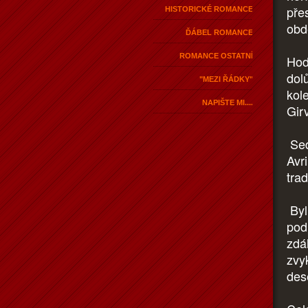
pře
HISTORICKÉ ROMANCE
obdé
ĎÁBEL ROMANCE
ROMANCE OSTATNÍ
Hod
dol
"MEZI ŘÁDKY"
kol
NAPIŠTE MI....
Gir
Sed
Avr
tra
Byl
pod 
zdál
zvy
des