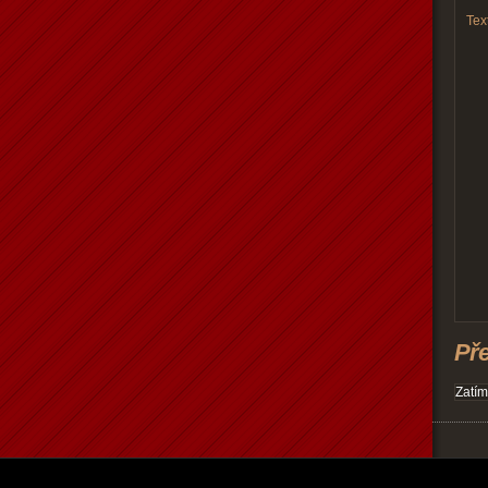
Text
Př
Zatím