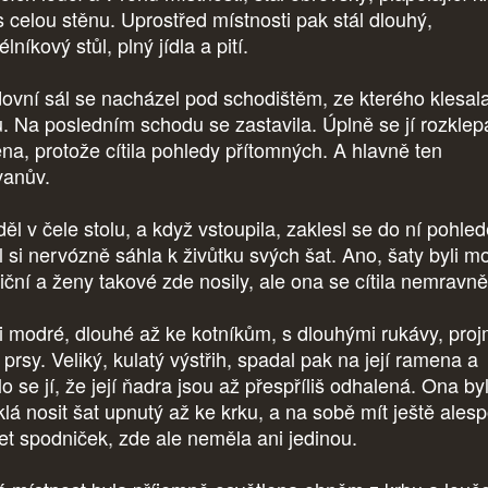
s celou stěnu. Uprostřed místnosti pak stál dlouhý,
lníkový stůl, plný jídla a pití.
ovní sál se nacházel pod schodištěm, ze kterého klesal
ů. Na posledním schodu se zastavila. Úplně se jí rozklep
ena, protože cítila pohledy přítomných. A hlavně ten
vanův.
ěl v čele stolu, a když vstoupila, zaklesl se do ní pohle
il si nervózně sáhla k živůtku svých šat. Ano, šaty byli 
diční a ženy takové zde nosily, ale ona se cítila nemravně
i modré, dlouhé až ke kotníkům, s dlouhými rukávy, pro
prsy. Veliký, kulatý výstřih, spadal pak na její ramena a
o se jí, že její ňadra jsou až přespříliš odhalená. Ona by
klá nosit šat upnutý až ke krku, a na sobě mít ještě ales
et spodniček, zde ale neměla ani jedinou.