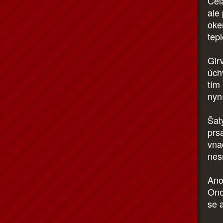
Cel
ale
oke
tep
Gir
úch
tím
nyn
Šaty
prsa
vna
nes
Ano
Ono
se 