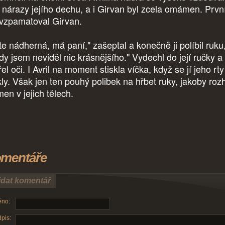
 nárazy jejího dechu, a i Girvan byl zcela omámen. Prvn
 vzpamatoval Girvan.
te nádherná, má paní," zašeptal a konečně ji políbil ruku
kdy jsem neviděl nic krásnějšího." Vydechl do její ručky a
el oči. I Avril na moment stiskla víčka, když se jí jeho rty
kly. Však jen ten pouhý polibek na hřbet ruky, jakoby roz
men v jejich tělech.
mentáře
idat komentář
no:
pis: