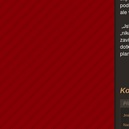
pod
ale
„Js
„ni
zavř
dot
pla
Ko
Př
Jmé
Nad