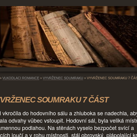
»
VLKODLACI ROMANCE
»
VYVRŽENEC SOUMRAKU
»
VYVRŽENEC SOUMRAKU 7 ČÁ
VRŽENEC SOUMRAKU 7 ČÁST
il vkročila do hodovního sálu a zhluboka se nadechla, ab
ala odvahy vůbec vstoupit. Hodovní sál, byla veliká míst
amennou podlahou. Na stěnách vyselo bezpočet svící a
cích loučí a v rohu místnosti, stál obrovský, plápolající k