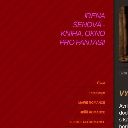
IRENA
ŠENOVÁ -
KNIHA, OKNO
PRO FANTASII
Úvod
Úvod
VY
Fotoalbum
MAFIE ROMANCE
Avr
dod
UPÍŘÍ ROMANCE
s k
VLKODLACI ROMANCE
hoří