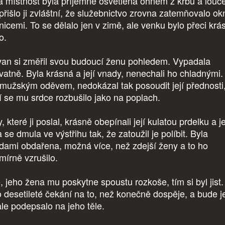
á místnost byla příjemně osvětlena ohněm z krbu a louč
 přišlo ji zvláštní, že služebnictvo zrovna zatemňovalo ok
nicemi. To se dělalo jen v zimě, ale venku bylo přeci krá
lo.
van si změřil svou budoucí ženu pohledem. Vypadala
vatně. Byla krásná a její vnady, nenechali ho chladnými
 mužským oděvem, nedokázal tak posoudit její přednosti,
í se mu srdce rozbušilo jako na poplach.
, které ji poslal, krásně obepínali její kulatou prdelku a je
 se dmula ve výstřihu tak, že zatoužil je políbit. Byla
dami obdařena, možná více, než zdejší ženy a to ho
mírně vzrušilo.
, jeho žena mu poskytne spoustu rozkoše, tím si byl jist.
 desetileté čekání na to, než konečně dospěje, a bude j
ale podepsalo na jeho těle.