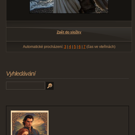
Zpět do složky
Automatické procházení:
3
|
4
|
5
|
6
|
7
(čas ve vteřinách)
Vyhledávání