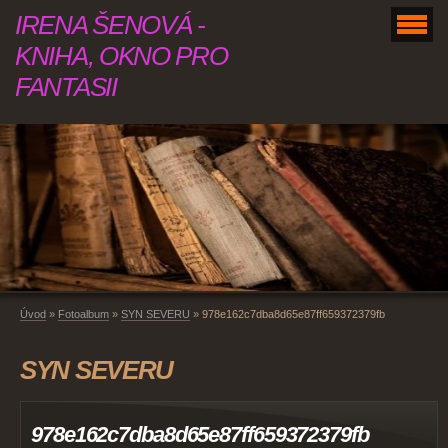
IRENA ŠENOVÁ -
KNIHA, OKNO PRO
FANTASII
Úvod
»
Fotoalbum
»
SYN SEVERU
»
978e162c7dba8d65e87ff659372379fb
SYN SEVERU
978e162c7dba8d65e87ff659372379fb