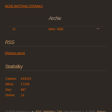
MOJE WATTPAD STRÁNKY
Archiv
<<
srpen
/
2026
>>
RSS
Přehled zdrojů
Statistiky
Celkem:
445315
Měsíc:
17156
Den:
887
Online:
13
© 2026 eStránky.cz
|
RSS
|
WebSlice
|
Tisk
|
Aktualizováno: 7. 8. 2026
|
Nahoru