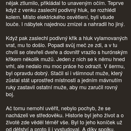
nějak ztlumilo, přikládal to unaveným očím. Teprve
když z venku zaslechl podivný hluk, se rozhlédl
kolem. Místo elektrického osvětlení, byli všude
louče. I nábytek najednou zmizel a nahradil ho jiný.
Když pak zaslechl podivný křik a hluk vylamovaných
vrat, mu to došlo. Popadl svůj meč ze zdi, a v tu
chvíli se otevřeli dveře a dovnitř vrazilo s hurónským
křikem několik mužů. Jeden z nich se k němu hned
vrhl, ale nedalo mu moc práce ho odrazit. V šermu,
byl opravdu dobrý. Stačil si i všimnout muže, který
zůstal stát uprostřed místnosti a jedním mávnutím
ruky zastavil ostatní muže, aby mu zaručil rovný
boj.
Ač tomu nemohl uvěřit, nebylo pochyb, že se
nacházeli ve středověku. Historie byl jeho život a o
životě zde věděl téměř vše. Byl to jeho koníček už
od dětství a proto ji i vystudoval. A díky spolku,