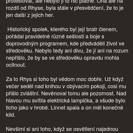
protestovat, ale nebylo ji to nic platné. Ona ale na
rozdíl od Rhyse, byla stále v přesvědčení, že to je
jen další z jejich her.
Historický spolek, kterého byl její bratr členem,
pořádal pravidelně různé sešlosti a boje s
doprovodným programem, kde předváděli život ve
středověku. Nebylo tedy ani divu, že jí ani na rozum
nepřišlo, že by se ve středověku opravdu mohla
ocitnout.
Za to Rhys si toho byl vědom moc dobře. Už když
večer seděl nad knihou v obývacím pokoji, cosi mu
přišlo zvláštní. Nevěnoval tomu ale pozornost. Nad
hlavou mu svítila elektrická lampička, a všude bylo
ticho jako v hrobě. Linnet spala a on měl konečně
klid.
Nevšiml si ani toho, když se osvětlení najednou