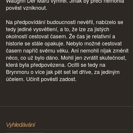
Waughn Der Marů vymřel. Jinak by přeci nemohla
pověst vzniknout.
Na předpovídání budoucnosti nevěřil, nabízelo se
tedy jediné vysvětlení, a to, že lze za jistých
okolností cestovat časem. Že čas je relativní a
historie se stále opakuje. Nebylo možné cestovat
časem napříč svému věku. Ani nemohli nijak změnit
něco, co už bylo dáno. Mohli jen zvrátit skutečnost,
která byla předpovězena. Ocitli se tedy na
Brynmoru o více jak pět set let dříve, za jediným
účelem. Učinit pověsti zadost.
Vyhledávání