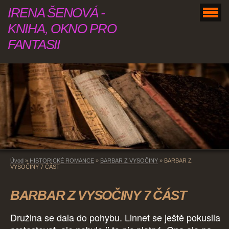
IRENA ŠENOVÁ -
KNIHA, OKNO PRO
FANTASII
Úvod
»
HISTORICKÉ ROMANCE
»
BARBAR Z VYSOČINY
»
BARBAR Z
VYSOČINY 7 ČÁST
BARBAR Z VYSOČINY 7 ČÁST
Družina se dala do pohybu. Linnet se ještě pokusila