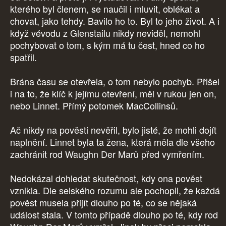
kterého byl členem, se naučil i mluvit, oblékat a
chovat, jako tehdy. Bavilo ho to. Byl to jeho život. A i
když vévodu z Glenstailu nikdy neviděl, nemohl
pochybovat o tom, s kým má tu čest, hned co ho
spatřil.
Brána času se otevřela, o tom nebylo pochyb. Přišel
i na to, že klíč k jejímu otevření, měl v rukou jen on,
nebo Linnet. Přímý potomek MacCollinsů.
Ač nikdy na pověsti nevěřil, bylo jisté, že mohli dojít
naplnění. Linnet byla ta žena, která měla dle všeho
zachránit rod Waughn Der Marů před vymřením.
Nedokázal dohledat skutečnost, kdy ona pověst
vznikla. Dle selského rozumu ale pochopil, že každá
pověst musela přijít dlouho po té, co se nějaká
událost stala. V tomto případě dlouho po té, kdy rod