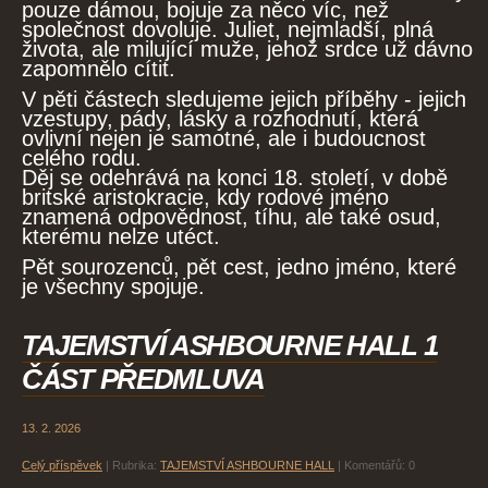
pouze dámou, bojuje za něco víc, než
společnost dovoluje. Juliet, nejmladší, plná
života, ale milující muže, jehož srdce už dávno
zapomnělo cítit.
V pěti částech sledujeme jejich příběhy - jejich
vzestupy, pády, lásky a rozhodnutí, která
ovlivní nejen je samotné, ale i budoucnost
celého rodu.
Děj se odehrává na konci 18. století, v době
britské aristokracie, kdy rodové jméno
znamená odpovědnost, tíhu, ale také osud,
kterému nelze utéct.
Pět sourozenců, pět cest, jedno jméno, které
je všechny spojuje.
TAJEMSTVÍ ASHBOURNE HALL 1
ČÁST PŘEDMLUVA
13. 2. 2026
Celý příspěvek
|
Rubrika:
TAJEMSTVÍ ASHBOURNE HALL
|
Komentářů:
0