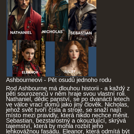
Ashbourneovi - Pět osudů jednoho rodu
Rod Ashbourne má dlouhou historii - a každý z
pěti sourozenců v něm hraje svou vlastní roli.
Nathaniel, dědic panství, se po dvanácti letech
ve válce vrací domů jako jiný člověk. Nicholas,
jehož svět tvoří čísla a stroje, se snaží najít
místo mezi pravidly, která nikdo nechce měnit.
Sebastian, bezstarostný a okouzlující, skrývá
tajemství, která by mohla rozbít jeho
lehkovážnou fasádu. Eleanor, která odmítá být