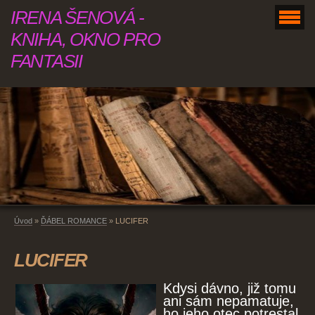
IRENA ŠENOVÁ -
KNIHA, OKNO PRO
FANTASII
Úvod
»
ĎÁBEL ROMANCE
»
LUCIFER
LUCIFER
Kdysi dávno, již tomu
ani sám nepamatuje,
ho jeho otec potrestal