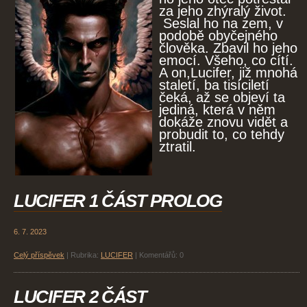
za jeho zhýralý život.
Seslal ho na zem, v
podobě obyčejného
člověka. Zbavil ho jeho
emocí. Všeho, co cítí.
A on,Lucifer, již mnohá
staletí, ba tisíciletí
čeká, až se objeví ta
jediná, která v něm
dokáže znovu vidět a
probudit to, co tehdy
ztratil.
LUCIFER 1 ČÁST PROLOG
6. 7. 2023
Celý příspěvek
|
Rubrika:
LUCIFER
|
Komentářů:
0
LUCIFER 2 ČÁST