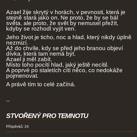
Azael žije skrytý v horách, v pevnosti, která je
stejně stará jako on. Ne proto, že by se bál
světa, ale proto, že svět by nemusel přežít,
kdyby se rozhodl vyjít ven.
Jeho život je ticho, noc a hlad, který nikdy úplně
nezmizí.
Až do chvíle, kdy se před jeho branou objeví
dívka, která tam nemá být.
Azael ji měl zabít.
Místo toho pocítí hlad, jaký ještě necítil.
A poprvé po staletích cítí něco, co nedokáže
pojmenovat.
A právě tím to celé začíná.
--
STVOŘENÝ PRO TEMNOTU
Příspěvků:
24