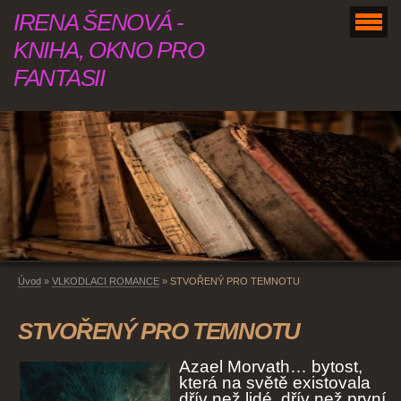
IRENA ŠENOVÁ -
KNIHA, OKNO PRO
FANTASII
Úvod
»
VLKODLACI ROMANCE
»
STVOŘENÝ PRO TEMNOTU
STVOŘENÝ PRO TEMNOTU
Azael Morvath… bytost,
která na světě existovala
dřív než lidé, dřív než první