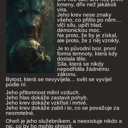
kmeny, dřív než jakákoli
víra.
Jeho krev nese znaky
všeho, co přišlo po něm…
vlčí sílu, upíří hlad,
démonickou moc.
Ne proto, že by je získal,
ale proto, že z něj vznikly.
Je to původní tvor, první
forma temnoty, která kdy
dostala tělo.
Síla, která se nikdy
nepodřídila žádnému
zákonu.
Bytost, která se nevyvíjela… svět se vyvíjel
podle ní.
Jeho přítomnost mění vzduch.
Jeho hlas dokáže zastavit pohyb.
Jeho krev dokáže vzkřísit i mrtvé.
Jeho krev dokáže zabít i to, co se považuje za
nesmrtelné.
Oheň je jeho služebníkem, a neexistuje nikdo a
nic, co by ho mohlo ohrozit.