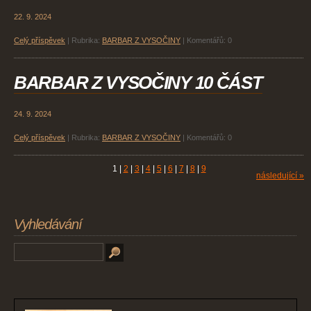
22. 9. 2024
Celý příspěvek
|
Rubrika:
BARBAR Z VYSOČINY
|
Komentářů:
0
BARBAR Z VYSOČINY 10 ČÁST
24. 9. 2024
Celý příspěvek
|
Rubrika:
BARBAR Z VYSOČINY
|
Komentářů:
0
1
|
2
|
3
|
4
|
5
|
6
|
7
|
8
|
9
následující »
Vyhledávání