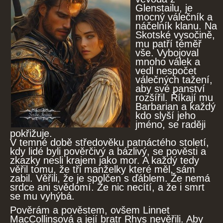
Glenstailu, je
mocný válečník a
náčelník klanu. Na
Skotské vysočině,
mu patří téměř
vše. Vybojoval
mnoho válek a
vedl nespočet
válečných tažení,
aby své panství
rozšířil. Říkají mu
Barbarian a každý
kdo slyší jeho
jméno, se raději
pokřižuje.
V temné době středověku patnáctého století,
kdy lidé byli pověrčivý a bázlivý, se pověsti a
zkazky nesli krajem jako mor. A každý tedy
věřil tomu, že tři manželky které měl, sám
zabil. Věřili, že je spolčen s ďáblem. Že nemá
srdce ani svědomí. Že nic necítí, a že i smrt
se mu vyhýbá.
Pověrám a pověstem, ovšem Linnet
MacCollinsová a její bratr Rhys nevěřili. Aby