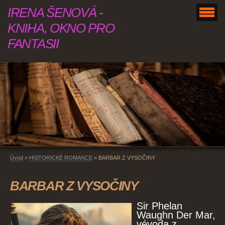
IRENA ŠENOVÁ -
KNIHA, OKNO PRO
FANTASII
Úvod
»
HISTORICKÉ ROMANCE
»
BARBAR Z VYSOČINY
BARBAR Z VYSOČINY
Sir Phelan
Waughn Der Mar,
vévoda z