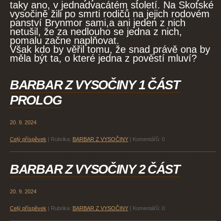
taky ano, v jednadvacátém století. Na Skotské
vysočině žili po smrti rodičů na jejich rodovém
panství Brynmor sami,a ani jeden z nich
netušil, že za nedlouho se jedna z nich,
pomalu začne naplňovat.
Však kdo by věřil tomu, že snad právě ona by
měla být ta, o které jedna z pověstí mluví?
BARBAR Z VYSOČINY 1 ČÁST
PROLOG
20. 9. 2024
Celý příspěvek
|
Rubrika:
BARBAR Z VYSOČINY
|
Komentářů:
0
BARBAR Z VYSOČINY 2 ČÁST
20. 9. 2024
Celý příspěvek
|
Rubrika:
BARBAR Z VYSOČINY
|
Komentářů:
0