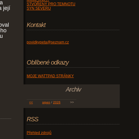
na
STVOŘENÝ PRO TEMNOTU
 její
SYN SEVERU
Kontakt
oval
eho
mu
povidkypeta@seznam.cz
.
Oblíbené odkazy
MOJE WATTPAD STRÁNKY
Archiv
<<
srpen
/
2026
>>
RSS
Přehled zdrojů