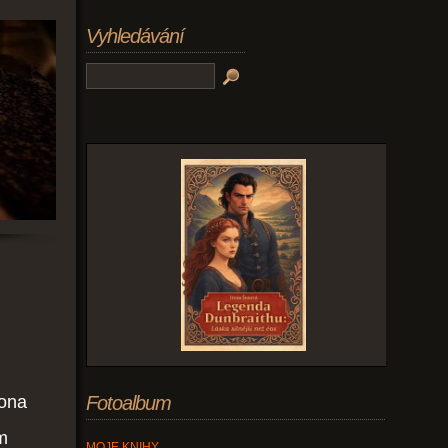
Vyhledávání
 ona
Fotoalbum
m
MOJE KNIHY