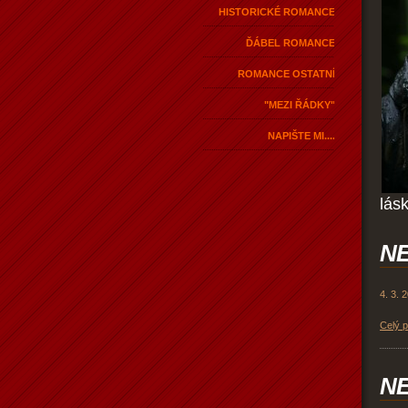
HISTORICKÉ ROMANCE
ĎÁBEL ROMANCE
ROMANCE OSTATNÍ
"MEZI ŘÁDKY"
NAPIŠTE MI....
lás
NE
4. 3. 
Celý 
NE