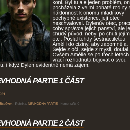
koni. Byl tu ale jeden problém, o
pocházela z velmi bohaté rodiny a
náklonnost k onomu mladíkovy
pochybné existence, její otec
neschvaloval. Dylenův otec, prac
coby správce jejich panství, ale j
chudý původ, nebyl po chuti její
otci. Poslal tehdy šestnáctiletou
Amélii do ciziny, aby zapomněla.
Sejde z očí, sejde z mysli, doufal
Ovšem Amélie se po třech letech
vrací rozhodnuta bojovat o svou
ku, i když Dylen evidentně nemá zájem.
VHODNÁ PARTIE 1 ČÁST
2024
příspěvek
|
Rubrika:
NEVHODNÁ PARTIE
|
Komentářů:
0
VHODNÁ PARTIE 2 ČÁST