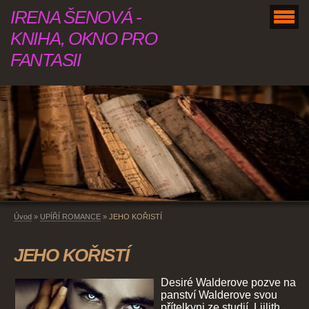
IRENA ŠENOVÁ -
KNIHA, OKNO PRO
FANTASII
Úvod
»
UPÍŘÍ ROMANCE
»
JEHO KOŘISTÍ
JEHO KOŘISTÍ
Desiré Walderove pozve na
panství Walderove svou
přítelkyni ze studií, Liilith