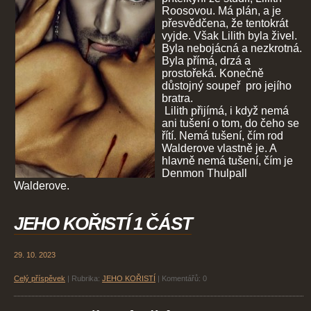
Roosovou. Má plán, a je
přesvědčena, že tentokrát
vyjde. Však Lilith byla živel.
Byla nebojácná a nezkrotná.
Byla přímá, drzá a
prostořeká. Konečně
důstojný soupeř pro jejího
bratra.
Lilith přijímá, i když nemá
ani tušení o tom, do čeho se
řítí. Nemá tušení, čím rod
Walderove vlastně je. A
hlavně nemá tušení, čím je
Denmon Thulpall
Walderove.
JEHO KOŘISTÍ 1 ČÁST
29. 10. 2023
Celý příspěvek
|
Rubrika:
JEHO KOŘISTÍ
|
Komentářů:
0