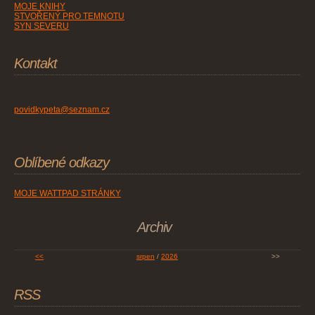
MOJE KNIHY
STVOŘENÝ PRO TEMNOTU
SYN SEVERU
Kontakt
povidkypeta@seznam.cz
Oblíbené odkazy
MOJE WATTPAD STRÁNKY
Archiv
<<
srpen
/
2026
>>
RSS