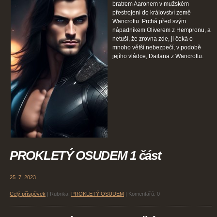
bratrem Aaronem v mužském
přestrojení do království země
Wancroftu. Prchá před svým
nápadníkem Oliverem z Hempronu, a
netuší, že zrovna zde, ji čeká o
mnoho větší nebezpečí, v podobě
jejího vládce, Dailana z Wancroftu.
PROKLETÝ OSUDEM 1 část
25. 7. 2023
Celý příspěvek
|
Rubrika:
PROKLETÝ OSUDEM
|
Komentářů:
0