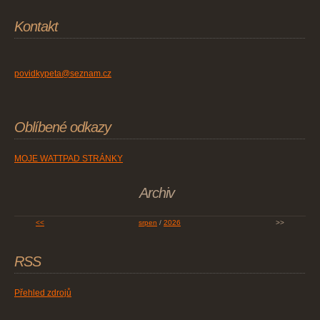
Kontakt
povidkypeta@seznam.cz
Oblíbené odkazy
MOJE WATTPAD STRÁNKY
Archiv
<<
srpen
/
2026
>>
RSS
Přehled zdrojů