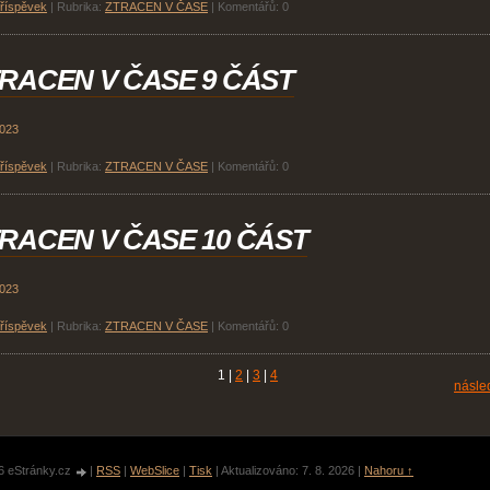
příspěvek
|
Rubrika:
ZTRACEN V ČASE
|
Komentářů:
0
RACEN V ČASE 9 ČÁST
2023
příspěvek
|
Rubrika:
ZTRACEN V ČASE
|
Komentářů:
0
RACEN V ČASE 10 ČÁST
2023
příspěvek
|
Rubrika:
ZTRACEN V ČASE
|
Komentářů:
0
1
|
2
|
3
|
4
násled
6 eStránky.cz
|
RSS
|
WebSlice
|
Tisk
|
Aktualizováno: 7. 8. 2026
|
Nahoru ↑