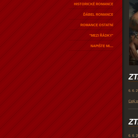
HISTORICKÉ ROMANCE
ĎÁBEL ROMANCE
ROMANCE OSTATNÍ
"MEZI ŘÁDKY"
NAPIŠTE MI....
ZT
6. 6. 
Celý 
ZT
6. 6. 