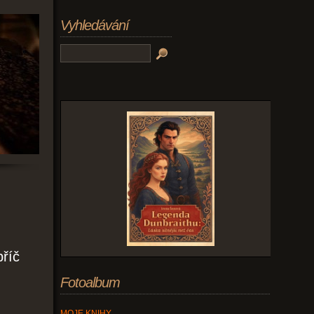
Vyhledávání
příč
Fotoalbum
MOJE KNIHY