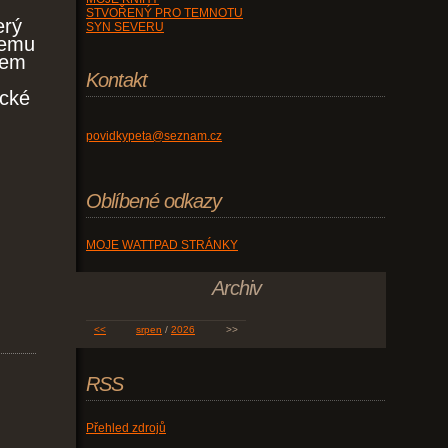
STVOŘENÝ PRO TEMNOTU
erý
SYN SEVERU
šemu
kem
Kontakt
ické
povidkypeta@seznam.cz
Oblíbené odkazy
MOJE WATTPAD STRÁNKY
Archiv
<<
srpen
/
2026
>>
RSS
Přehled zdrojů