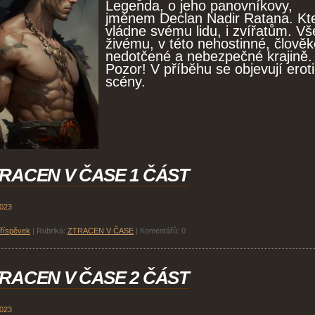
Legenda, o jeho panovníkovy,
jménem Declan Nadir Ratana. Kt
vládne svému lidu, i zvířatům. V
živému, v této nehostinné, člově
nedotčené a nebezpečné krajině.
Pozor! V příběhu se objevují erot
scény.
RACEN V ČASE 1 ČÁST
2023
příspěvek
|
Rubrika:
ZTRACEN V ČASE
|
Komentářů:
0
RACEN V ČASE 2 ČÁST
2023