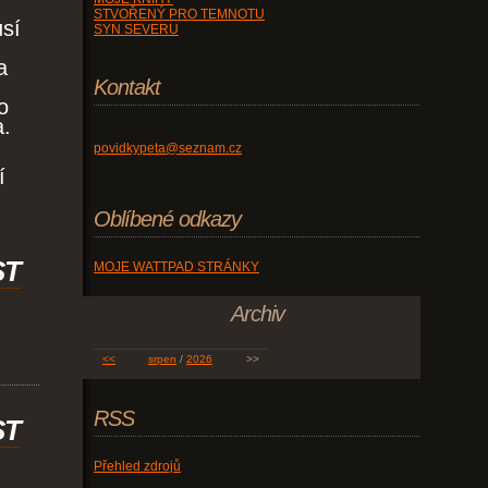
STVOŘENÝ PRO TEMNOTU
usí
SYN SEVERU
a
Kontakt
o
a.
povidkypeta@seznam.cz
í
Oblíbené odkazy
ST
MOJE WATTPAD STRÁNKY
Archiv
<<
srpen
/
2026
>>
RSS
ST
Přehled zdrojů