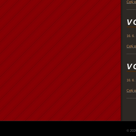
Celý 
V 
16. 6.
Celý 
V 
16. 6.
Celý 
© 202