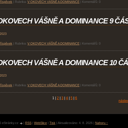
příspěvek
|
Rubrika:
V OKOVECH VÁŠNĚ A DOMINANCE
|
Komentářů:
0
OKOVECH VÁŠNĚ A DOMINANCE 9 ČÁ
 2023
příspěvek
|
Rubrika:
V OKOVECH VÁŠNĚ A DOMINANCE
|
Komentářů:
0
OKOVECH VÁŠNĚ A DOMINANCE 10 Č
 2023
příspěvek
|
Rubrika:
V OKOVECH VÁŠNĚ A DOMINANCE
|
Komentářů:
0
1
|
2
|
3
|
4
|
5
|
6
násled
6 eStránky.cz
|
RSS
|
WebSlice
|
Tisk
|
Aktualizováno: 4. 8. 2026
|
Nahoru ↑