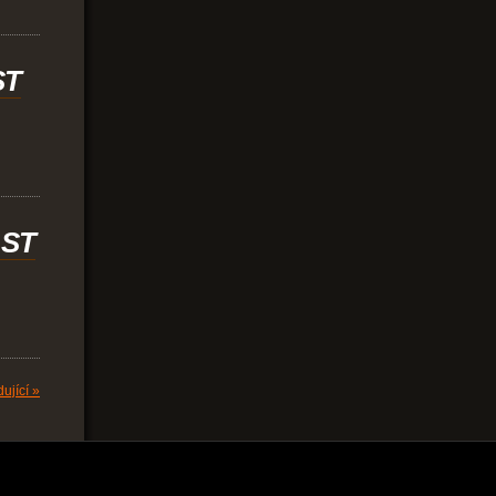
ST
ÁST
ující »