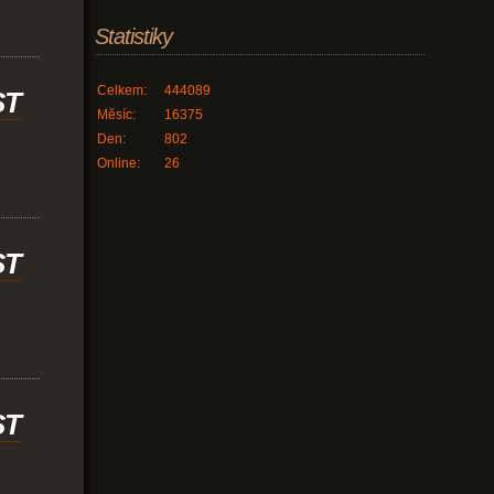
Statistiky
Celkem:
444089
ST
Měsíc:
16375
Den:
802
Online:
26
ST
ST