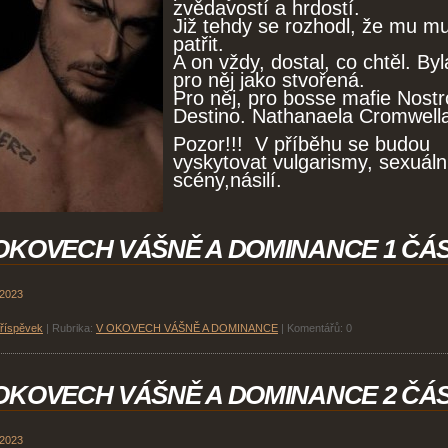
zvědavostí a hrdostí.
Již tehdy se rozhodl, že mu m
patřit.
A on vždy, dostal, co chtěl. Byl
pro něj jako stvořená.
Pro něj, pro bosse mafie Nostr
Destino. Nathanaela Cromwell
Pozor!!! V příběhu se budou
vyskytovat vulgarismy, sexuáln
scény,násilí.
OKOVECH VÁŠNĚ A DOMINANCE 1 ČÁ
 2023
příspěvek
|
Rubrika:
V OKOVECH VÁŠNĚ A DOMINANCE
|
Komentářů:
0
OKOVECH VÁŠNĚ A DOMINANCE 2 ČÁ
 2023