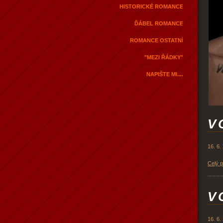
HISTORICKÉ ROMANCE
ĎÁBEL ROMANCE
ROMANCE OSTATNÍ
"MEZI ŘÁDKY"
NAPIŠTE MI....
V 
16. 6.
Celý 
V 
16. 6.