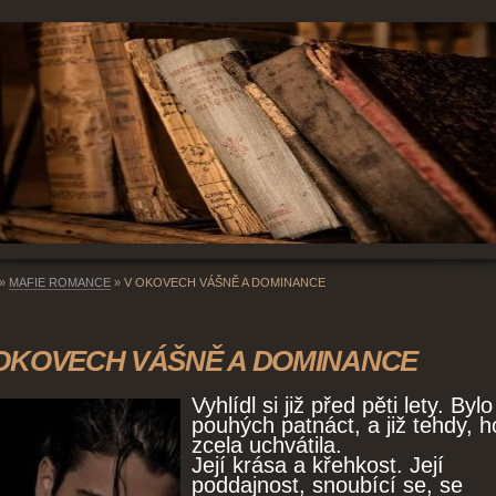
»
MAFIE ROMANCE
»
V OKOVECH VÁŠNĚ A DOMINANCE
OKOVECH VÁŠNĚ A DOMINANCE
Vyhlídl si již před pěti lety. Bylo 
pouhých patnáct, a již tehdy, h
zcela uchvátila.
Její krása a křehkost. Její
poddajnost, snoubící se, se