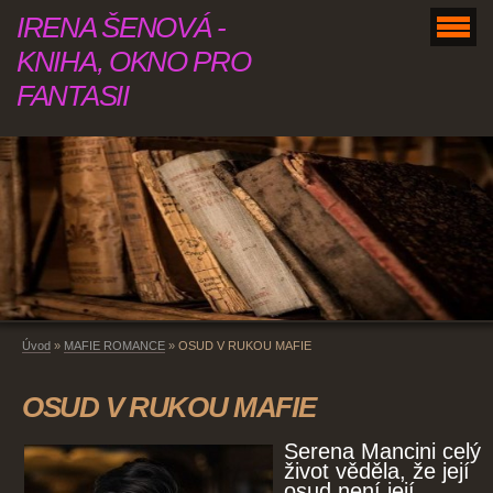
IRENA ŠENOVÁ -
KNIHA, OKNO PRO
FANTASII
Úvod
»
MAFIE ROMANCE
»
OSUD V RUKOU MAFIE
OSUD V RUKOU MAFIE
Serena Mancini celý
život věděla, že její
osud není její