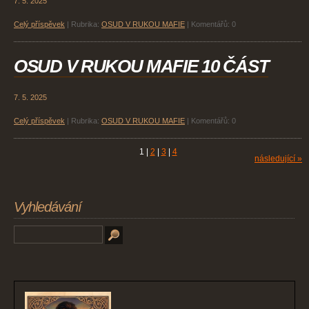
7. 5. 2025
Celý příspěvek
|
Rubrika:
OSUD V RUKOU MAFIE
|
Komentářů:
0
OSUD V RUKOU MAFIE 10 ČÁST
7. 5. 2025
Celý příspěvek
|
Rubrika:
OSUD V RUKOU MAFIE
|
Komentářů:
0
1
|
2
|
3
|
4
následující »
Vyhledávání