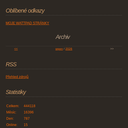
Oblíbené odkazy
MOJE WATTPAD STRÁNKY
Archiv
<<
srpen
/
2026
>>
RSS
Přehled zdrojů
Statistiky
Celkem:
444118
Měsíc:
16396
Den:
787
Online:
15