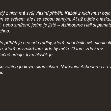
dý z nich má svůj vlastní příběh. Každý z nich musí bojo
en se světem, ale i se sebou samým. Ať už půjde o lásku
t, nebo smíření, jedno je jisté – Ashbourne Hall si pamat
chno.
o příběh je o osudu rodiny, která musí čelit své minulost
ce, která nevzniká tam, kde by měla. O tom, zda krev
tečně určuje, kým člověk je.
še začíná jediným okamžikem. Nathaniel Ashbourne se v
ů.