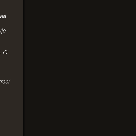
vat
,
uje
i. O
rací