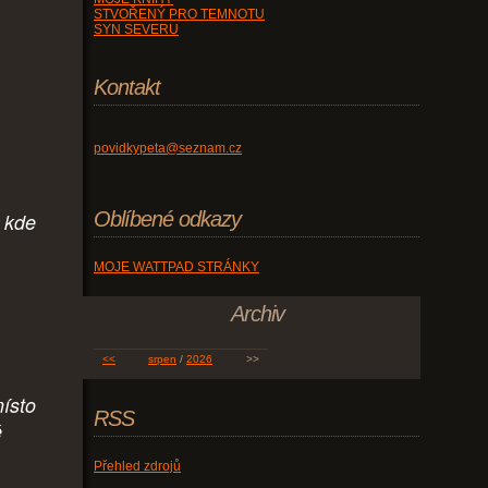
STVOŘENÝ PRO TEMNOTU
SYN SEVERU
Kontakt
povidkypeta@seznam.cz
Oblíbené odkazy
, kde
MOJE WATTPAD STRÁNKY
Archiv
<<
srpen
/
2026
>>
místo
RSS
ě
Přehled zdrojů