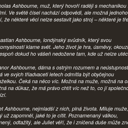
holas Ashbourne, muž, který hovoří raději s mechanikou
idmi. Ve světě čísel nachází odpovědi, ale možná jednoh
tí, že některé věci nelze sestavit jako stroj – některé je tř
.
astian Ashbourne, londýnský svůdník, který svou
komyslností klame svět. Jeho život je hra, úsměvy, okouz
lespoň dokud ho vášeň nedožene tam, kde už nelze utéc
anor Ashbourne, dáma s ostrým rozumem a neústupnost
rá ve svých třiadvaceti letech odmítla být obyčejnou
želkou. Čeká na něco víc. Možná na muže, možná na o
ná na důkaz, že má právo chtít víc než to, co jí společn
zí.
iet Ashbourne, nejmladší z nich, plná života. Miluje muže
rý už zapomněl, jaké to je cítit. Poznamenaný válkou,
mený, odtažitý, ale Juliet věří, že i zničená duše může z