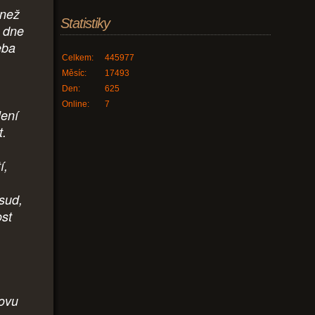
 než
Statistiky
o dne
eba
Celkem:
445977
Měsíc:
17493
Den:
625
Online:
7
lení
t.
í,
sud,
ost
,
novu