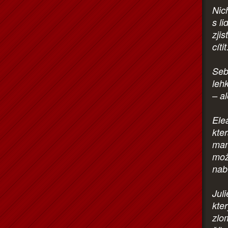
Nic
s l
zjis
cítit
Seb
leh
– a
Ele
kte
man
mož
nabí
Jul
kte
zlo