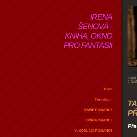
IRENA
ŠENOVÁ -
KNIHA, OKNO
PRO FANTASII
Úvod
1 ČÁ
Úvod
Fotoalbum
TA
MAFIE ROMANCE
P
UPÍŘÍ ROMANCE
Pře
VLKODLACI ROMANCE