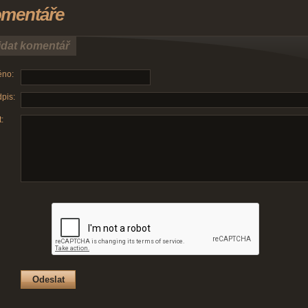
mentáře
idat komentář
no:
pis:
: