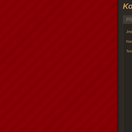
Ko
Př
Jmé
Nad
Text