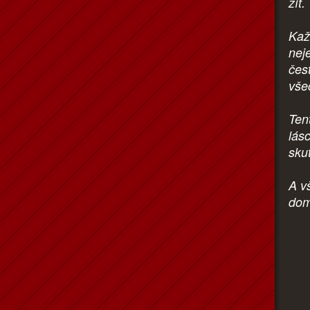
žít.
Kaž
nej
čes
vše
Tent
lás
sku
A v
dom