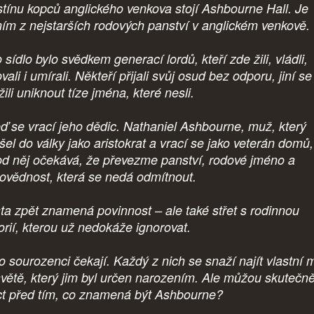
stínu kopců anglického venkova stojí Ashbourne Hall. Je
ním z nejstarších rodových panství v anglickém venkově.
 sídlo bylo svědkem generací lordů, kteří zde žili, vládli,
vali i umírali. Někteří přijali svůj osud bez odporu, jiní se
ili uniknout tíze jména, které nesli.
eď se vrací jeho dědic. Nathaniel Ashbourne, muž, který
šel do války jako aristokrat a vrací se jako veterán domů
od něj očekává, že převezme panství, rodové jméno a
ovědnost, která se nedá odmítnout.
ta zpět znamená povinnost – ale také střet s rodinnou
torií, kterou už nedokáže ignorovat.
o sourozenci čekají. Každý z nich se snaží najít vlastní 
světě, který jim byl určen narozením. Ale můžou skutečn
ct před tím, co znamená být Ashbourne?