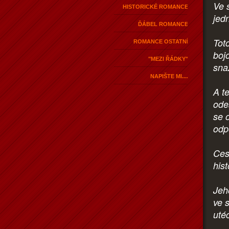
Ve 
HISTORICKÉ ROMANCE
jed
ĎÁBEL ROMANCE
Toto
ROMANCE OSTATNÍ
bojo
"MEZI ŘÁDKY"
snaž
NAPIŠTE MI....
A t
ode
se 
odp
Ces
his
Jeh
ve 
uté