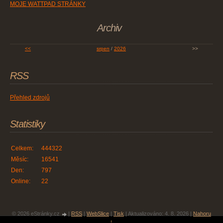
MOJE WATTPAD STRÁNKY
Archiv
<<
srpen
/
2026
>>
RSS
Přehled zdrojů
Statistiky
Celkem:
444322
Měsíc:
16541
Den:
797
Online:
22
© 2026 eStránky.cz
|
RSS
|
WebSlice
|
Tisk
|
Aktualizováno: 4. 8. 2026
|
Nahoru
↑