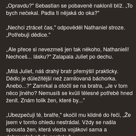
„Opravdu?" Sebastian se pobaveně naklonil blíž. „To
bych nečekal. Padla ti nějaká do oka?"
„Nechci ztrácet čas," odpověděl Nathaniel stroze.
„Potřebuji dědice."
„Ale přece si nevezmeš jen tak někoho, Nathanieli!
Nechceš... lásku?" Zalapala Juliet po dechu.
„Milá Juliet, náš drahý bratr přemýšlí prakticky.
Dědic je důležitější než zamilovaná báchorka.
Anebo...?" Zamrkal a otočil se na bratra, „Je v tom
něco jiného? Nemusíš se kvůli tělesné potřebě hned
ženit. Znám tolik žen, které by..."
„Ubezpečuji tě, bratře," skočil mu klidně do řeči, „Že
jsem v tomto ohledu nestrádal. Vždy se našla
spousta žen, která vlezla vojákovi sama a