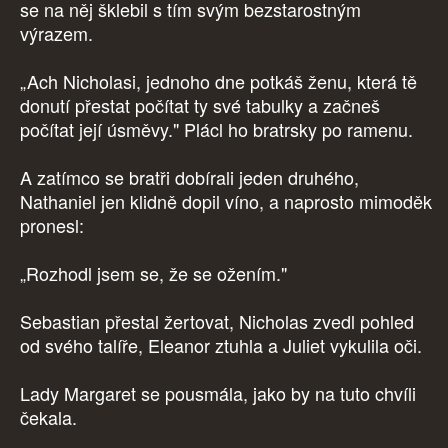
se na něj šklebil s tím svým bezstarostným
výrazem.
„Ach Nicholasi, jednoho dne potkáš ženu, která tě
donutí přestat počítat ty své tabulky a začneš
počítat její úsměvy." Plácl ho bratrsky po ramenu.
A zatímco se bratři dobírali jeden druhého,
Nathaniel jen klidně dopil víno, a naprosto mimoděk
pronesl:
„Rozhodl jsem se, že se ožením."
Sebastian přestal žertovat, Nicholas zvedl pohled
od svého talíře, Eleanor ztuhla a Juliet vykulila oči.
Lady Margaret se pousmála, jako by na tuto chvíli
čekala.