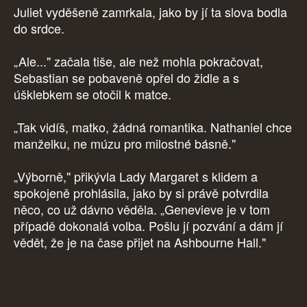
Juliet vyděšeně zamrkala, jako by jí ta slova bodla
do srdce.
„Ale..." začala tiše, ale než mohla pokračovat,
Sebastian se pobaveně opřel do židle a s
úšklebkem se otočil k matce.
„Tak vidíš, matko, žádná romantika. Nathaniel chce
manželku, ne múzu pro milostné básně."
„Výborně," přikývla Lady Margaret s klidem a
spokojeně prohlásila, jako by si právě potvrdila
něco, co už dávno věděla. „Genevieve je v tom
případě dokonalá volba. Pošlu jí pozvání a dám jí
vědět, že je na čase přijet na Ashbourne Hall."