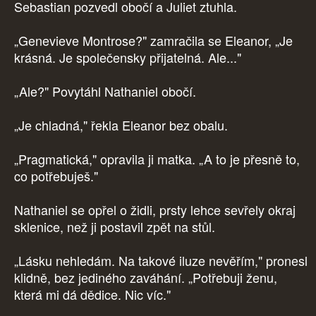
Sebastian pozvedl obočí a Juliet ztuhla.
„Genevieve Montrose?" zamračila se Eleanor, „Je
krásná. Je společensky přijatelná. Ale..."
„Ale?" Povytáhl Nathaniel obočí.
„Je chladná," řekla Eleanor bez obalu.
„Pragmatická," opravila ji matka. „A to je přesně to,
co potřebuješ."
Nathaniel se opřel o židli, prsty lehce sevřely okraj
sklenice, než ji postavil zpět na stůl.
„Lásku nehledám. Na takové iluze nevěřím," pronesl
klidně, bez jediného zaváhání. „Potřebuji ženu,
která mi dá dědice. Nic víc."