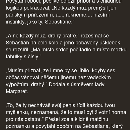
Povytáhl obočí, pečlivě odložil příbor a s chladnou
logikou pokračoval, „Ne každý muž přemýšlí jen
pánským přirozením, a..., řekněme..., nižšími
instinkty, jako ty, Sebastiáne."
„A ne každý muž, drahý bratře," rozesmál se
Sebastián na celé kolo a jeho pobavený úšklebek
se rozšířil, „Má místo srdce počítadlo a místo mozku
tabulky s čísly."
„Musím přiznat, že i mně by se líbilo, kdyby ses
občas věnoval něčemu jinému než vědeckým
výpočtům, drahý." Dodala s úsměvem lady
Margaret.
„To, že ty necháváš svůj penis řídit každou tvou
myšlenku, neznamená, že to musí být životní norma
pro nás ostatní." Přešel zcela klidně matčinu
poznámku a povytáhl obočím na Sebastiana, který