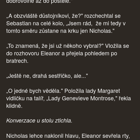
dobrovolně až do postele."
„A obzvláště důstojníkovi, že?" rozchechtal se
Sebastian na celé kolo, „Jsem rád, že mi tedy v
tomto směru zůstane na krku jen Nicholas."
„To znamená, že jsi už někoho vybral?" Vložila se
do rozhovoru Eleanor a přejela pohledem po
bratrech.
„Ještě ne, drahá sestřičko, ale..."
„O jedné bych věděla." Položila lady Margaret
vidličku na talíř, „Lady Genevieve Montrose," řekla
klidně.
Konverzace u stolu ztichla.
Nicholas lehce naklonil hlavu, Eleanor sevřela rty,