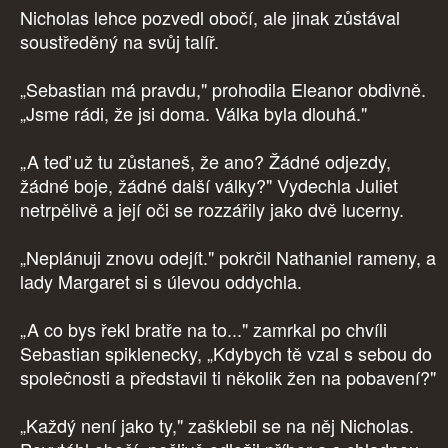
Nicholas lehce pozvedl obočí, ale jinak zůstával
soustředěný na svůj talíř.
„Sebastian má pravdu," prohodila Eleanor obdivně.
„Jsme rádi, že jsi doma. Válka byla dlouhá."
„A teď už tu zůstaneš, že ano? Žádné odjezdy,
žádné boje, žádné další války?" Vydechla Juliet
netrpělivě a její oči se rozzářily jako dvě lucerny.
„Neplánuji znovu odejít." pokrčil Nathaniel rameny, a
lady Margaret si s úlevou oddychla.
„A co bys řekl bratře na to..." zamrkal po chvíli
Sebastian spiklenecky, „Kdybych tě vzal s sebou do
společnosti a představil ti několik žen na pobavení?"
„Každý není jako ty," zašklebil se na něj Nicholas.