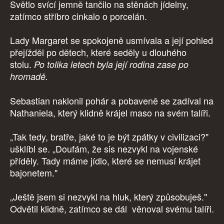
Světlo svící jemně tančilo na stěnách jídelny,
zatímco stříbro cinkalo o porcelán.
Lady Margaret se spokojeně usmívala a její pohled
přejížděl po dětech, které seděly u dlouhého
stolu.
Po tolika letech byla její rodina zase po
hromadě.
Sebastian naklonil pohár a pobaveně se zadíval na
Nathaniela, který klidně krájel maso na svém talíři.
„Tak tedy, bratře, jaké to je být zpátky v civilizaci?"
ušklíbl se. „Doufám, že sis nezvykl na vojenské
příděly. Tady máme jídlo, které se nemusí krájet
bajonetem."
„Ještě jsem si nezvykl na hluk, který způsobuješ."
Odvětil klidně, zatímco se dál věnoval svému talíři.