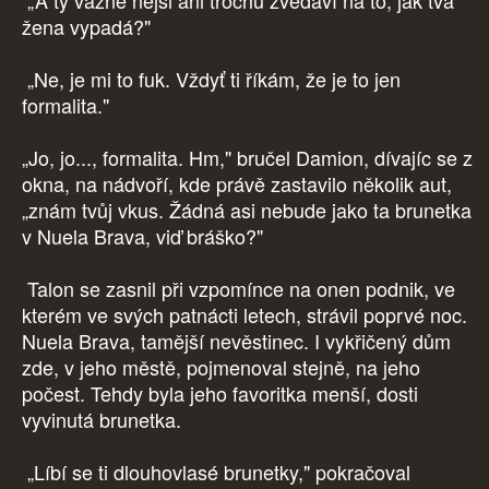
„A ty vážně nejsi ani trochu zvědaví na to, jak tvá
žena vypadá?"
„Ne, je mi to fuk. Vždyť ti říkám, že je to jen
formalita."
„Jo, jo..., formalita. Hm," bručel Damion, dívajíc se z
okna, na nádvoří, kde právě zastavilo několik aut,
„znám tvůj vkus. Žádná asi nebude jako ta brunetka
v Nuela Brava, viď bráško?"
Talon se zasnil při vzpomínce na onen podnik, ve
kterém ve svých patnácti letech, strávil poprvé noc.
Nuela Brava, tamější nevěstinec. I vykřičený dům
zde, v jeho městě, pojmenoval stejně, na jeho
počest. Tehdy byla jeho favoritka menší, dosti
vyvinutá brunetka.
„Líbí se ti dlouhovlasé brunetky," pokračoval