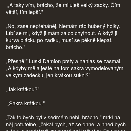
„A taky vím, brácho, že miluješ velký zadky. Čím
větší, tím lepší."
„No, zase nepřeháněj. Nemám rád hubený holky.
Líbí se mi, když ji mám za co chytnout. A když ji
kurva plácku po zadku, musí se pěkně klepat,
brácho."
„Přesně!" Luskl Damion prsty a nahlas se zasmál,
„A kdyby měla ještě na tom sakra vymodelovaným
velkým zadečku, jen krátkou sukni?"
„Jak krátkou?"
„Sakra krátkou."
„Tak to bych byl v sedmém nebi, brácho," mrkl na
něj potutelně, „čekal bych, až se ohne, a hned bych