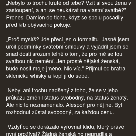
„Nebylo to trochu kruté od tebe? Vzít si svou ženu v
zastoupení, a ani se neukázat na vlastní svatbě?"
Pronesl Damion do ticha, když se spolu posadily
před krb obývacího pokoje.
„Proč myslíš? Jde přeci jen o formalitu. Jasně jsem
určil podmínky svatební smlouvy a vyjádřil jsem se
snad dosti srozumitelně o tom, že pro mě se tou
svatbou nic nemění. Jen prostě nějaká ženská,
bude nosit moje jméno. Nic víc." Přijmul od bratra
skleničku whisky a kopl ji do sebe.
Nebyl ani trochu nadšený z toho, že se v jeho
průkazu změnil status svobodný, na status ženatý.
Ale nic to neznamenalo. Alespoň pro něj ne. Byl
rozhodnut zůstat svobodný, za každou cenu.
Vždyť co se dokázalo vyrovnat klidu, který právě
nyní prožíval? Žádná ženská ho neprudila a