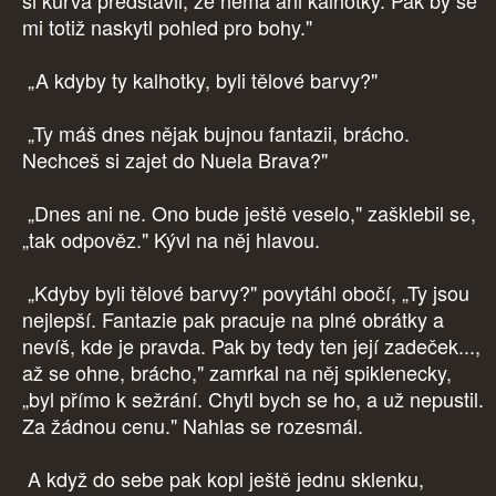
si kurva představil, že nemá ani kalhotky. Pak by se
mi totiž naskytl pohled pro bohy."
„A kdyby ty kalhotky, byli tělové barvy?"
„Ty máš dnes nějak bujnou fantazii, brácho.
Nechceš si zajet do Nuela Brava?"
„Dnes ani ne. Ono bude ještě veselo," zašklebil se,
„tak odpověz." Kývl na něj hlavou.
„Kdyby byli tělové barvy?" povytáhl obočí, „Ty jsou
nejlepší. Fantazie pak pracuje na plné obrátky a
nevíš, kde je pravda. Pak by tedy ten její zadeček...,
až se ohne, brácho," zamrkal na něj spiklenecky,
„byl přímo k sežrání. Chytl bych se ho, a už nepustil.
Za žádnou cenu." Nahlas se rozesmál.
A když do sebe pak kopl ještě jednu sklenku,