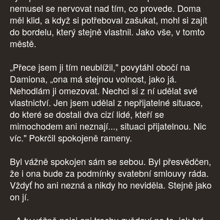
nemusel se nervovat nad tím, co provede. Doma
měl klid, a když si potřeboval zašukat, mohl si zajít
do bordelu, který stejně vlastnil. Jako vše, v tomto
městě.
„Přece jsem ji tím neublížil," povytáhl obočí na
Damiona, „ona má stejnou volnost, jako já.
Nehodlám ji omezovat. Nechci si z ní udělat své
vlastnictví. Jen jsem udělal z nepřijatelné situace,
do které se dostali dva cizí lidé, kteří se
mimochodem ani neznají..., situaci přijatelnou. Nic
víc." Pokrčil spokojeně rameny.
Byl vážně spokojen sám se sebou. Byl přesvědčen,
že i ona bude za podmínky svatební smlouvy ráda.
Vždyť ho ani nezná a nikdy ho neviděla. Stejně jako
on jí.