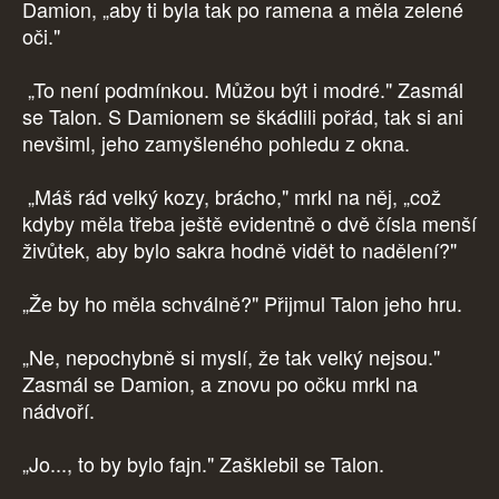
Damion, „aby ti byla tak po ramena a měla zelené
oči."
„To není podmínkou. Můžou být i modré." Zasmál
se Talon. S Damionem se škádlili pořád, tak si ani
nevšiml, jeho zamyšleného pohledu z okna.
„Máš rád velký kozy, brácho," mrkl na něj, „což
kdyby měla třeba ještě evidentně o dvě čísla menší
živůtek, aby bylo sakra hodně vidět to nadělení?"
„Že by ho měla schválně?" Přijmul Talon jeho hru.
„Ne, nepochybně si myslí, že tak velký nejsou."
Zasmál se Damion, a znovu po očku mrkl na
nádvoří.
„Jo..., to by bylo fajn." Zašklebil se Talon.