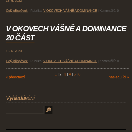
16. 6. 2023
Celý příspěvek
|
Rubrika:
V OKOVECH VÁŠNĚ A DOMINANCE
|
Komentářů:
0
V OKOVECH VÁŠNĚ A DOMINANCE
20 ČÁST
16. 6. 2023
Celý příspěvek
|
Rubrika:
V OKOVECH VÁŠNĚ A DOMINANCE
|
Komentářů:
0
1
|
2
|
3
|
4
|
5
|
6
« předchozí
následující »
Vyhledávání