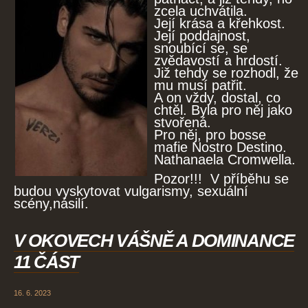
zcela uchvátila.
Její krása a křehkost.
Její poddajnost,
snoubící se, se
zvědavostí a hrdostí.
Již tehdy se rozhodl, že
mu musí patřit.
A on vždy, dostal, co
chtěl. Byla pro něj jako
stvořená.
Pro něj, pro bosse
mafie Nostro Destino.
Nathanaela Cromwella.
Pozor!!! V příběhu se
budou vyskytovat vulgarismy, sexuální
scény,násilí.
V OKOVECH VÁŠNĚ A DOMINANCE
11 ČÁST
16. 6. 2023