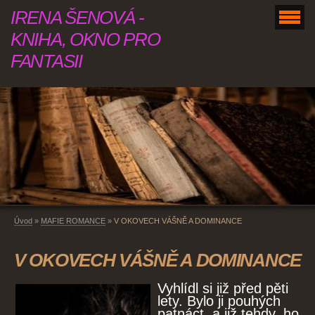
IRENA ŠENOVÁ -
KNIHA, OKNO PRO
FANTASII
Úvod
»
MAFIE ROMANCE
»
V OKOVECH VÁŠNĚ A DOMINANCE
V OKOVECH VÁŠNĚ A DOMINANCE
Vyhlídl si již před pěti
lety. Bylo ji pouhých
patnáct, a již tehdy, ho