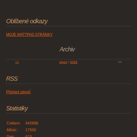
Oblíbené odkazy
MOJE WATTPAD STRÁNKY
Archiv
<<
srpen
/
2026
>>
RSS
Přehled zdrojů
Statistiky
Celkem:
445998
Měsíc:
17500
Den:
623