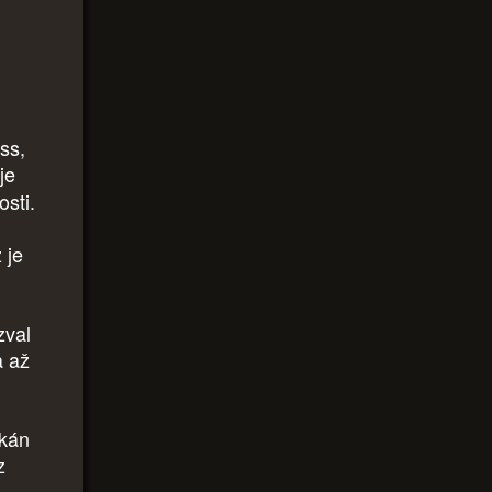
ss,
je
osti.
 je
zval
a až
ikán
z