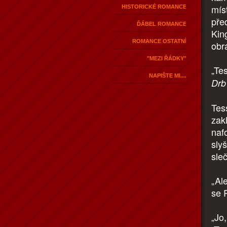
mís
HISTORICKÉ ROMANCE
pře
ĎÁBEL ROMANCE
Kin
ROMANCE OSTATNÍ
obr
"MEZI ŘÁDKY"
„Te
NAPIŠTE MI....
Drb
Tes
zak
naf
sly
sle
„Ale
se R
„Jo,