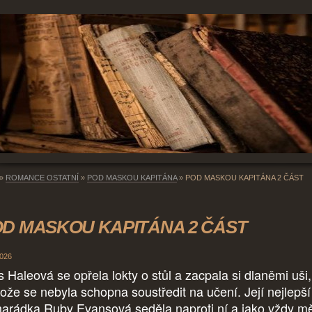
»
ROMANCE OSTATNÍ
»
POD MASKOU KAPITÁNA
»
POD MASKOU KAPITÁNA 2 ČÁST
D MASKOU KAPITÁNA 2 ČÁST
2026
s Haleová se opřela lokty o stůl a zacpala si dlaněmi uši,
tože se nebyla schopna soustředit na učení. Její nejlepší
arádka Ruby Evansová seděla naproti ní a jako vždy m