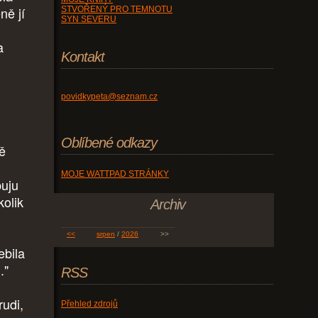
ně jí
STVOŘENÝ PRO TEMNOTU
SYN SEVERU
a
Kontakt
povidkypeta@seznam.cz
Oblíbené odkazy
ě
MOJE WATTPAD STRÁNKY
buju
kolik
Archiv
<<
srpen
/
2026
>>
ebila
."
RSS
rudi,
Přehled zdrojů