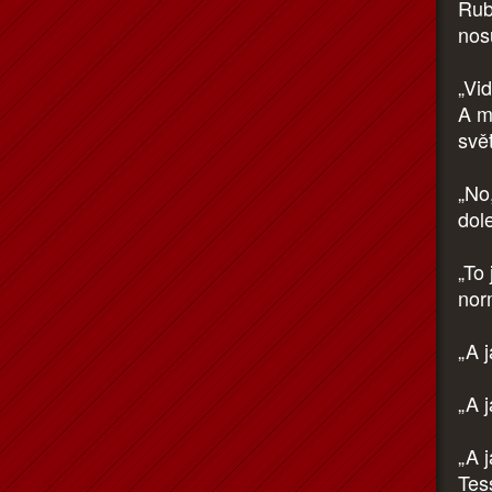
Rub
nos
„Vi
A my
svět
„No,
dole
„To 
nor
„A j
„A j
„A 
Tes