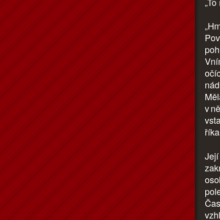
„To 
„Hm
Pov
poh
Vní
očí
nádh
Měl
v n
vst
řík
Její
zak
oso
pol
Čas
vzh