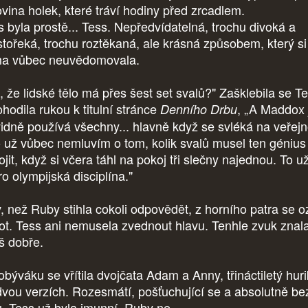
ovina holek, které tráví hodiny před zrcadlem.
s byla prostě... Tess. Nepředvídatelná, trochu divoká a
stořeká, trochu roztěkaná, ale krásná způsobem, který si
a vůbec neuvědomovala.
, že lidské tělo má přes šest set svalů?" Zašklebila se Te
ohodila rukou k titulní stránce
, „A Maddox 
Denního Drbu
vidně používá všechny... hlavně když se svléká na veřejn
o už vůbec nemluvím o tom, kolik svalů musel ten génius
jit, když si včera táhl na pokoj tři slečny najednou. To už
o olympijská disciplína."
v, než Ruby stihla cokoli odpovědět, z horního patra se o
ot. Tess ani nemusela zvednout hlavu. Tenhle zvuk znal
iš dobře.
obýváku se vřítila dvojčata Adam a Anny, třináctiletý hur
dvou verzích. Rozesmátí, pošťuchující se a absolutně be
ru. Tess už byla imunní. Ruby ne.