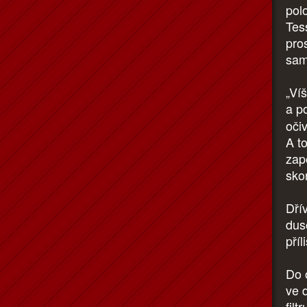
pol
Tes
pro
sam
„Víš
a p
oči
A t
zapo
skor
Dří
dus
příl
Do 
ve 
filt