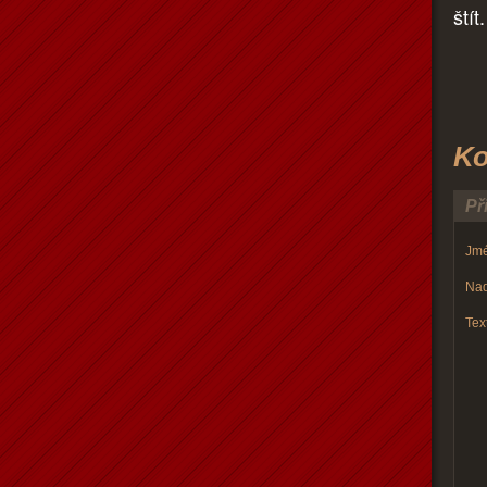
štít.
Ko
Př
Jmé
Nad
Text