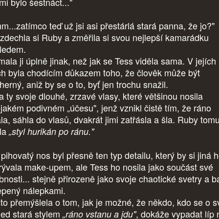
mi bylo šestnáct..."
m...zatímco teď už jsi asi přestárlá stará panna, že jo?"
zdechla si Ruby a změřila si svou nejlepší kamarádku
ledem.
mala ji úplně jinak, než jak se Tess viděla sama. V jejích
ch byla chodícím důkazem toho, že člověk může být
erný, aniž by se o to, byť jen trochu snažil.
a ty svoje dlouhé, zrzavé vlasy, které většinou nosila
ějakém podivném „účesu", jenž vznikl čistě tím, že ráno
ala, sáhla do vlasů, dvakrát jimi zatřásla a šla. Ruby tom
ala
„styl hurikán po ránu."
 pihovatý nos byl přesně ten typ detailu, který by si jiná 
rývala make-upem, ale Tess ho nosila jako součást své
bnosti... stejně přirozeně jako svoje chaotické svetry a b
epený nálepkami.
to přemýšlela o tom, jak je možné, že někdo, kdo se o s
led stará stylem
, dokáže vypadat líp 
„ráno vstanu a jdu"