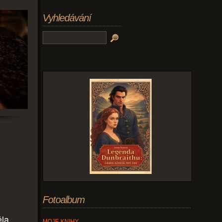
Vyhledávání
Fotoalbum
ěla
MOJE KNIHY