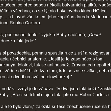
to učebnice před sebou několik bulvárních plátků. Nadše
dčítala všechno, co se týkalo hokejového klubu HC Ice
gs... a hlavně vše kolem jeho kapitána Jareda Maddoxe 
ánce Robina Cartera.
ss, poslouchej tohle!" vyjekla Ruby nadšeně, „
Denní
dneska fakt jede!"
s si povzdechla, pomalu spustila ruce z uší a rezignovan
lapla učebnici anatomie. „Jestli je to zase něco o tom
oukaným idiotovi, tak se ani nesnaž. Zrovna teď nepotře
šet žádné další historky o tom, kde se zase svlíkal, nebo 
čen si odvedl na svůj hotelový pokoj."
 no ták...vždyť je to zábava. Ty dva jsou fakt boží," zaškl
uby, „Přeci se ti líbil stejně tak, jako mě Robin Carter a..
 ale to bylo vloni," založila si Tess znechuceně ruce na h