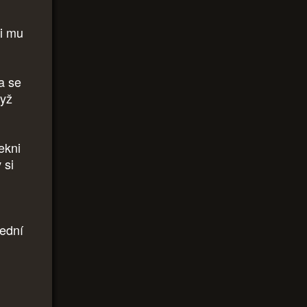
ni mu
a se
dyž
ekni
 si
lední