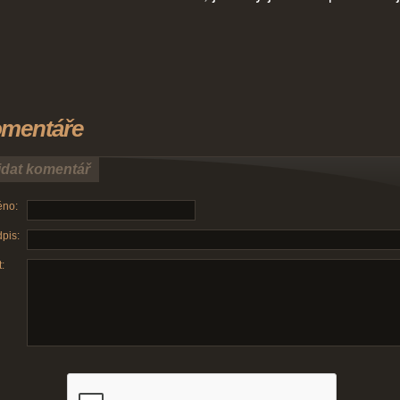
mentáře
idat komentář
no:
pis:
: