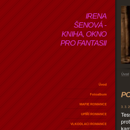
IRENA
ŠENOVÁ -
KNIHA, OKNO
PRO FANTASII
Úvod
Úvod
PO
Fotoalbum
MAFIE ROMANCE
3. 3. 
Tes
UPÍŘÍ ROMANCE
pro
VLKODLACI ROMANCE
kam