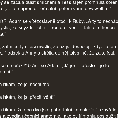
y se začala dusit smíchem a Tess si jen promnula kořen
u. „Je to naprosto normální, potom vám to vysvětlím."
díš?! Adam se vítězoslavně otočil k Ruby, „A ty to nechá
slíš, že když ti... ehm... rostou...věci..., tak je to konec
a."
 zatímco ty si asi myslíš, že už jsi dospělej...když to tam
..." odsekla Anny a strčila do něj tak silně, že zakolísal.
jsem neřekl!" bránil se Adam. „Já jen... prostě... je to
mální!"
á říkám, že jsi nechutnej!"
á říkám, že jsi přecitlivělá!"
já říkám, že oba dva jste pubertální katastrofa," uzavřela
s a zvedla učebnici anatomie, jako by jí mohla posloužit 