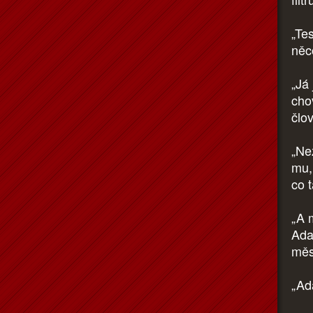
„Te
něc
„Já
cho
člov
„Ne
mu,
co t
„A 
Ada
měs
„Ad