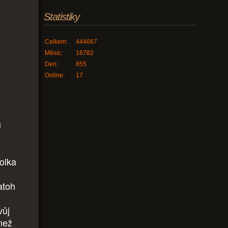
Statistiky
Celkem:
444667
Měsíc:
16782
Den:
855
Online:
17
u
holka
atoh
vůj
než