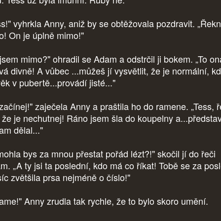
ss!" vyhrkla Anny, aniž by se obtěžovala pozdravit. „Řek
o! On je úplně mimo!"
 jsem mimo?" ohradil se Adam a odstrčil ji bokem. „To on
vá divně! A vůbec ...můžeš jí vysvětlit, že je normální, k
ěk v pubertě...provádí jisté..."
začínej!" zaječela Anny a praštila ho do ramene. „Tess, ř
 že je nechutnej! Ráno jsem šla do koupelny a...představ
am dělal..."
mohla bys za mnou přestat pořád lézt?!" skočil jí do řeči
m. „A ty jsi ta poslední, kdo má co říkat! Tobě se za pos
íc zvětšila prsa nejméně o číslo!"
ame!" Anny zrudla tak rychle, že to bylo skoro umění.